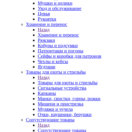
Мушки и целики
Уход и обслуживание
Цевья
Рукоятки
Хранение и перенос
Назад
Хранение и перенос
Рюкзаки
Кобуры и подсумки
Патронташи и погоны
Сейфы и коробки для патронов
Чехлы и кейсы
Ягдташи
Товары для охоты и стрельбы
Назад
Товары для охоты и стрельбы
Сигнальные устройства
Капканы
Манки, свистки, горны, рожки
Мишени и пристрелка
Муляжи и чучела
Очки, наушники, берушки
Сопутствующие товары
Назад
Сопутствующие товары