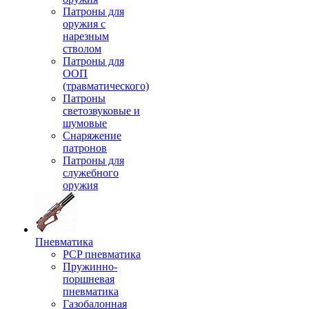
Патроны для
оружия с
нарезным
стволом
Патроны для
ООП
(травматического)
Патроны
светозвуковые и
шумовые
Снаряжение
патронов
Патроны для
служебного
оружия
Пневматика
PCP пневматика
Пружинно-
поршневая
пневматика
Газобалонная