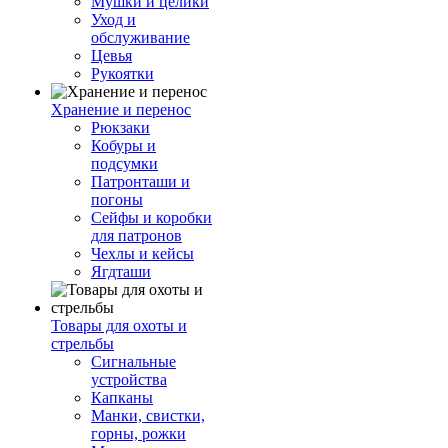
Мушки и целики
Уход и
обслуживание
Цевья
Рукоятки
Хранение и перенос
Рюкзаки
Кобуры и
подсумки
Патронташи и
погоны
Сейфы и коробки
для патронов
Чехлы и кейсы
Ягдташи
Товары для охоты и
стрельбы
Сигнальные
устройства
Капканы
Манки, свистки,
горны, рожки