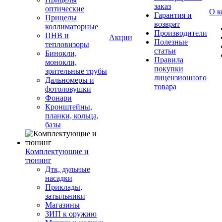
заказ
оптические
О к
Гарантия и
Прицелы
возврат
коллиматорные
Производители
ПНВ и
Акции
Полезные
тепловизоры
статьи
Бинокли,
Правила
монокли,
покупки
зрительные трубы
лицензионного
Дальномеры и
товара
фотоловушки
Фонари
Кронштейны,
планки, кольца,
базы
Комплектующие и
тюнинг
Дтк, дульные
насадки
Приклады,
затыльники
Магазины
ЗИП к оружию