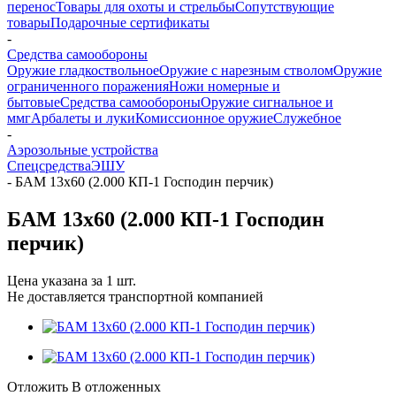
перенос
Товары для охоты и стрельбы
Сопутствующие
товары
Подарочные сертификаты
-
Средства самообороны
Оружие гладкоствольное
Оружие с нарезным стволом
Оружие
ограниченного поражения
Ножи номерные и
бытовые
Средства самообороны
Оружие сигнальное и
ммг
Арбалеты и луки
Комиссионное оружие
Служебное
-
Аэрозольные устройства
Спецсредства
ЭШУ
-
БАМ 13х60 (2.000 КП-1 Господин перчик)
БАМ 13х60 (2.000 КП-1 Господин
перчик)
Цена указана за 1 шт.
Не доставляется транспортной компанией
Отложить
В отложенных