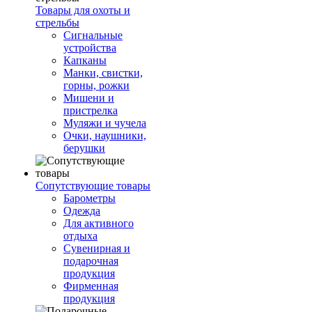
Товары для охоты и
стрельбы
Сигнальные
устройства
Капканы
Манки, свистки,
горны, рожки
Мишени и
пристрелка
Муляжи и чучела
Очки, наушники,
берушки
Сопутствующие товары
Барометры
Одежда
Для активного
отдыха
Сувенирная и
подарочная
продукция
Фирменная
продукция