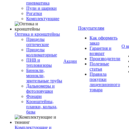
пневматика
Пули и шарики
Рогатки
Комплектующие
Покупателям
Оптика и кронштейны
Как оформить
Прицелы
заказ
оптические
О к
Гарантия и
Прицелы
возврат
коллиматорные
Производители
ПНВ и
Акции
Полезные
тепловизоры
статьи
Бинокли,
Правила
монокли,
покупки
зрительные трубы
лицензионного
Дальномеры и
товара
фотоловушки
Фонари
Кронштейны,
планки, кольца,
базы
Комплектующие и