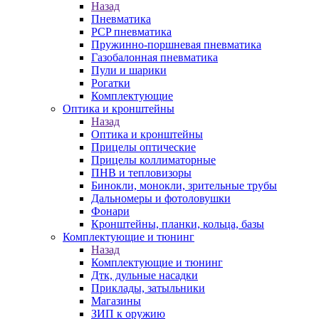
Назад
Пневматика
PCP пневматика
Пружинно-поршневая пневматика
Газобалонная пневматика
Пули и шарики
Рогатки
Комплектующие
Оптика и кронштейны
Назад
Оптика и кронштейны
Прицелы оптические
Прицелы коллиматорные
ПНВ и тепловизоры
Бинокли, монокли, зрительные трубы
Дальномеры и фотоловушки
Фонари
Кронштейны, планки, кольца, базы
Комплектующие и тюнинг
Назад
Комплектующие и тюнинг
Дтк, дульные насадки
Приклады, затыльники
Магазины
ЗИП к оружию