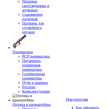
Патроны
светозвуковые и
шумовые
Снаряжение
патронов
Патроны для
служебного
оружия
Пневматика
PCP пневматика
Пружинно-
поршневая
пневматика
Газобалонная
пневматика
Пули и шарики
Рогатки
Комплектующие
Покупателям
Оптика и кронштейны
Как оформить
Прицелы