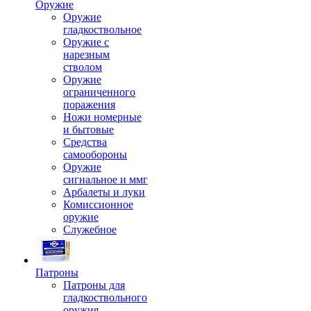
Оружие
Оружие
гладкоствольное
Оружие с
нарезным
стволом
Оружие
ограниченного
поражения
Ножи номерные
и бытовые
Средства
самообороны
Оружие
сигнальное и ммг
Арбалеты и луки
Комиссионное
оружие
Служебное
Патроны
Патроны для
гладкоствольного
оружия