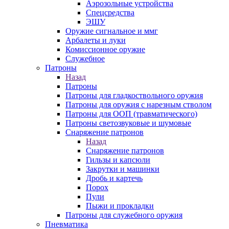
Аэрозольные устройства
Спецсредства
ЭШУ
Оружие сигнальное и ммг
Арбалеты и луки
Комиссионное оружие
Служебное
Патроны
Назад
Патроны
Патроны для гладкоствольного оружия
Патроны для оружия с нарезным стволом
Патроны для ООП (травматического)
Патроны светозвуковые и шумовые
Снаряжение патронов
Назад
Снаряжение патронов
Гильзы и капсюли
Закрутки и машинки
Дробь и картечь
Порох
Пули
Пыжи и прокладки
Патроны для служебного оружия
Пневматика