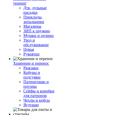
тюнинг
Дтк, дульные
насадки
Приклады,
затыльники
Магазины
ЗИП к оружию
Мушки и целики
Уход и
обслуживание
Цевья
Рукоятки
Хранение и перенос
Рюкзаки
Кобуры и
подсумки
Патронташи и
погоны
Сейфы и коробки
для патронов
Чехлы и кейсы
Ягдташи