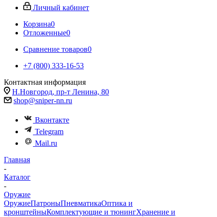
Личный кабинет
Корзина
0
Отложенные
0
Сравнение товаров
0
+7 (800) 333-16-53
Контактная информация
Н.Новгород, пр-т Ленина, 80
shop@sniper-nn.ru
Вконтакте
Telegram
Mail.ru
Главная
-
Каталог
-
Оружие
Оружие
Патроны
Пневматика
Оптика и
кронштейны
Комплектующие и тюнинг
Хранение и