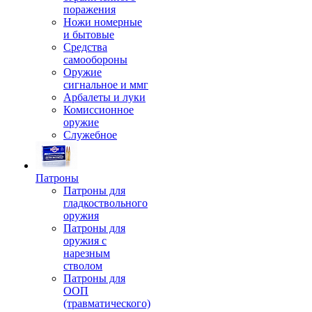
поражения
Ножи номерные
и бытовые
Средства
самообороны
Оружие
сигнальное и ммг
Арбалеты и луки
Комиссионное
оружие
Служебное
Патроны
Патроны для
гладкоствольного
оружия
Патроны для
оружия с
нарезным
стволом
Патроны для
ООП
(травматического)