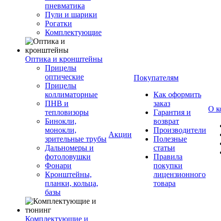
пневматика
Пули и шарики
Рогатки
Комплектующие
Оптика и кронштейны
Прицелы
оптические
Покупателям
Прицелы
коллиматорные
Как оформить
ПНВ и
заказ
О к
тепловизоры
Гарантия и
Бинокли,
возврат
монокли,
Производители
Акции
зрительные трубы
Полезные
Дальномеры и
статьи
фотоловушки
Правила
Фонари
покупки
Кронштейны,
лицензионного
планки, кольца,
товара
базы
Комплектующие и