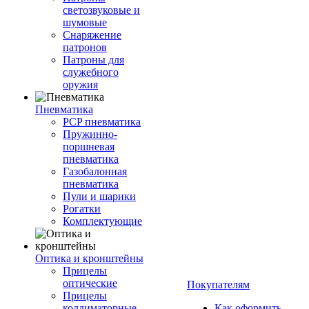
светозвуковые и
шумовые
Снаряжение
патронов
Патроны для
служебного
оружия
Пневматика
PCP пневматика
Пружинно-
поршневая
пневматика
Газобалонная
пневматика
Пули и шарики
Рогатки
Комплектующие
Оптика и кронштейны
Прицелы
оптические
Покупателям
Прицелы
коллиматорные
Как оформить