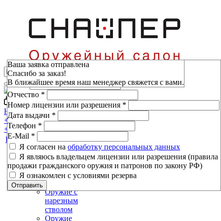
Зарезервировать
Ваша заявка отправлена
Спасибо за заказ!
Фамилия
*
В ближайшее время наш менеджер свяжется с вами.
Имя
*
Отчество
*
Войти
Мой кабинет
Номер лицензии или разрешения
*
Н.Новгород, пр-т Ленина, 80
Дата выдачи
*
+7 (800) 333-16-53
Телефон
*
+7 (800) 333-16-53
E-Mail
*
Каталог
Я согласен на
обработку персональных данных
Я являюсь владельцем лицензии или разрешения (правила
Оружие
продажи гражданского оружия и патронов по закону РФ)
Оружие
Я ознакомлен с условиями резерва
гладкоствольное
Отправить
Оружие с
нарезным
стволом
Оружие