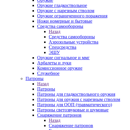
Оружие
Оружие гладкоствольное
Оружие с нарезным стволом
Оружие ограниченного поражения
Ножи номерные и бытовые
Средства самообороны
Назад
Средства самообороны
Аэрозольные устройства
Спецсредства
ЭШУ
Оружие сигнальное и ммг
Арбалеты и луки
Комиссионное оружие
Служебное
Патроны
Назад
Патроны
Патроны для гладкоствольного оружия
Патроны для оружия с нарезным стволом
Патроны для ООП (травматического)
Патроны светозвуковые и шумовые
Снаряжение патронов
Назад
Снаряжение патронов