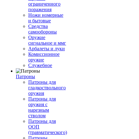
ограниченного
поражения
Ножи номерные
и бытовые
Средства
самообороны
Оружие
сигнальное и ммг
Арбалеты и луки
Комиссионное
оружие
Служебное
Патроны
Патроны для
гладкоствольного
оружия
Патроны для
оружия с
нарезным
стволом
Патроны для
ООП
(травматического)
Патроны