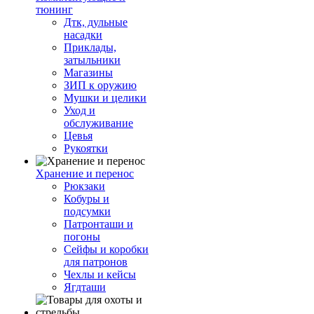
тюнинг
Дтк, дульные
насадки
Приклады,
затыльники
Магазины
ЗИП к оружию
Мушки и целики
Уход и
обслуживание
Цевья
Рукоятки
Хранение и перенос
Рюкзаки
Кобуры и
подсумки
Патронташи и
погоны
Сейфы и коробки
для патронов
Чехлы и кейсы
Ягдташи