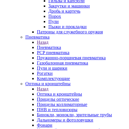
Гильзы и капсюли
Закрутки и машинки
Дробь и картечь
Порох
Пули
Пыжи и прокладки
Патроны для служебного оружия
Пневматика
Назад
Пневматика
PCP пневматика
Пружинно-поршневая пневматика
Газобалонная пневматика
Пули и шарики
Рогатки
Комплектующие
Оптика и кронштейны
Назад
Оптика и кронштейны
Прицелы оптические
Прицелы коллиматорные
ПНВ и тепловизоры
Бинокли, монокли, зрительные трубы
Дальномеры и фотоловушки
Фонари