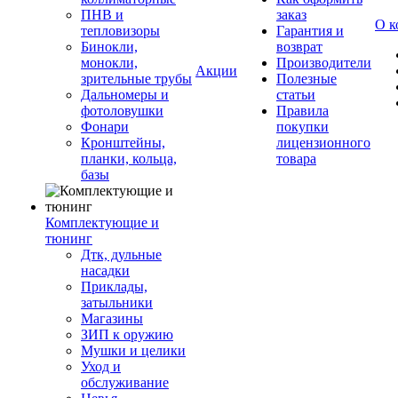
ПНВ и
заказ
О к
тепловизоры
Гарантия и
Бинокли,
возврат
монокли,
Производители
Акции
зрительные трубы
Полезные
Дальномеры и
статьи
фотоловушки
Правила
Фонари
покупки
Кронштейны,
лицензионного
планки, кольца,
товара
базы
Комплектующие и
тюнинг
Дтк, дульные
насадки
Приклады,
затыльники
Магазины
ЗИП к оружию
Мушки и целики
Уход и
обслуживание