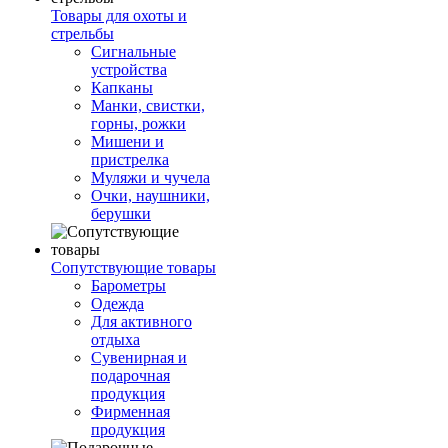
Товары для охоты и
стрельбы
Сигнальные
устройства
Капканы
Манки, свистки,
горны, рожки
Мишени и
пристрелка
Муляжи и чучела
Очки, наушники,
берушки
Сопутствующие товары
Барометры
Одежда
Для активного
отдыха
Сувенирная и
подарочная
продукция
Фирменная
продукция