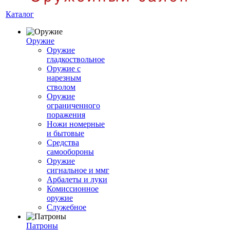
Каталог
Оружие
Оружие
гладкоствольное
Оружие с
нарезным
стволом
Оружие
ограниченного
поражения
Ножи номерные
и бытовые
Средства
самообороны
Оружие
сигнальное и ммг
Арбалеты и луки
Комиссионное
оружие
Служебное
Патроны