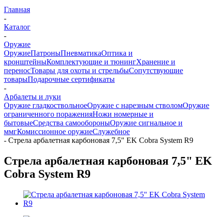
Главная
-
Каталог
-
Оружие
Оружие
Патроны
Пневматика
Оптика и
кронштейны
Комплектующие и тюнинг
Хранение и
перенос
Товары для охоты и стрельбы
Сопутствующие
товары
Подарочные сертификаты
-
Арбалеты и луки
Оружие гладкоствольное
Оружие с нарезным стволом
Оружие
ограниченного поражения
Ножи номерные и
бытовые
Средства самообороны
Оружие сигнальное и
ммг
Комиссионное оружие
Служебное
-
Стрела арбалетная карбоновая 7,5" EK Cobra System R9
Стрела арбалетная карбоновая 7,5" EK
Cobra System R9