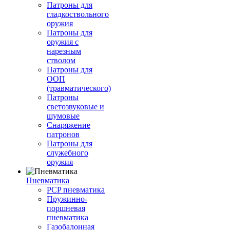
Патроны для
гладкоствольного
оружия
Патроны для
оружия с
нарезным
стволом
Патроны для
ООП
(травматического)
Патроны
светозвуковые и
шумовые
Снаряжение
патронов
Патроны для
служебного
оружия
Пневматика
PCP пневматика
Пружинно-
поршневая
пневматика
Газобалонная