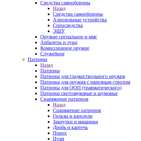
Средства самообороны
Назад
Средства самообороны
Аэрозольные устройства
Спецсредства
ЭШУ
Оружие сигнальное и ммг
Арбалеты и луки
Комиссионное оружие
Служебное
Патроны
Назад
Патроны
Патроны для гладкоствольного оружия
Патроны для оружия с нарезным стволом
Патроны для ООП (травматического)
Патроны светозвуковые и шумовые
Снаряжение патронов
Назад
Снаряжение патронов
Гильзы и капсюли
Закрутки и машинки
Дробь и картечь
Порох
Пули