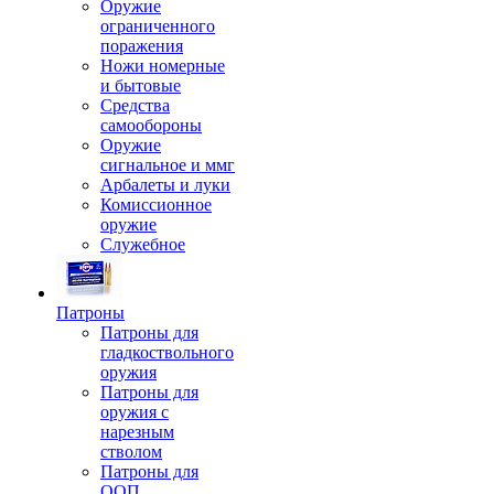
Оружие
ограниченного
поражения
Ножи номерные
и бытовые
Средства
самообороны
Оружие
сигнальное и ммг
Арбалеты и луки
Комиссионное
оружие
Служебное
Патроны
Патроны для
гладкоствольного
оружия
Патроны для
оружия с
нарезным
стволом
Патроны для
ООП