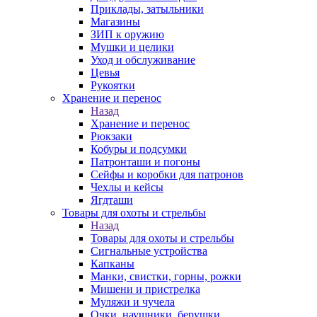
Приклады, затыльники
Магазины
ЗИП к оружию
Мушки и целики
Уход и обслуживание
Цевья
Рукоятки
Хранение и перенос
Назад
Хранение и перенос
Рюкзаки
Кобуры и подсумки
Патронташи и погоны
Сейфы и коробки для патронов
Чехлы и кейсы
Ягдташи
Товары для охоты и стрельбы
Назад
Товары для охоты и стрельбы
Сигнальные устройства
Капканы
Манки, свистки, горны, рожки
Мишени и пристрелка
Муляжи и чучела
Очки, наушники, берушки