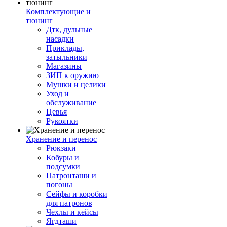
Комплектующие и
тюнинг
Дтк, дульные
насадки
Приклады,
затыльники
Магазины
ЗИП к оружию
Мушки и целики
Уход и
обслуживание
Цевья
Рукоятки
Хранение и перенос
Рюкзаки
Кобуры и
подсумки
Патронташи и
погоны
Сейфы и коробки
для патронов
Чехлы и кейсы
Ягдташи