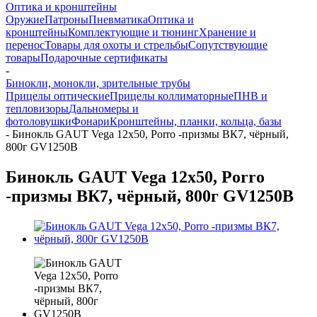
Оптика и кронштейны
Оружие
Патроны
Пневматика
Оптика и
кронштейны
Комплектующие и тюнинг
Хранение и
перенос
Товары для охоты и стрельбы
Сопутствующие
товары
Подарочные сертификаты
-
Бинокли, монокли, зрительные трубы
Прицелы оптические
Прицелы коллиматорные
ПНВ и
тепловизоры
Дальномеры и
фотоловушки
Фонари
Кронштейны, планки, кольца, базы
-
Бинокль GAUT Vega 12x50, Porro -призмы ВК7, чёрный,
800г GV1250B
Бинокль GAUT Vega 12x50, Porro
-призмы ВК7, чёрный, 800г GV1250B