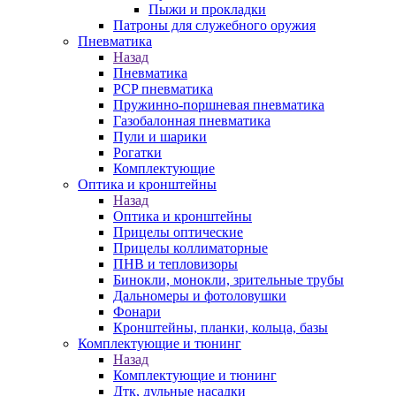
Пыжи и прокладки
Патроны для служебного оружия
Пневматика
Назад
Пневматика
PCP пневматика
Пружинно-поршневая пневматика
Газобалонная пневматика
Пули и шарики
Рогатки
Комплектующие
Оптика и кронштейны
Назад
Оптика и кронштейны
Прицелы оптические
Прицелы коллиматорные
ПНВ и тепловизоры
Бинокли, монокли, зрительные трубы
Дальномеры и фотоловушки
Фонари
Кронштейны, планки, кольца, базы
Комплектующие и тюнинг
Назад
Комплектующие и тюнинг
Дтк, дульные насадки