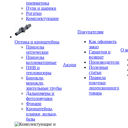
пневматика
Пули и шарики
Рогатки
Комплектующие
Покупателям
Как оформить
Оптика и кронштейны
заказ
Прицелы
О к
Гарантия и
оптические
возврат
Прицелы
Производители
коллиматорные
Акции
Полезные
ПНВ и
статьи
тепловизоры
Правила
Бинокли,
покупки
монокли,
лицензионного
зрительные трубы
товара
Дальномеры и
фотоловушки
Фонари
Кронштейны,
планки, кольца,
базы