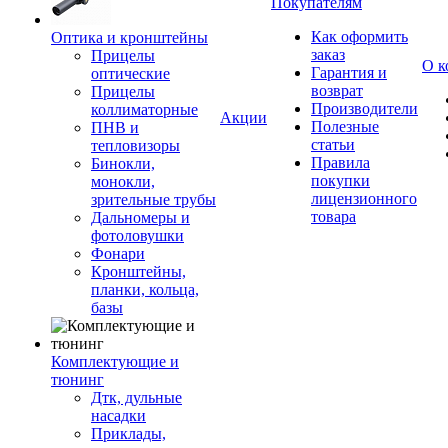
Покупателям
Как оформить
Оптика и кронштейны
заказ
Прицелы
О к
Гарантия и
оптические
возврат
Прицелы
Производители
коллиматорные
Акции
Полезные
ПНВ и
статьи
тепловизоры
Правила
Бинокли,
покупки
монокли,
лицензионного
зрительные трубы
товара
Дальномеры и
фотоловушки
Фонари
Кронштейны,
планки, кольца,
базы
Комплектующие и
тюнинг
Дтк, дульные
насадки
Приклады,