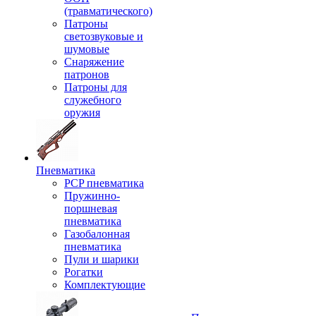
(травматического)
Патроны
светозвуковые и
шумовые
Снаряжение
патронов
Патроны для
служебного
оружия
Пневматика
PCP пневматика
Пружинно-
поршневая
пневматика
Газобалонная
пневматика
Пули и шарики
Рогатки
Комплектующие