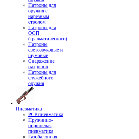
Патроны для
оружия с
нарезным
стволом
Патроны для
ООП
(травматического)
Патроны
светозвуковые и
шумовые
Снаряжение
патронов
Патроны для
служебного
оружия
Пневматика
PCP пневматика
Пружинно-
поршневая
пневматика
Газобалонная