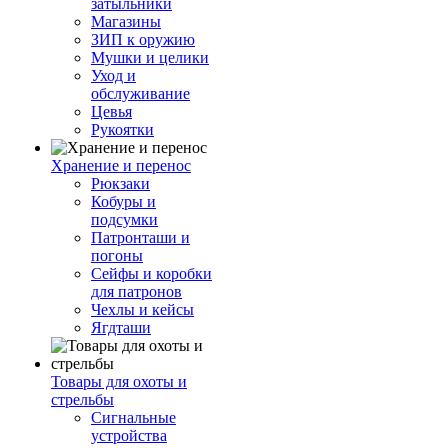
затыльники
Магазины
ЗИП к оружию
Мушки и целики
Уход и
обслуживание
Цевья
Рукоятки
Хранение и перенос
Рюкзаки
Кобуры и
подсумки
Патронташи и
погоны
Сейфы и коробки
для патронов
Чехлы и кейсы
Ягдташи
Товары для охоты и
стрельбы
Сигнальные
устройства