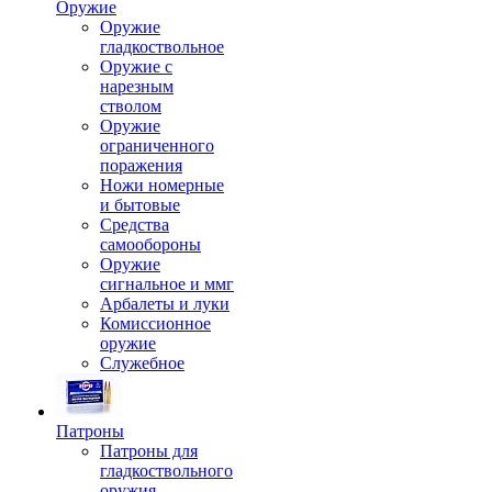
Оружие
Оружие
гладкоствольное
Оружие с
нарезным
стволом
Оружие
ограниченного
поражения
Ножи номерные
и бытовые
Средства
самообороны
Оружие
сигнальное и ммг
Арбалеты и луки
Комиссионное
оружие
Служебное
Патроны
Патроны для
гладкоствольного
оружия