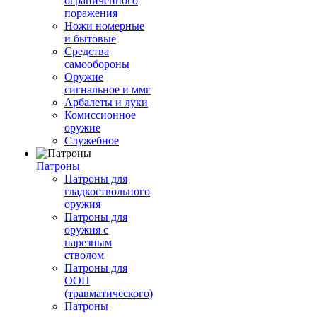
ограниченного
поражения
Ножи номерные
и бытовые
Средства
самообороны
Оружие
сигнальное и ммг
Арбалеты и луки
Комиссионное
оружие
Служебное
Патроны
Патроны для
гладкоствольного
оружия
Патроны для
оружия с
нарезным
стволом
Патроны для
ООП
(травматического)
Патроны