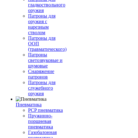
гладкоствольного
оружия
Патроны для
оружия с
нарезным
стволом
Патроны для
ООП
(травматического)
Патроны
светозвуковые и
шумовые
Снаряжение
патронов
Патроны для
служебного
оружия
Пневматика
PCP пневматика
Пружинно-
поршневая
пневматика
Газобалонная
пневматика