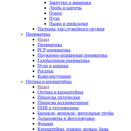
Закрутки и машинки
Дробь и картечь
Порох
Пули
Пыжи и прокладки
Патроны для служебного оружия
Пневматика
Назад
Пневматика
PCP пневматика
Пружинно-поршневая пневматика
Газобалонная пневматика
Пули и шарики
Рогатки
Комплектующие
Оптика и кронштейны
Назад
Оптика и кронштейны
Прицелы оптические
Прицелы коллиматорные
ПНВ и тепловизоры
Бинокли, монокли, зрительные трубы
Дальномеры и фотоловушки
Фонари
Кронштейны, планки, кольца, базы