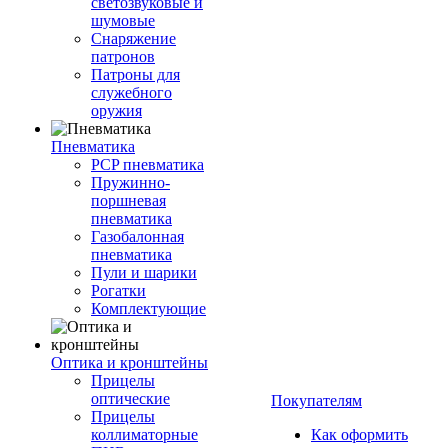
светозвуковые и
шумовые
Снаряжение
патронов
Патроны для
служебного
оружия
Пневматика
PCP пневматика
Пружинно-
поршневая
пневматика
Газобалонная
пневматика
Пули и шарики
Рогатки
Комплектующие
Оптика и кронштейны
Прицелы
оптические
Покупателям
Прицелы
коллиматорные
Как оформить