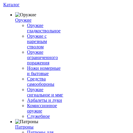
Каталог
Оружие
Оружие
гладкоствольное
Оружие с
нарезным
стволом
Оружие
ограниченного
поражения
Ножи номерные
и бытовые
Средства
самообороны
Оружие
сигнальное и ммг
Арбалеты и луки
Комиссионное
оружие
Служебное
Патроны
Патроны для