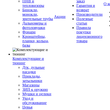
ПНВ и
заказ
О к
тепловизоры
Гарантия и
Бинокли,
возврат
монокли,
Производители
Акции
зрительные трубы
Полезные
Дальномеры и
статьи
фотоловушки
Правила
Фонари
покупки
Кронштейны,
лицензионного
планки, кольца,
товара
базы
Комплектующие и
тюнинг
Дтк, дульные
насадки
Приклады,
затыльники
Магазины
ЗИП к оружию
Мушки и целики
Уход и
обслуживание
Цевья