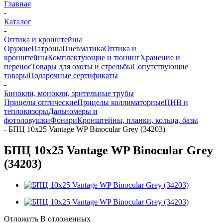
Главная
-
Каталог
-
Оптика и кронштейны
Оружие
Патроны
Пневматика
Оптика и
кронштейны
Комплектующие и тюнинг
Хранение и
перенос
Товары для охоты и стрельбы
Сопутствующие
товары
Подарочные сертификаты
-
Бинокли, монокли, зрительные трубы
Прицелы оптические
Прицелы коллиматорные
ПНВ и
тепловизоры
Дальномеры и
фотоловушки
Фонари
Кронштейны, планки, кольца, базы
-
БПЦ 10х25 Vantage WP Binocular Grey (34203)
БПЦ 10х25 Vantage WP Binocular Grey
(34203)
Отложить
В отложенных