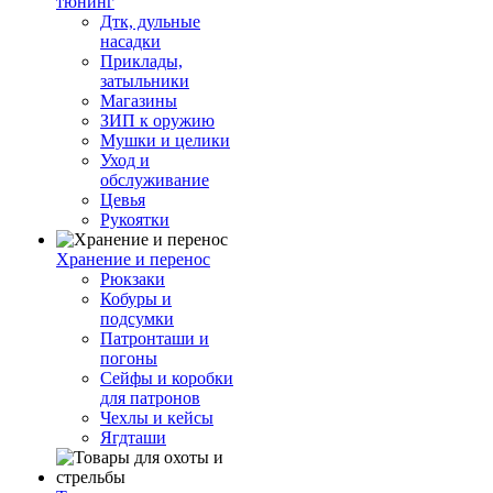
тюнинг
Дтк, дульные
насадки
Приклады,
затыльники
Магазины
ЗИП к оружию
Мушки и целики
Уход и
обслуживание
Цевья
Рукоятки
Хранение и перенос
Рюкзаки
Кобуры и
подсумки
Патронташи и
погоны
Сейфы и коробки
для патронов
Чехлы и кейсы
Ягдташи