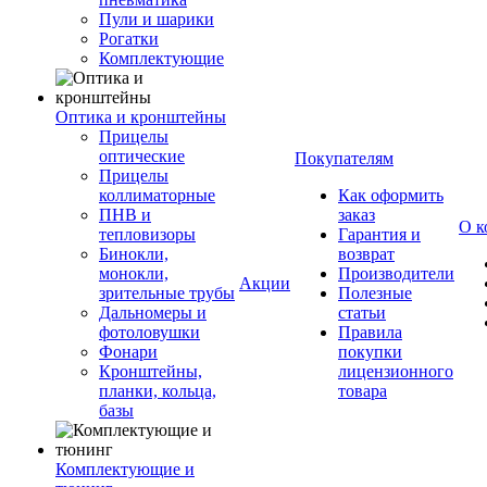
Пули и шарики
Рогатки
Комплектующие
Оптика и кронштейны
Прицелы
оптические
Покупателям
Прицелы
коллиматорные
Как оформить
ПНВ и
заказ
О к
тепловизоры
Гарантия и
Бинокли,
возврат
монокли,
Производители
Акции
зрительные трубы
Полезные
Дальномеры и
статьи
фотоловушки
Правила
Фонари
покупки
Кронштейны,
лицензионного
планки, кольца,
товара
базы
Комплектующие и