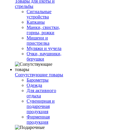
Товары для охоты и
стрельбы
Сигнальные
устройства
Капканы
Манки, свистки,
горны, рожки
Мишени и
пристрелка
Муляжи и чучела
Очки, наушники,
берушки
Сопутствующие товары
Барометры
Одежда
Для активного
отдыха
Сувенирная и
подарочная
продукция
Фирменная
продукция