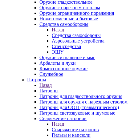
Оружие гладкоствольное
Оружие с нарезным стволом
Оружие ограниченного поражения
Ножи номерные и бытовые
Средства самообороны
Назад
Средства самообороны
Аэрозольные устройства
Спецсредства
ЭШУ
Оружие сигнальное и ммг
Арбалеты и луки
Комиссионное оружие
Служебное
Патроны
Назад
Патроны
Патроны для гладкоствольного оружия
Патроны для оружия с нарезным стволом
Патроны для ООП (травматического)
Патроны светозвуковые и шумовые
Снаряжение патронов
Назад
Снаряжение патронов
Гильзы и капсюли