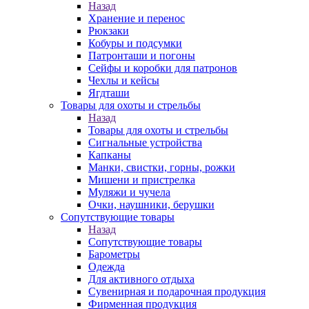
Назад
Хранение и перенос
Рюкзаки
Кобуры и подсумки
Патронташи и погоны
Сейфы и коробки для патронов
Чехлы и кейсы
Ягдташи
Товары для охоты и стрельбы
Назад
Товары для охоты и стрельбы
Сигнальные устройства
Капканы
Манки, свистки, горны, рожки
Мишени и пристрелка
Муляжи и чучела
Очки, наушники, берушки
Сопутствующие товары
Назад
Сопутствующие товары
Барометры
Одежда
Для активного отдыха
Сувенирная и подарочная продукция
Фирменная продукция