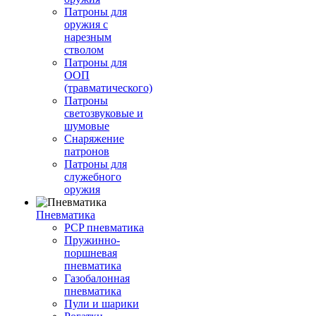
Патроны для
оружия с
нарезным
стволом
Патроны для
ООП
(травматического)
Патроны
светозвуковые и
шумовые
Снаряжение
патронов
Патроны для
служебного
оружия
Пневматика
PCP пневматика
Пружинно-
поршневая
пневматика
Газобалонная
пневматика
Пули и шарики