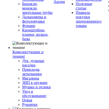
Акции
Бинокли,
Полезные
монокли,
статьи
зрительные трубы
Правила
Дальномеры и
покупки
фотоловушки
лицензионного
Фонари
товара
Кронштейны,
планки, кольца,
базы
Комплектующие и
тюнинг
Дтк, дульные
насадки
Приклады,
затыльники
Магазины
ЗИП к оружию
Мушки и целики
Уход и
обслуживание
Цевья
Рукоятки