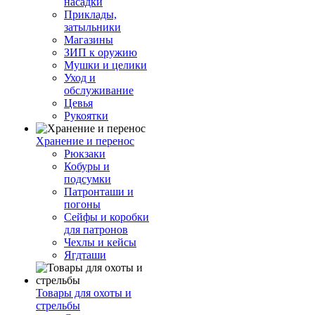
насадки
Приклады,
затыльники
Магазины
ЗИП к оружию
Мушки и целики
Уход и
обслуживание
Цевья
Рукоятки
Хранение и перенос
Рюкзаки
Кобуры и
подсумки
Патронташи и
погоны
Сейфы и коробки
для патронов
Чехлы и кейсы
Ягдташи
Товары для охоты и
стрельбы