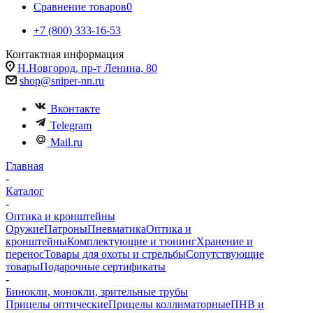
Сравнение товаров
0
+7 (800) 333-16-53
Контактная информация
Н.Новгород, пр-т Ленина, 80
shop@sniper-nn.ru
Вконтакте
Telegram
Mail.ru
Главная
-
Каталог
-
Оптика и кронштейны
Оружие
Патроны
Пневматика
Оптика и
кронштейны
Комплектующие и тюнинг
Хранение и
перенос
Товары для охоты и стрельбы
Сопутствующие
товары
Подарочные сертификаты
-
Бинокли, монокли, зрительные трубы
Прицелы оптические
Прицелы коллиматорные
ПНВ и