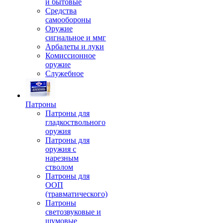
и бытовые
Средства
самообороны
Оружие
сигнальное и ммг
Арбалеты и луки
Комиссионное
оружие
Служебное
Патроны
Патроны для
гладкоствольного
оружия
Патроны для
оружия с
нарезным
стволом
Патроны для
ООП
(травматического)
Патроны
светозвуковые и
шумовые