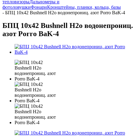
тепловизоры
Дальномеры и
фотоловушки
Фонари
Кронштейны, планки, кольца, базы
-
БПЦ 10х42 Bushnell H2o водонепрониц. азот Porro BaK-4
БПЦ 10х42 Bushnell H2o водонепрониц.
азот Porro BaK-4