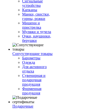
Сигнальные
устройства
Капканы
Манки, свистки,
горны, рожки
Мишени и
пристрелка
Муляжи и чучела
Очки, наушники,
берушки
Сопутствующие товары
Барометры
Одежда
Для активного
отдыха
Сувенирная и
подарочная
продукция
Фирменная
продукция
Подарочные