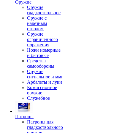
Оружие
Оружие
гладкоствольное
Оружие с
нарезным
стволом
Оружие
ограниченного
поражения
Ножи номерные
и бытовые
Средства
самообороны
Оружие
сигнальное и ммг
Арбалеты и луки
Комиссионное
оружие
Служебное
Патроны
Патроны для
гладкоствольного
оружия