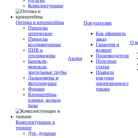
Рогатки
Комплектующие
Оптика и кронштейны
Покупателям
Прицелы
оптические
Как оформить
Прицелы
заказ
О к
коллиматорные
Гарантия и
ПНВ и
возврат
тепловизоры
Производители
Акции
Бинокли,
Полезные
монокли,
статьи
зрительные трубы
Правила
Дальномеры и
покупки
фотоловушки
лицензионного
Фонари
товара
Кронштейны,
планки, кольца,
базы
Комплектующие и
тюнинг
Дтк, дульные