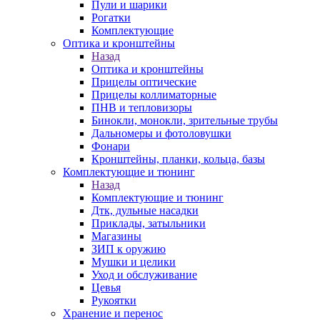
Пули и шарики
Рогатки
Комплектующие
Оптика и кронштейны
Назад
Оптика и кронштейны
Прицелы оптические
Прицелы коллиматорные
ПНВ и тепловизоры
Бинокли, монокли, зрительные трубы
Дальномеры и фотоловушки
Фонари
Кронштейны, планки, кольца, базы
Комплектующие и тюнинг
Назад
Комплектующие и тюнинг
Дтк, дульные насадки
Приклады, затыльники
Магазины
ЗИП к оружию
Мушки и целики
Уход и обслуживание
Цевья
Рукоятки
Хранение и перенос