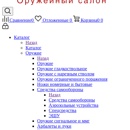
Сравнение
0
Отложенные
0
Корзина
0
0
Каталог
Назад
Каталог
Оружие
Назад
Оружие
Оружие гладкоствольное
Оружие с нарезным стволом
Оружие ограниченного поражения
Ножи номерные и бытовые
Средства самообороны
Назад
Средства самообороны
Аэрозольные устройства
Спецсредства
ЭШУ
Оружие сигнальное и ммг
Арбалеты и луки