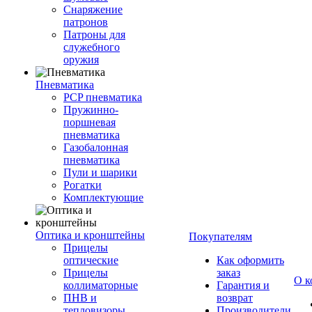
Снаряжение
патронов
Патроны для
служебного
оружия
Пневматика
PCP пневматика
Пружинно-
поршневая
пневматика
Газобалонная
пневматика
Пули и шарики
Рогатки
Комплектующие
Оптика и кронштейны
Покупателям
Прицелы
оптические
Как оформить
Прицелы
заказ
О к
коллиматорные
Гарантия и
ПНВ и
возврат
тепловизоры
Производители