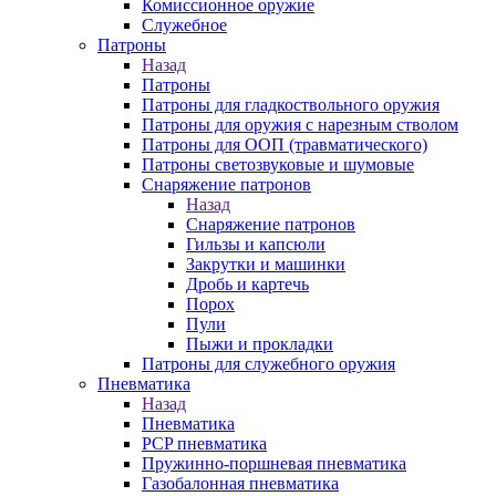
Комиссионное оружие
Служебное
Патроны
Назад
Патроны
Патроны для гладкоствольного оружия
Патроны для оружия с нарезным стволом
Патроны для ООП (травматического)
Патроны светозвуковые и шумовые
Снаряжение патронов
Назад
Снаряжение патронов
Гильзы и капсюли
Закрутки и машинки
Дробь и картечь
Порох
Пули
Пыжи и прокладки
Патроны для служебного оружия
Пневматика
Назад
Пневматика
PCP пневматика
Пружинно-поршневая пневматика
Газобалонная пневматика