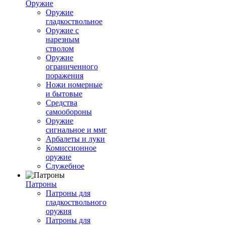
Оружие
Оружие
гладкоствольное
Оружие с
нарезным
стволом
Оружие
ограниченного
поражения
Ножи номерные
и бытовые
Средства
самообороны
Оружие
сигнальное и ммг
Арбалеты и луки
Комиссионное
оружие
Служебное
Патроны
Патроны для
гладкоствольного
оружия
Патроны для