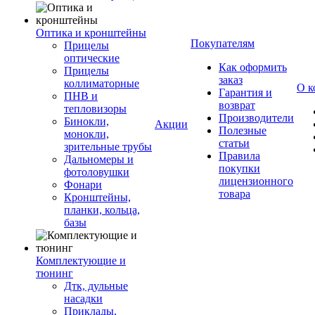
Оптика и кронштейны
Покупателям
Прицелы
оптические
Как оформить
Прицелы
заказ
коллиматорные
О к
Гарантия и
ПНВ и
возврат
тепловизоры
Производители
Бинокли,
Акции
Полезные
монокли,
статьи
зрительные трубы
Правила
Дальномеры и
покупки
фотоловушки
лицензионного
Фонари
товара
Кронштейны,
планки, кольца,
базы
Комплектующие и
тюнинг
Дтк, дульные
насадки
Приклады,