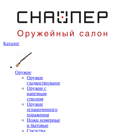
Каталог
Оружие
Оружие
гладкоствольное
Оружие с
нарезным
стволом
Оружие
ограниченного
поражения
Ножи номерные
и бытовые
Средства