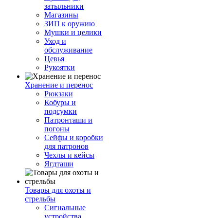
затыльники
Магазины
ЗИП к оружию
Мушки и целики
Уход и
обслуживание
Цевья
Рукоятки
Хранение и перенос
Рюкзаки
Кобуры и
подсумки
Патронташи и
погоны
Сейфы и коробки
для патронов
Чехлы и кейсы
Ягдташи
Товары для охоты и
стрельбы
Сигнальные
устройства