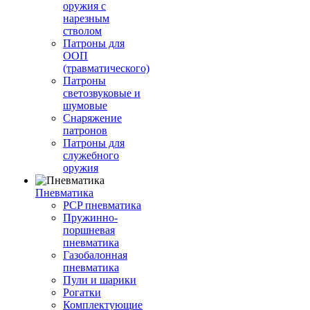
оружия с
нарезным
стволом
Патроны для
ООП
(травматического)
Патроны
светозвуковые и
шумовые
Снаряжение
патронов
Патроны для
служебного
оружия
Пневматика
PCP пневматика
Пружинно-
поршневая
пневматика
Газобалонная
пневматика
Пули и шарики
Рогатки
Комплектующие