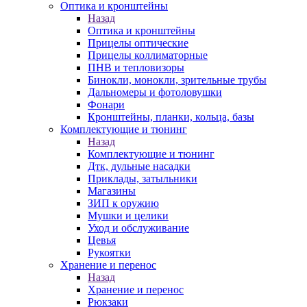
Оптика и кронштейны
Назад
Оптика и кронштейны
Прицелы оптические
Прицелы коллиматорные
ПНВ и тепловизоры
Бинокли, монокли, зрительные трубы
Дальномеры и фотоловушки
Фонари
Кронштейны, планки, кольца, базы
Комплектующие и тюнинг
Назад
Комплектующие и тюнинг
Дтк, дульные насадки
Приклады, затыльники
Магазины
ЗИП к оружию
Мушки и целики
Уход и обслуживание
Цевья
Рукоятки
Хранение и перенос
Назад
Хранение и перенос
Рюкзаки