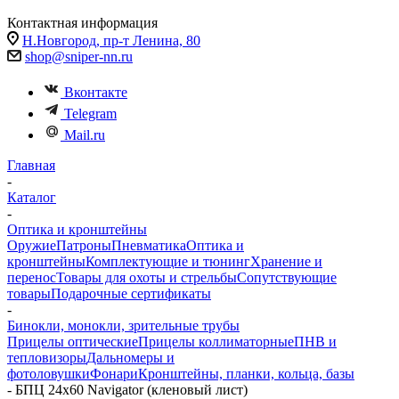
Контактная информация
Н.Новгород, пр-т Ленина, 80
shop@sniper-nn.ru
Вконтакте
Telegram
Mail.ru
Главная
-
Каталог
-
Оптика и кронштейны
Оружие
Патроны
Пневматика
Оптика и
кронштейны
Комплектующие и тюнинг
Хранение и
перенос
Товары для охоты и стрельбы
Сопутствующие
товары
Подарочные сертификаты
-
Бинокли, монокли, зрительные трубы
Прицелы оптические
Прицелы коллиматорные
ПНВ и
тепловизоры
Дальномеры и
фотоловушки
Фонари
Кронштейны, планки, кольца, базы
-
БПЦ 24х60 Navigator (кленовый лист)