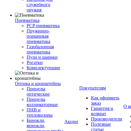
служебного
оружия
Пневматика
PCP пневматика
Пружинно-
поршневая
пневматика
Газобалонная
пневматика
Пули и шарики
Рогатки
Комплектующие
Оптика и кронштейны
Покупателям
Прицелы
оптические
Как оформить
Прицелы
заказ
коллиматорные
О к
Гарантия и
ПНВ и
возврат
тепловизоры
Производители
Бинокли,
Акции
Полезные
монокли,
статьи
зрительные трубы