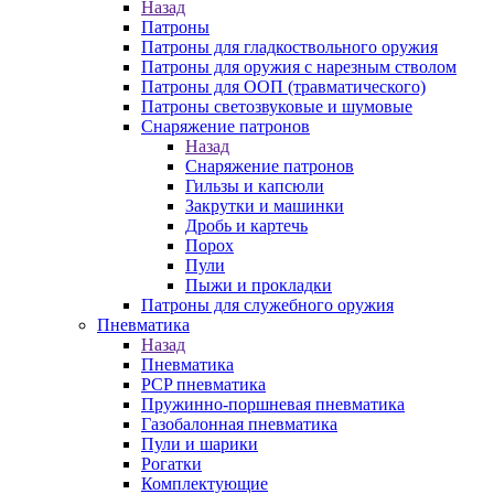
Назад
Патроны
Патроны для гладкоствольного оружия
Патроны для оружия с нарезным стволом
Патроны для ООП (травматического)
Патроны светозвуковые и шумовые
Снаряжение патронов
Назад
Снаряжение патронов
Гильзы и капсюли
Закрутки и машинки
Дробь и картечь
Порох
Пули
Пыжи и прокладки
Патроны для служебного оружия
Пневматика
Назад
Пневматика
PCP пневматика
Пружинно-поршневая пневматика
Газобалонная пневматика
Пули и шарики
Рогатки
Комплектующие