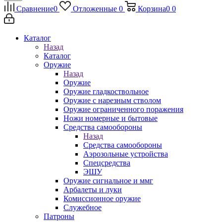
Сравнение
0
Отложенные
0
Корзина
0
0
Каталог
Назад
Каталог
Оружие
Назад
Оружие
Оружие гладкоствольное
Оружие с нарезным стволом
Оружие ограниченного поражения
Ножи номерные и бытовые
Средства самообороны
Назад
Средства самообороны
Аэрозольные устройства
Спецсредства
ЭШУ
Оружие сигнальное и ммг
Арбалеты и луки
Комиссионное оружие
Служебное
Патроны