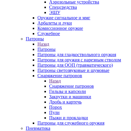
Аэрозольные устройства
Спецсредства
ЭШУ
Оружие сигнальное и ммг
Арбалеты и луки
Комиссионное оружие
Служебное
Патроны
Назад
Патроны
Патроны для гладкоствольного оружия
Патроны для оружия с нарезным стволом
Патроны для ООП (травматического)
Патроны светозвуковые и шумовые
Снаряжение патронов
Назад
Снаряжение патронов
Гильзы и капсюли
Закрутки и машинки
Дробь и картечь
Порох
Пули
Пыжи и прокладки
Патроны для служебного оружия
Пневматика