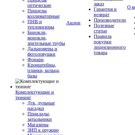
заказ
оптические
О к
Гарантия и
Прицелы
возврат
коллиматорные
Производители
ПНВ и
Акции
Полезные
тепловизоры
статьи
Бинокли,
Правила
монокли,
покупки
зрительные трубы
лицензионного
Дальномеры и
товара
фотоловушки
Фонари
Кронштейны,
планки, кольца,
базы
Комплектующие и
тюнинг
Дтк, дульные
насадки
Приклады,
затыльники
Магазины
ЗИП к оружию