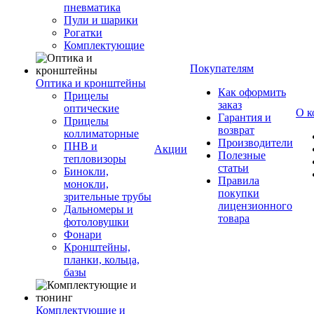
пневматика
Пули и шарики
Рогатки
Комплектующие
Покупателям
Оптика и кронштейны
Как оформить
Прицелы
заказ
оптические
О к
Гарантия и
Прицелы
возврат
коллиматорные
Производители
ПНВ и
Акции
Полезные
тепловизоры
статьи
Бинокли,
Правила
монокли,
покупки
зрительные трубы
лицензионного
Дальномеры и
товара
фотоловушки
Фонари
Кронштейны,
планки, кольца,
базы
Комплектующие и