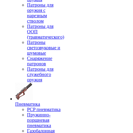
Патроны для
оружия с
нарезным
стволом
Патроны для
ООП
(травматического)
Патроны
светозвуковые и
шумовые
Снаряжение
патронов
Патроны для
служебного
оружия
Пневматика
PCP пневматика
Пружинно-
поршневая
пневматика
Газобалонная