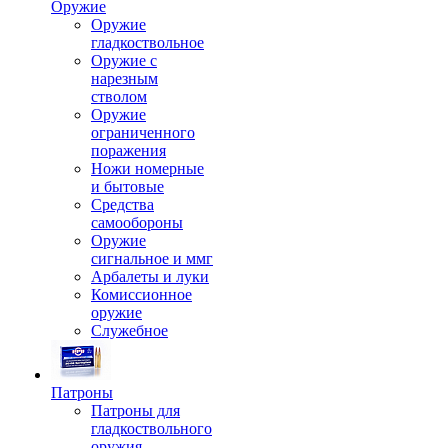
Оружие
Оружие
гладкоствольное
Оружие с
нарезным
стволом
Оружие
ограниченного
поражения
Ножи номерные
и бытовые
Средства
самообороны
Оружие
сигнальное и ммг
Арбалеты и луки
Комиссионное
оружие
Служебное
Патроны
Патроны для
гладкоствольного
оружия