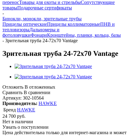
перенос
Товары для охоты и стрельбы
Сопутствующие
товары
Подарочные сертификаты
-
Бинокли, монокли, зрительные трубы
Прицелы оптические
Прицелы коллиматорные
ПНВ и
тепловизоры
Дальномеры и
фотоловушки
Фонари
Кронштейны, планки, кольца, базы
-
Зрительная труба 24-72х70 Vantage
Зрительная труба 24-72х70 Vantage
Отложить
В отложенных
Сравнить
В сравнении
Артикул:
302-10564
Производитель:
HAWKE
Бренд
HAWKE
24 700
руб.
Нет в наличии
Узнать о поступлении
Цена действительна только для интернет-магазина и может