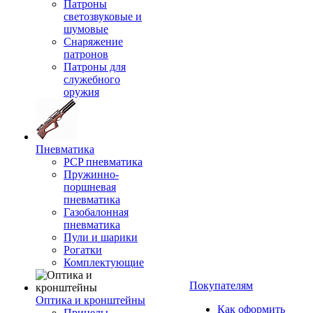
Патроны
светозвуковые и
шумовые
Снаряжение
патронов
Патроны для
служебного
оружия
Пневматика
PCP пневматика
Пружинно-
поршневая
пневматика
Газобалонная
пневматика
Пули и шарики
Рогатки
Комплектующие
Покупателям
Оптика и кронштейны
Как оформить
Прицелы