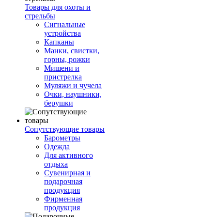
Товары для охоты и
стрельбы
Сигнальные
устройства
Капканы
Манки, свистки,
горны, рожки
Мишени и
пристрелка
Муляжи и чучела
Очки, наушники,
берушки
Сопутствующие товары
Барометры
Одежда
Для активного
отдыха
Сувенирная и
подарочная
продукция
Фирменная
продукция