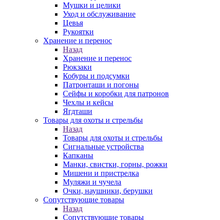
Мушки и целики
Уход и обслуживание
Цевья
Рукоятки
Хранение и перенос
Назад
Хранение и перенос
Рюкзаки
Кобуры и подсумки
Патронташи и погоны
Сейфы и коробки для патронов
Чехлы и кейсы
Ягдташи
Товары для охоты и стрельбы
Назад
Товары для охоты и стрельбы
Сигнальные устройства
Капканы
Манки, свистки, горны, рожки
Мишени и пристрелка
Муляжи и чучела
Очки, наушники, берушки
Сопутствующие товары
Назад
Сопутствующие товары