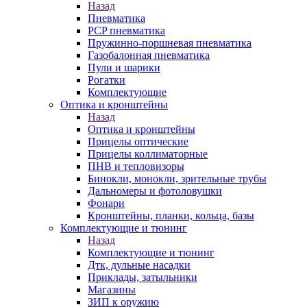
Назад
Пневматика
PCP пневматика
Пружинно-поршневая пневматика
Газобалонная пневматика
Пули и шарики
Рогатки
Комплектующие
Оптика и кронштейны
Назад
Оптика и кронштейны
Прицелы оптические
Прицелы коллиматорные
ПНВ и тепловизоры
Бинокли, монокли, зрительные трубы
Дальномеры и фотоловушки
Фонари
Кронштейны, планки, кольца, базы
Комплектующие и тюнинг
Назад
Комплектующие и тюнинг
Дтк, дульные насадки
Приклады, затыльники
Магазины
ЗИП к оружию