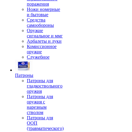
поражения
Ножи номерные
и бытовые
Средства
самообороны
Оружие
сигнальное и ммг
Арбалеты и луки
Комиссионное
оружие
Служебное
Патроны
Патроны для
гладкоствольного
оружия
Патроны для
оружия с
нарезным
стволом
Патроны для
ООП
(травматического)