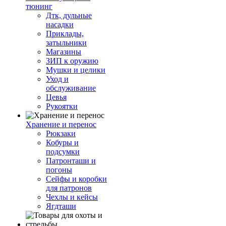
тюнинг
Дтк, дульные
насадки
Приклады,
затыльники
Магазины
ЗИП к оружию
Мушки и целики
Уход и
обслуживание
Цевья
Рукоятки
Хранение и перенос
Рюкзаки
Кобуры и
подсумки
Патронташи и
погоны
Сейфы и коробки
для патронов
Чехлы и кейсы
Ягдташи