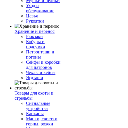
Мушки и целики
Уход и
обслуживание
Цевья
Рукоятки
Хранение и перенос
Рюкзаки
Кобуры и
подсумки
Патронташи и
погоны
Сейфы и коробки
для патронов
Чехлы и кейсы
Ягдташи
Товары для охоты и
стрельбы
Сигнальные
устройства
Капканы
Манки, свистки,
горны, рожки