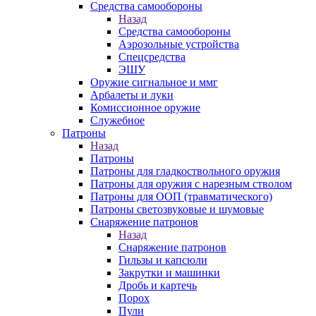
Средства самообороны
Назад
Средства самообороны
Аэрозольные устройства
Спецсредства
ЭШУ
Оружие сигнальное и ммг
Арбалеты и луки
Комиссионное оружие
Служебное
Патроны
Назад
Патроны
Патроны для гладкоствольного оружия
Патроны для оружия с нарезным стволом
Патроны для ООП (травматического)
Патроны светозвуковые и шумовые
Снаряжение патронов
Назад
Снаряжение патронов
Гильзы и капсюли
Закрутки и машинки
Дробь и картечь
Порох
Пули