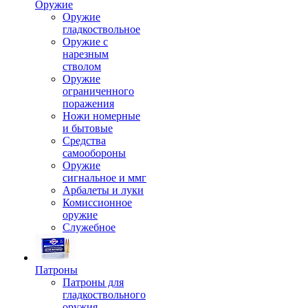
Оружие
Оружие
гладкоствольное
Оружие с
нарезным
стволом
Оружие
ограниченного
поражения
Ножи номерные
и бытовые
Средства
самообороны
Оружие
сигнальное и ммг
Арбалеты и луки
Комиссионное
оружие
Служебное
Патроны
Патроны для
гладкоствольного
оружия