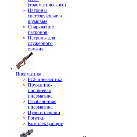
(травматического)
Патроны
светозвуковые и
шумовые
Снаряжение
патронов
Патроны для
служебного
оружия
Пневматика
PCP пневматика
Пружинно-
поршневая
пневматика
Газобалонная
пневматика
Пули и шарики
Рогатки
Комплектующие