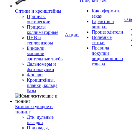
Покупателям
Как оформить
Оптика и кронштейны
заказ
Прицелы
О к
Гарантия и
оптические
возврат
Прицелы
Производители
коллиматорные
Акции
Полезные
ПНВ и
статьи
тепловизоры
Правила
Бинокли,
покупки
монокли,
лицензионного
зрительные трубы
товара
Дальномеры и
фотоловушки
Фонари
Кронштейны,
планки, кольца,
базы
Комплектующие и
тюнинг
Дтк, дульные
насадки
Приклады,