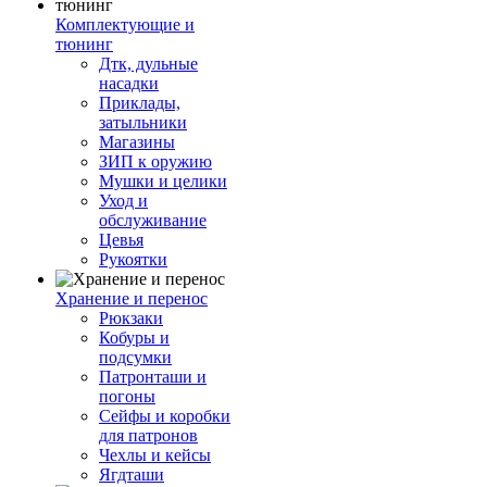
Комплектующие и
тюнинг
Дтк, дульные
насадки
Приклады,
затыльники
Магазины
ЗИП к оружию
Мушки и целики
Уход и
обслуживание
Цевья
Рукоятки
Хранение и перенос
Рюкзаки
Кобуры и
подсумки
Патронташи и
погоны
Сейфы и коробки
для патронов
Чехлы и кейсы
Ягдташи