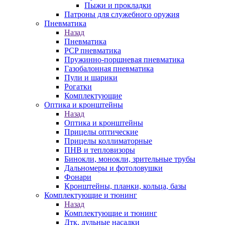
Пыжи и прокладки
Патроны для служебного оружия
Пневматика
Назад
Пневматика
PCP пневматика
Пружинно-поршневая пневматика
Газобалонная пневматика
Пули и шарики
Рогатки
Комплектующие
Оптика и кронштейны
Назад
Оптика и кронштейны
Прицелы оптические
Прицелы коллиматорные
ПНВ и тепловизоры
Бинокли, монокли, зрительные трубы
Дальномеры и фотоловушки
Фонари
Кронштейны, планки, кольца, базы
Комплектующие и тюнинг
Назад
Комплектующие и тюнинг
Дтк, дульные насадки