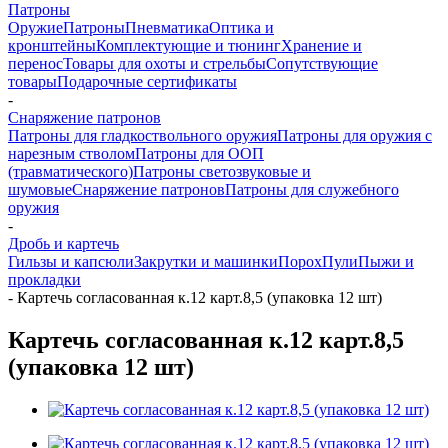
Патроны
Оружие
Патроны
Пневматика
Оптика и
кронштейны
Комплектующие и тюнинг
Хранение и
перенос
Товары для охоты и стрельбы
Сопутствующие
товары
Подарочные сертификаты
-
Снаряжение патронов
Патроны для гладкоствольного оружия
Патроны для оружия с
нарезным стволом
Патроны для ООП
(травматического)
Патроны светозвуковые и
шумовые
Снаряжение патронов
Патроны для служебного
оружия
-
Дробь и картечь
Гильзы и капсюли
Закрутки и машинки
Порох
Пули
Пыжи и
прокладки
-
Картечь согласованная к.12 карт.8,5 (упаковка 12 шт)
Картечь согласованная к.12 карт.8,5
(упаковка 12 шт)