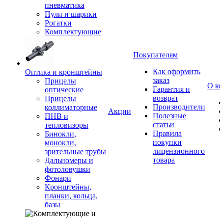
пневматика
Пули и шарики
Рогатки
Комплектующие
Покупателям
Как оформить
Оптика и кронштейны
заказ
Прицелы
О к
Гарантия и
оптические
возврат
Прицелы
Производители
коллиматорные
Акции
Полезные
ПНВ и
статьи
тепловизоры
Правила
Бинокли,
покупки
монокли,
лицензионного
зрительные трубы
товара
Дальномеры и
фотоловушки
Фонари
Кронштейны,
планки, кольца,
базы