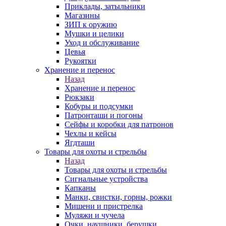
Приклады, затыльники
Магазины
ЗИП к оружию
Мушки и целики
Уход и обслуживание
Цевья
Рукоятки
Хранение и перенос
Назад
Хранение и перенос
Рюкзаки
Кобуры и подсумки
Патронташи и погоны
Сейфы и коробки для патронов
Чехлы и кейсы
Ягдташи
Товары для охоты и стрельбы
Назад
Товары для охоты и стрельбы
Сигнальные устройства
Капканы
Манки, свистки, горны, рожки
Мишени и пристрелка
Муляжи и чучела
Очки, наушники, берушки