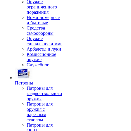
Оружие
ограниченного
поражения
Ножи номерные
и бытовые
Средства
самообороны
Оружие
сигнальное и ммг
Арбалеты и луки
Комиссионное
оружие
Служебное
Патроны
Патроны для
гладкоствольного
оружия
Патроны для
оружия с
нарезным
стволом
Патроны для
ООП