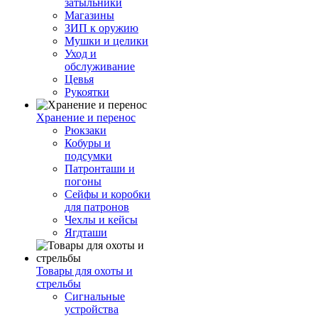
затыльники
Магазины
ЗИП к оружию
Мушки и целики
Уход и
обслуживание
Цевья
Рукоятки
Хранение и перенос
Рюкзаки
Кобуры и
подсумки
Патронташи и
погоны
Сейфы и коробки
для патронов
Чехлы и кейсы
Ягдташи
Товары для охоты и
стрельбы
Сигнальные
устройства