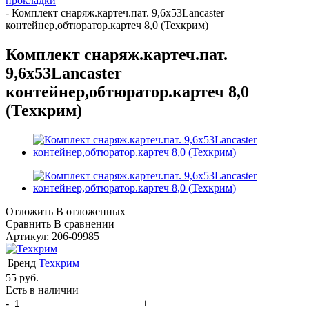
прокладки
-
Комплект снаряж.картеч.пат. 9,6х53Lancaster
контейнер,обтюратор.картеч 8,0 (Техкрим)
Комплект снаряж.картеч.пат.
9,6х53Lancaster
контейнер,обтюратор.картеч 8,0
(Техкрим)
Отложить
В отложенных
Сравнить
В сравнении
Артикул:
206-09985
Бренд
Техкрим
55
руб.
Есть в наличии
-
+