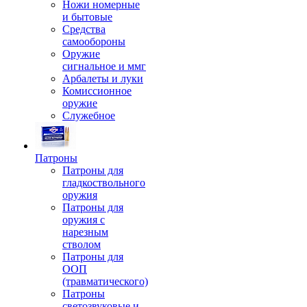
Ножи номерные
и бытовые
Средства
самообороны
Оружие
сигнальное и ммг
Арбалеты и луки
Комиссионное
оружие
Служебное
Патроны
Патроны для
гладкоствольного
оружия
Патроны для
оружия с
нарезным
стволом
Патроны для
ООП
(травматического)
Патроны
светозвуковые и