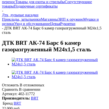
перенос
Товары для охоты и стрельбы
Сопутствующие
товары
Подарочные сертификаты
-
Дтк, дульные насадки
Приклады, затыльники
Магазины
ЗИП к оружию
Мушки и
целики
Уход и обслуживание
Цевья
Рукоятки
-
ДТК BRT АК-74 Барс 6 камер газоразгруженный М24х1,5
сталь
ДТК BRT АК-74 Барс 6 камер
газоразгруженный М24х1,5 сталь
Отложить
В отложенных
Сравнить
В сравнении
Артикул:
402-11772
Производитель:
BRT
Бренд
BRT
22 000
руб.