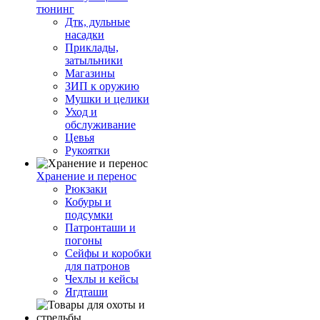
тюнинг
Дтк, дульные
насадки
Приклады,
затыльники
Магазины
ЗИП к оружию
Мушки и целики
Уход и
обслуживание
Цевья
Рукоятки
Хранение и перенос
Рюкзаки
Кобуры и
подсумки
Патронташи и
погоны
Сейфы и коробки
для патронов
Чехлы и кейсы
Ягдташи