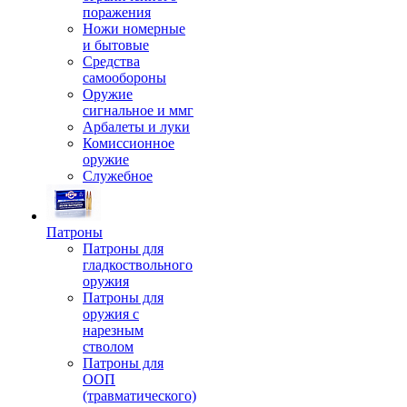
поражения
Ножи номерные
и бытовые
Средства
самообороны
Оружие
сигнальное и ммг
Арбалеты и луки
Комиссионное
оружие
Служебное
Патроны
Патроны для
гладкоствольного
оружия
Патроны для
оружия с
нарезным
стволом
Патроны для
ООП
(травматического)