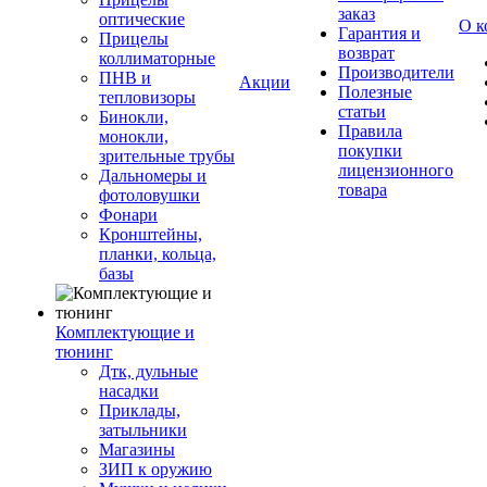
заказ
оптические
О к
Гарантия и
Прицелы
возврат
коллиматорные
Производители
ПНВ и
Акции
Полезные
тепловизоры
статьи
Бинокли,
Правила
монокли,
покупки
зрительные трубы
лицензионного
Дальномеры и
товара
фотоловушки
Фонари
Кронштейны,
планки, кольца,
базы
Комплектующие и
тюнинг
Дтк, дульные
насадки
Приклады,
затыльники
Магазины
ЗИП к оружию