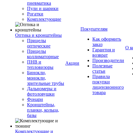
пневматика
Пули и шарики
Рогатки
Комплектующие
Покупателям
Оптика и кронштейны
Как оформить
Прицелы
заказ
оптические
О к
Гарантия и
Прицелы
возврат
коллиматорные
Производители
ПНВ и
Акции
Полезные
тепловизоры
статьи
Бинокли,
Правила
монокли,
покупки
зрительные трубы
лицензионного
Дальномеры и
товара
фотоловушки
Фонари
Кронштейны,
планки, кольца,
базы
Комплектующие и