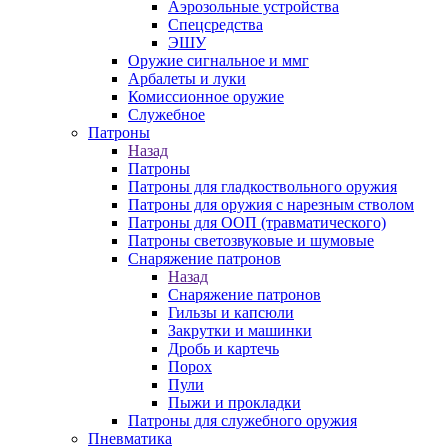
Аэрозольные устройства
Спецсредства
ЭШУ
Оружие сигнальное и ммг
Арбалеты и луки
Комиссионное оружие
Служебное
Патроны
Назад
Патроны
Патроны для гладкоствольного оружия
Патроны для оружия с нарезным стволом
Патроны для ООП (травматического)
Патроны светозвуковые и шумовые
Снаряжение патронов
Назад
Снаряжение патронов
Гильзы и капсюли
Закрутки и машинки
Дробь и картечь
Порох
Пули
Пыжи и прокладки
Патроны для служебного оружия
Пневматика