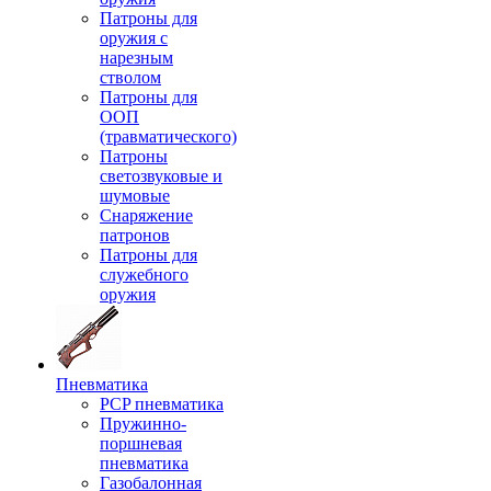
Патроны для
оружия с
нарезным
стволом
Патроны для
ООП
(травматического)
Патроны
светозвуковые и
шумовые
Снаряжение
патронов
Патроны для
служебного
оружия
Пневматика
PCP пневматика
Пружинно-
поршневая
пневматика
Газобалонная