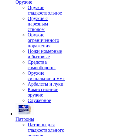
Оружие
Оружие
гладкоствольное
Оружие с
нарезным
стволом
Оружие
ограниченного
поражения
Ножи номерные
и бытовые
Средства
самообороны
Оружие
сигнальное и ммг
Арбалеты и луки
Комиссионное
оружие
Служебное
Патроны
Патроны для
гладкоствольного
оружия