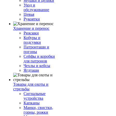
Мушки и целики
Уход и
обслуживание
Цевья
Рукоятки
Хранение и перенос
Рюкзаки
Кобуры и
подсумки
Патронташи и
погоны
Сейфы и коробки
для патронов
Чехлы и кейсы
Ягдташи
Товары для охоты и
стрельбы
Сигнальные
устройства
Капканы
Манки, свистки,
горны, рожки