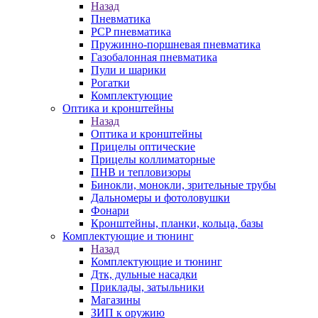
Назад
Пневматика
PCP пневматика
Пружинно-поршневая пневматика
Газобалонная пневматика
Пули и шарики
Рогатки
Комплектующие
Оптика и кронштейны
Назад
Оптика и кронштейны
Прицелы оптические
Прицелы коллиматорные
ПНВ и тепловизоры
Бинокли, монокли, зрительные трубы
Дальномеры и фотоловушки
Фонари
Кронштейны, планки, кольца, базы
Комплектующие и тюнинг
Назад
Комплектующие и тюнинг
Дтк, дульные насадки
Приклады, затыльники
Магазины
ЗИП к оружию