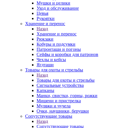
Мушки и целики
Уход и обслуживание
Цевья
Рукоятки
Хранение и перенос
Назад
Хранение и перенос
Рюкзаки
Кобуры и подсумки
Патронташи и погоны
Сейфы и коробки для патронов
Чехлы и кейсы
Ягдташи
Товары для охоты и стрельбы
Назад
Товары для охоты и стрельбы
Сигнальные устройства
Капканы
Манки, свистки, горны, рожки
Мишени и пристрелка
Муляжи и чучела
Очки, наушники, берушки
Сопутствующие товары
Назад
Сопутствующие товары