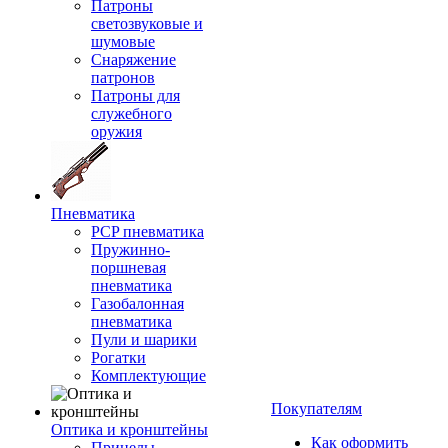
Патроны
светозвуковые и
шумовые
Снаряжение
патронов
Патроны для
служебного
оружия
Пневматика
PCP пневматика
Пружинно-
поршневая
пневматика
Газобалонная
пневматика
Пули и шарики
Рогатки
Комплектующие
Покупателям
Оптика и кронштейны
Как оформить
Прицелы