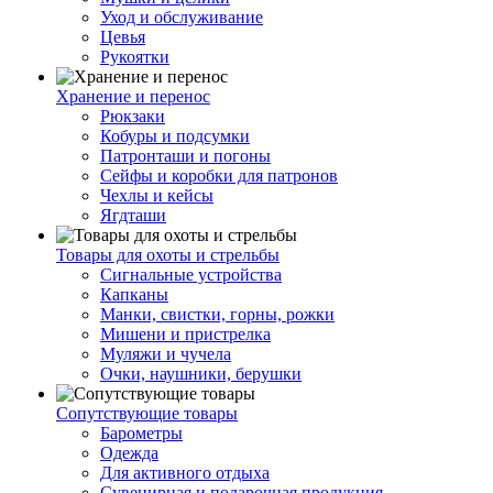
Уход и обслуживание
Цевья
Рукоятки
Хранение и перенос
Рюкзаки
Кобуры и подсумки
Патронташи и погоны
Сейфы и коробки для патронов
Чехлы и кейсы
Ягдташи
Товары для охоты и стрельбы
Сигнальные устройства
Капканы
Манки, свистки, горны, рожки
Мишени и пристрелка
Муляжи и чучела
Очки, наушники, берушки
Сопутствующие товары
Барометры
Одежда
Для активного отдыха
Сувенирная и подарочная продукция