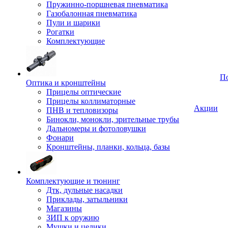
Пружинно-поршневая пневматика
Газобалонная пневматика
Пули и шарики
Рогатки
Комплектующие
П
Оптика и кронштейны
Прицелы оптические
Прицелы коллиматорные
Акции
ПНВ и тепловизоры
Бинокли, монокли, зрительные трубы
Дальномеры и фотоловушки
Фонари
Кронштейны, планки, кольца, базы
Комплектующие и тюнинг
Дтк, дульные насадки
Приклады, затыльники
Магазины
ЗИП к оружию
Мушки и целики