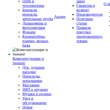
ПНВ и
заказ
О к
тепловизоры
Гарантия и
Бинокли,
возврат
монокли,
Производители
Акции
зрительные трубы
Полезные
Дальномеры и
статьи
фотоловушки
Правила
Фонари
покупки
Кронштейны,
лицензионного
планки, кольца,
товара
базы
Комплектующие и
тюнинг
Дтк, дульные
насадки
Приклады,
затыльники
Магазины
ЗИП к оружию
Мушки и целики
Уход и
обслуживание
Цевья