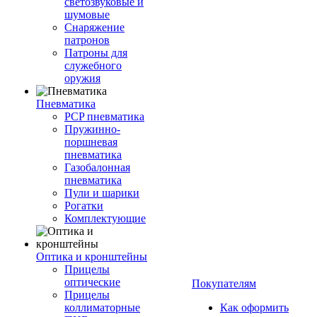
светозвуковые и
шумовые
Снаряжение
патронов
Патроны для
служебного
оружия
Пневматика
PCP пневматика
Пружинно-
поршневая
пневматика
Газобалонная
пневматика
Пули и шарики
Рогатки
Комплектующие
Оптика и кронштейны
Прицелы
оптические
Покупателям
Прицелы
коллиматорные
Как оформить