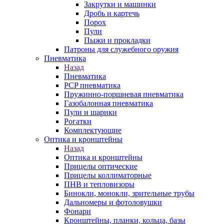
Закрутки и машинки
Дробь и картечь
Порох
Пули
Пыжи и прокладки
Патроны для служебного оружия
Пневматика
Назад
Пневматика
PCP пневматика
Пружинно-поршневая пневматика
Газобалонная пневматика
Пули и шарики
Рогатки
Комплектующие
Оптика и кронштейны
Назад
Оптика и кронштейны
Прицелы оптические
Прицелы коллиматорные
ПНВ и тепловизоры
Бинокли, монокли, зрительные трубы
Дальномеры и фотоловушки
Фонари
Кронштейны, планки, кольца, базы