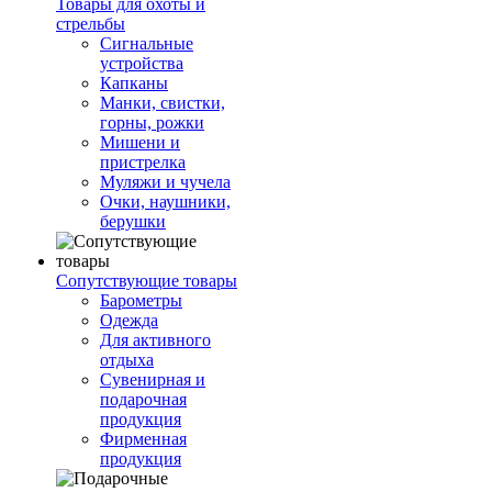
Товары для охоты и
стрельбы
Сигнальные
устройства
Капканы
Манки, свистки,
горны, рожки
Мишени и
пристрелка
Муляжи и чучела
Очки, наушники,
берушки
Сопутствующие товары
Барометры
Одежда
Для активного
отдыха
Сувенирная и
подарочная
продукция
Фирменная
продукция