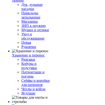
тюнинг
Дтк, дульные
насадки
Приклады,
затыльники
Магазины
ЗИП к оружию
Мушки и целики
Уход и
обслуживание
Цевья
Рукоятки
Хранение и перенос
Рюкзаки
Кобуры и
подсумки
Патронташи и
погоны
Сейфы и коробки
для патронов
Чехлы и кейсы
Ягдташи