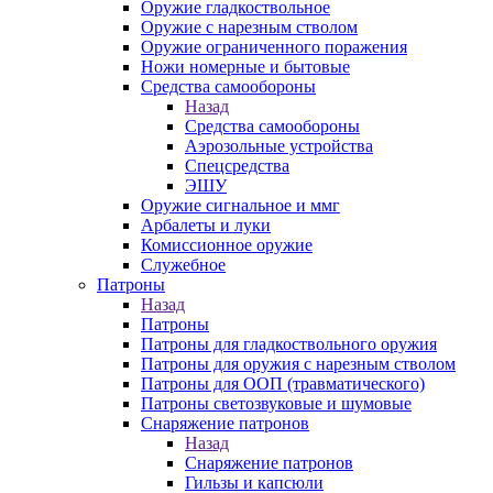
Оружие гладкоствольное
Оружие с нарезным стволом
Оружие ограниченного поражения
Ножи номерные и бытовые
Средства самообороны
Назад
Средства самообороны
Аэрозольные устройства
Спецсредства
ЭШУ
Оружие сигнальное и ммг
Арбалеты и луки
Комиссионное оружие
Служебное
Патроны
Назад
Патроны
Патроны для гладкоствольного оружия
Патроны для оружия с нарезным стволом
Патроны для ООП (травматического)
Патроны светозвуковые и шумовые
Снаряжение патронов
Назад
Снаряжение патронов
Гильзы и капсюли