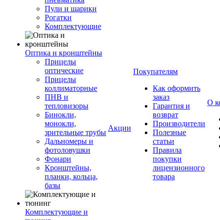
Пули и шарики
Рогатки
Комплектующие
Оптика и кронштейны
Прицелы
оптические
Покупателям
Прицелы
коллиматорные
Как оформить
ПНВ и
заказ
О к
тепловизоры
Гарантия и
Бинокли,
возврат
монокли,
Производители
Акции
зрительные трубы
Полезные
Дальномеры и
статьи
фотоловушки
Правила
Фонари
покупки
Кронштейны,
лицензионного
планки, кольца,
товара
базы
Комплектующие и