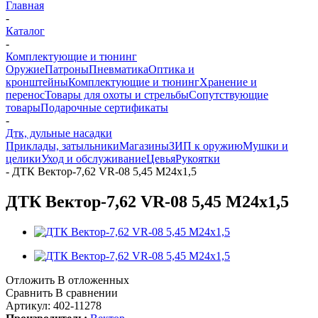
Главная
-
Каталог
-
Комплектующие и тюнинг
Оружие
Патроны
Пневматика
Оптика и
кронштейны
Комплектующие и тюнинг
Хранение и
перенос
Товары для охоты и стрельбы
Сопутствующие
товары
Подарочные сертификаты
-
Дтк, дульные насадки
Приклады, затыльники
Магазины
ЗИП к оружию
Мушки и
целики
Уход и обслуживание
Цевья
Рукоятки
-
ДТК Вектор-7,62 VR-08 5,45 М24х1,5
ДТК Вектор-7,62 VR-08 5,45 М24х1,5
Отложить
В отложенных
Сравнить
В сравнении
Артикул:
402-11278