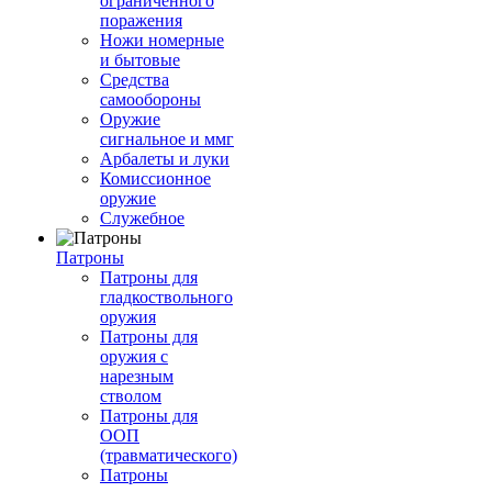
ограниченного
поражения
Ножи номерные
и бытовые
Средства
самообороны
Оружие
сигнальное и ммг
Арбалеты и луки
Комиссионное
оружие
Служебное
Патроны
Патроны для
гладкоствольного
оружия
Патроны для
оружия с
нарезным
стволом
Патроны для
ООП
(травматического)
Патроны