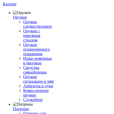
Каталог
Оружие
Оружие
гладкоствольное
Оружие с
нарезным
стволом
Оружие
ограниченного
поражения
Ножи номерные
и бытовые
Средства
самообороны
Оружие
сигнальное и ммг
Арбалеты и луки
Комиссионное
оружие
Служебное
Патроны
Патроны для