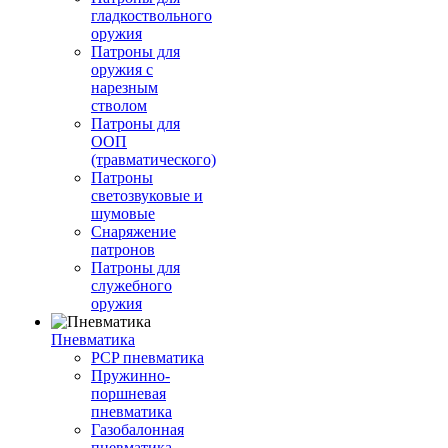
гладкоствольного
оружия
Патроны для
оружия с
нарезным
стволом
Патроны для
ООП
(травматического)
Патроны
светозвуковые и
шумовые
Снаряжение
патронов
Патроны для
служебного
оружия
Пневматика
PCP пневматика
Пружинно-
поршневая
пневматика
Газобалонная
пневматика