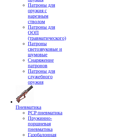
Патроны для
оружия с
нарезным
стволом
Патроны для
ООП
(травматического)
Патроны
светозвуковые и
шумовые
Снаряжение
патронов
Патроны для
служебного
оружия
Пневматика
PCP пневматика
Пружинно-
поршневая
пневматика
Газобалонная