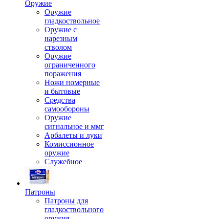
Оружие
Оружие
гладкоствольное
Оружие с
нарезным
стволом
Оружие
ограниченного
поражения
Ножи номерные
и бытовые
Средства
самообороны
Оружие
сигнальное и ммг
Арбалеты и луки
Комиссионное
оружие
Служебное
Патроны
Патроны для
гладкоствольного
оружия