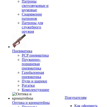
Патроны
светозвуковые и
шумовые
Снаряжение
патронов
Патроны для
служебного
оружия
Пневматика
PCP пневматика
Пружинно-
поршневая
пневматика
Газобалонная
пневматика
Пули и шарики
Рогатки
Комплектующие
Покупателям
Оптика и кронштейны
Как оформить
Прицелы