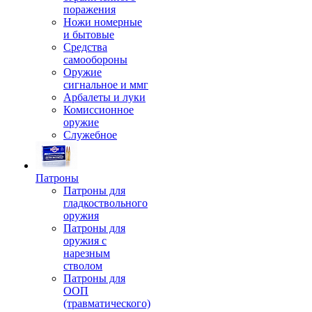
поражения
Ножи номерные
и бытовые
Средства
самообороны
Оружие
сигнальное и ммг
Арбалеты и луки
Комиссионное
оружие
Служебное
Патроны
Патроны для
гладкоствольного
оружия
Патроны для
оружия с
нарезным
стволом
Патроны для
ООП
(травматического)