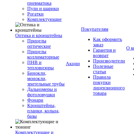
пневматика
Пули и шарики
Рогатки
Комплектующие
Покупателям
Оптика и кронштейны
Как оформить
Прицелы
заказ
оптические
О к
Гарантия и
Прицелы
возврат
коллиматорные
Производители
ПНВ и
Акции
Полезные
тепловизоры
статьи
Бинокли,
Правила
монокли,
покупки
зрительные трубы
лицензионного
Дальномеры и
товара
фотоловушки
Фонари
Кронштейны,
планки, кольца,
базы
Комплектующие и