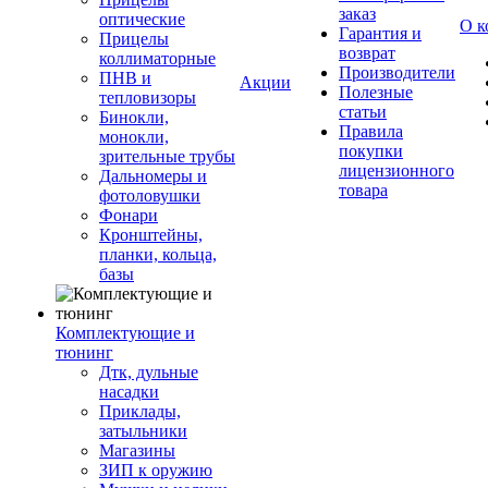
заказ
оптические
О к
Гарантия и
Прицелы
возврат
коллиматорные
Производители
ПНВ и
Акции
Полезные
тепловизоры
статьи
Бинокли,
Правила
монокли,
покупки
зрительные трубы
лицензионного
Дальномеры и
товара
фотоловушки
Фонари
Кронштейны,
планки, кольца,
базы
Комплектующие и
тюнинг
Дтк, дульные
насадки
Приклады,
затыльники
Магазины
ЗИП к оружию