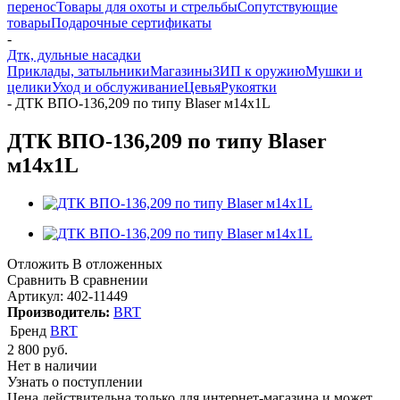
перенос
Товары для охоты и стрельбы
Сопутствующие
товары
Подарочные сертификаты
-
Дтк, дульные насадки
Приклады, затыльники
Магазины
ЗИП к оружию
Мушки и
целики
Уход и обслуживание
Цевья
Рукоятки
-
ДТК ВПО-136,209 по типу Blaser м14х1L
ДТК ВПО-136,209 по типу Blaser
м14х1L
Отложить
В отложенных
Сравнить
В сравнении
Артикул:
402-11449
Производитель:
BRT
Бренд
BRT
2 800
руб.
Нет в наличии
Узнать о поступлении
Цена действительна только для интернет-магазина и может