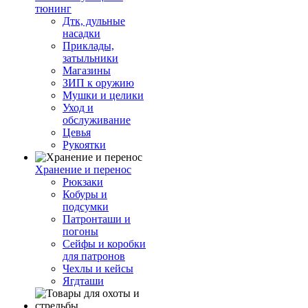
тюнинг
Дтк, дульные
насадки
Приклады,
затыльники
Магазины
ЗИП к оружию
Мушки и целики
Уход и
обслуживание
Цевья
Рукоятки
Хранение и перенос
Рюкзаки
Кобуры и
подсумки
Патронташи и
погоны
Сейфы и коробки
для патронов
Чехлы и кейсы
Ягдташи