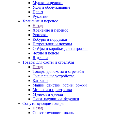
Мушки и целики
Уход и обслуживание
Цевья
Рукоятки
Хранение и перенос
Назад
Хранение и перенос
Рюкзаки
Кобуры и подсумки
Патронташи и погоны
Сейфы и коробки для патронов
Чехлы и кейсы
Ягдташи
Товары для охоты и стрельбы
Назад
Товары для охоты и стрельбы
Сигнальные устройства
Капканы
Манки, свистки, горны, рожки
Мишени и пристрелка
Муляжи и чучела
Очки, наушники, берушки
Сопутствующие товары
Назад
Сопутствующие товары