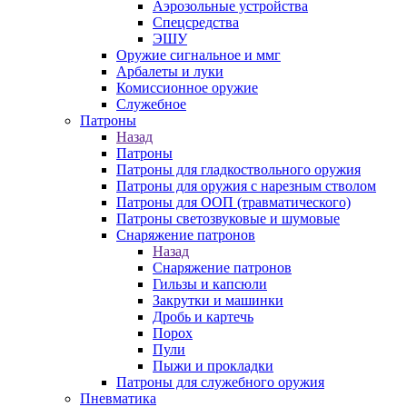
Аэрозольные устройства
Спецсредства
ЭШУ
Оружие сигнальное и ммг
Арбалеты и луки
Комиссионное оружие
Служебное
Патроны
Назад
Патроны
Патроны для гладкоствольного оружия
Патроны для оружия с нарезным стволом
Патроны для ООП (травматического)
Патроны светозвуковые и шумовые
Снаряжение патронов
Назад
Снаряжение патронов
Гильзы и капсюли
Закрутки и машинки
Дробь и картечь
Порох
Пули
Пыжи и прокладки
Патроны для служебного оружия
Пневматика