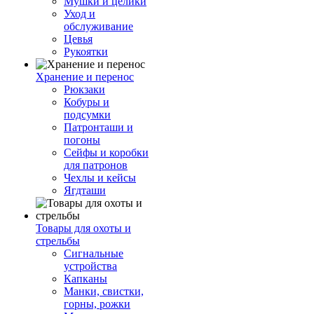
Мушки и целики
Уход и
обслуживание
Цевья
Рукоятки
Хранение и перенос
Рюкзаки
Кобуры и
подсумки
Патронташи и
погоны
Сейфы и коробки
для патронов
Чехлы и кейсы
Ягдташи
Товары для охоты и
стрельбы
Сигнальные
устройства
Капканы
Манки, свистки,
горны, рожки