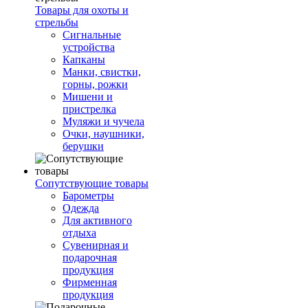
Товары для охоты и
стрельбы
Сигнальные
устройства
Капканы
Манки, свистки,
горны, рожки
Мишени и
пристрелка
Муляжи и чучела
Очки, наушники,
берушки
Сопутствующие товары
Барометры
Одежда
Для активного
отдыха
Сувенирная и
подарочная
продукция
Фирменная
продукция