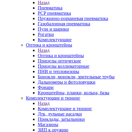
Назад
Пневматика
PCP пневматика
Пружинно-поршневая пневматика
Газобалонная пневматика
Пули и шарики
Рогатки
Комплектующие
Оптика и кронштейны
Назад
Оптика и кронштейны
Прицелы оптические
Прицелы коллиматорные
ПНВ и тепловизоры
Бинокли, монокли, зрительные трубы
Дальномеры и фотоловушки
Фонари
Кронштейны, планки, кольца, базы
Комплектующие и тюнинг
Назад
Комплектующие и тюнинг
Дтк, дульные насадки
Приклады, затыльники
Магазины
ЗИП к оружию