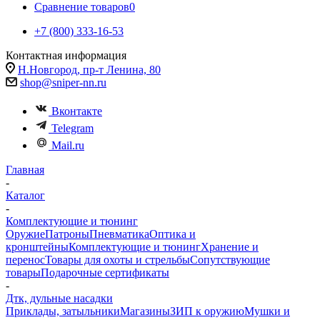
Сравнение товаров
0
+7 (800) 333-16-53
Контактная информация
Н.Новгород, пр-т Ленина, 80
shop@sniper-nn.ru
Вконтакте
Telegram
Mail.ru
Главная
-
Каталог
-
Комплектующие и тюнинг
Оружие
Патроны
Пневматика
Оптика и
кронштейны
Комплектующие и тюнинг
Хранение и
перенос
Товары для охоты и стрельбы
Сопутствующие
товары
Подарочные сертификаты
-
Дтк, дульные насадки
Приклады, затыльники
Магазины
ЗИП к оружию
Мушки и