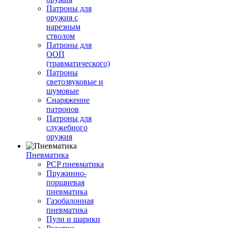
Патроны для
оружия с
нарезным
стволом
Патроны для
ООП
(травматического)
Патроны
светозвуковые и
шумовые
Снаряжение
патронов
Патроны для
служебного
оружия
Пневматика
PCP пневматика
Пружинно-
поршневая
пневматика
Газобалонная
пневматика
Пули и шарики