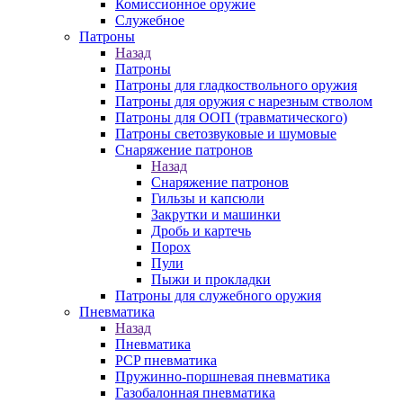
Комиссионное оружие
Служебное
Патроны
Назад
Патроны
Патроны для гладкоствольного оружия
Патроны для оружия с нарезным стволом
Патроны для ООП (травматического)
Патроны светозвуковые и шумовые
Снаряжение патронов
Назад
Снаряжение патронов
Гильзы и капсюли
Закрутки и машинки
Дробь и картечь
Порох
Пули
Пыжи и прокладки
Патроны для служебного оружия
Пневматика
Назад
Пневматика
PCP пневматика
Пружинно-поршневая пневматика
Газобалонная пневматика