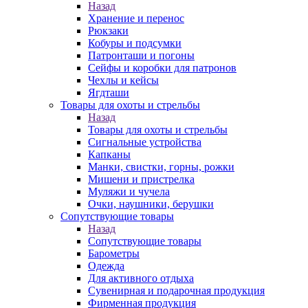
Назад
Хранение и перенос
Рюкзаки
Кобуры и подсумки
Патронташи и погоны
Сейфы и коробки для патронов
Чехлы и кейсы
Ягдташи
Товары для охоты и стрельбы
Назад
Товары для охоты и стрельбы
Сигнальные устройства
Капканы
Манки, свистки, горны, рожки
Мишени и пристрелка
Муляжи и чучела
Очки, наушники, берушки
Сопутствующие товары
Назад
Сопутствующие товары
Барометры
Одежда
Для активного отдыха
Сувенирная и подарочная продукция
Фирменная продукция