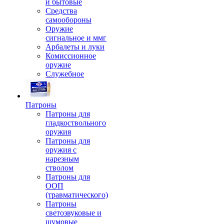
и бытовые
Средства
самообороны
Оружие
сигнальное и ммг
Арбалеты и луки
Комиссионное
оружие
Служебное
Патроны
Патроны для
гладкоствольного
оружия
Патроны для
оружия с
нарезным
стволом
Патроны для
ООП
(травматического)
Патроны
светозвуковые и
шумовые