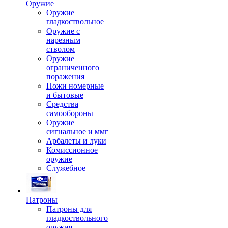
Оружие
Оружие
гладкоствольное
Оружие с
нарезным
стволом
Оружие
ограниченного
поражения
Ножи номерные
и бытовые
Средства
самообороны
Оружие
сигнальное и ммг
Арбалеты и луки
Комиссионное
оружие
Служебное
Патроны
Патроны для
гладкоствольного
оружия