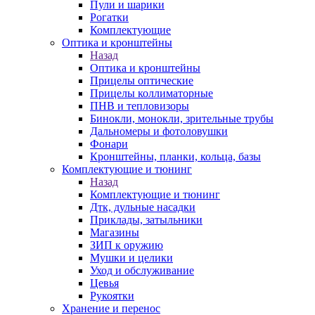
Пули и шарики
Рогатки
Комплектующие
Оптика и кронштейны
Назад
Оптика и кронштейны
Прицелы оптические
Прицелы коллиматорные
ПНВ и тепловизоры
Бинокли, монокли, зрительные трубы
Дальномеры и фотоловушки
Фонари
Кронштейны, планки, кольца, базы
Комплектующие и тюнинг
Назад
Комплектующие и тюнинг
Дтк, дульные насадки
Приклады, затыльники
Магазины
ЗИП к оружию
Мушки и целики
Уход и обслуживание
Цевья
Рукоятки
Хранение и перенос