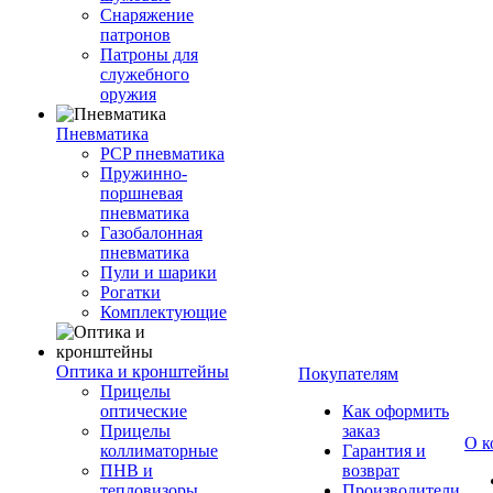
Снаряжение
патронов
Патроны для
служебного
оружия
Пневматика
PCP пневматика
Пружинно-
поршневая
пневматика
Газобалонная
пневматика
Пули и шарики
Рогатки
Комплектующие
Оптика и кронштейны
Покупателям
Прицелы
оптические
Как оформить
Прицелы
заказ
О к
коллиматорные
Гарантия и
ПНВ и
возврат
тепловизоры
Производители