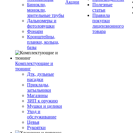
Акции
Бинокли,
Полезные
монокли,
статьи
зрительные трубы
Правила
Дальномеры и
покупки
фотоловушки
лицензионного
Фонари
товара
Кронштейны,
планки, кольца,
базы
Комплектующие и
тюнинг
Дтк, дульные
насадки
Приклады,
затыльники
Магазины
ЗИП к оружию
Мушки и целики
Уход и
обслуживание
Цевья
Рукоятки