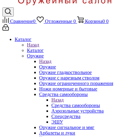
Сравнение
0
Отложенные
0
Корзина
0
0
Каталог
Назад
Каталог
Оружие
Назад
Оружие
Оружие гладкоствольное
Оружие с нарезным стволом
Оружие ограниченного поражения
Ножи номерные и бытовые
Средства самообороны
Назад
Средства самообороны
Аэрозольные устройства
Спецсредства
ЭШУ
Оружие сигнальное и ммг
Арбалеты и луки