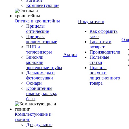
Рогатки
Комплектующие
Оптика и кронштейны
Покупателям
Прицелы
оптические
Как оформить
Прицелы
заказ
О к
коллиматорные
Гарантия и
ПНВ и
возврат
тепловизоры
Производители
Акции
Бинокли,
Полезные
монокли,
статьи
зрительные трубы
Правила
Дальномеры и
покупки
фотоловушки
лицензионного
Фонари
товара
Кронштейны,
планки, кольца,
базы
Комплектующие и
тюнинг
Дтк, дульные