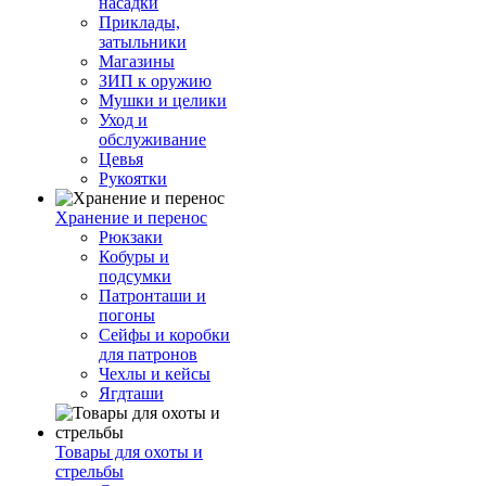
насадки
Приклады,
затыльники
Магазины
ЗИП к оружию
Мушки и целики
Уход и
обслуживание
Цевья
Рукоятки
Хранение и перенос
Рюкзаки
Кобуры и
подсумки
Патронташи и
погоны
Сейфы и коробки
для патронов
Чехлы и кейсы
Ягдташи
Товары для охоты и
стрельбы