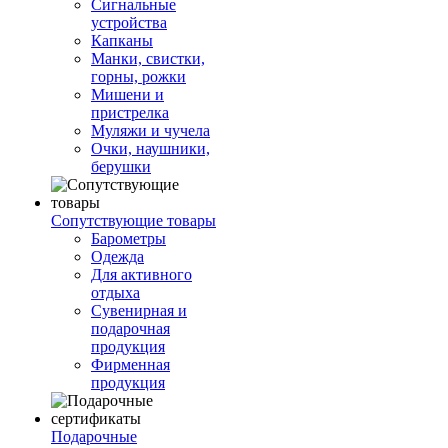
Сигнальные
устройства
Капканы
Манки, свистки,
горны, рожки
Мишени и
пристрелка
Муляжи и чучела
Очки, наушники,
берушки
Сопутствующие товары
Барометры
Одежда
Для активного
отдыха
Сувенирная и
подарочная
продукция
Фирменная
продукция
Подарочные