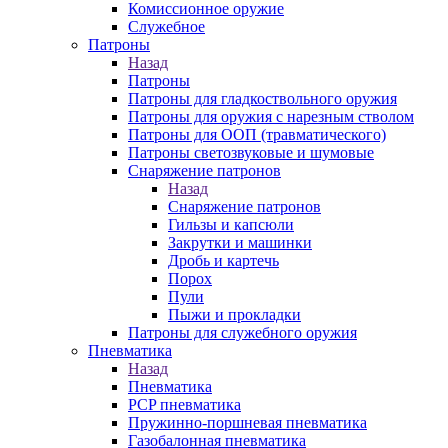
Комиссионное оружие
Служебное
Патроны
Назад
Патроны
Патроны для гладкоствольного оружия
Патроны для оружия с нарезным стволом
Патроны для ООП (травматического)
Патроны светозвуковые и шумовые
Снаряжение патронов
Назад
Снаряжение патронов
Гильзы и капсюли
Закрутки и машинки
Дробь и картечь
Порох
Пули
Пыжи и прокладки
Патроны для служебного оружия
Пневматика
Назад
Пневматика
PCP пневматика
Пружинно-поршневая пневматика
Газобалонная пневматика