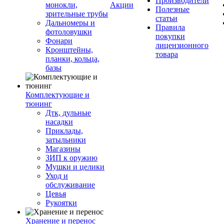
Производители
монокли,
Акции
Полезные
зрительные трубы
статьи
Дальномеры и
Правила
фотоловушки
покупки
Фонари
лицензионного
Кронштейны,
товара
планки, кольца,
базы
Комплектующие и
тюнинг
Дтк, дульные
насадки
Приклады,
затыльники
Магазины
ЗИП к оружию
Мушки и целики
Уход и
обслуживание
Цевья
Рукоятки
Хранение и перенос