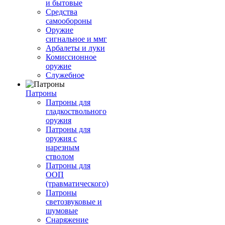
и бытовые
Средства
самообороны
Оружие
сигнальное и ммг
Арбалеты и луки
Комиссионное
оружие
Служебное
Патроны
Патроны для
гладкоствольного
оружия
Патроны для
оружия с
нарезным
стволом
Патроны для
ООП
(травматического)
Патроны
светозвуковые и
шумовые
Снаряжение