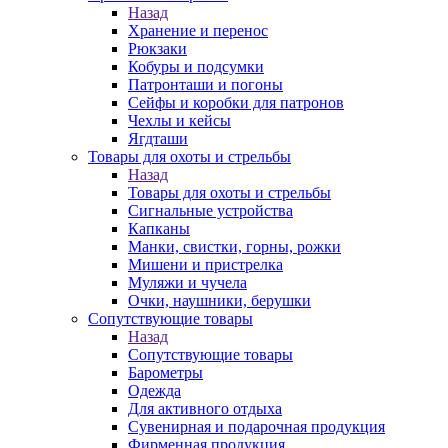
Назад
Хранение и перенос
Рюкзаки
Кобуры и подсумки
Патронташи и погоны
Сейфы и коробки для патронов
Чехлы и кейсы
Ягдташи
Товары для охоты и стрельбы
Назад
Товары для охоты и стрельбы
Сигнальные устройства
Капканы
Манки, свистки, горны, рожки
Мишени и пристрелка
Муляжи и чучела
Очки, наушники, берушки
Сопутствующие товары
Назад
Сопутствующие товары
Барометры
Одежда
Для активного отдыха
Сувенирная и подарочная продукция
Фирменная продукция