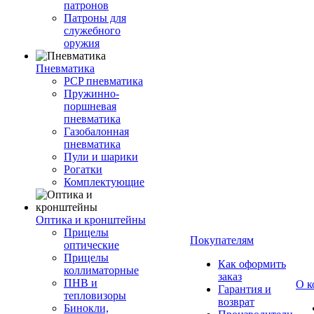
патронов
Патроны для
служебного
оружия
Пневматика
PCP пневматика
Пружинно-
поршневая
пневматика
Газобалонная
пневматика
Пули и шарики
Рогатки
Комплектующие
Оптика и кронштейны
Прицелы
Покупателям
оптические
Прицелы
Как оформить
коллиматорные
заказ
ПНВ и
О к
Гарантия и
тепловизоры
возврат
Бинокли,