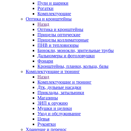
Пули и шарики
Рогатки
Комплектующие
Оптика и кронштейны
Назад
Оптика и кронштейны
Прицелы оптические
Прицелы коллиматорные
ПНВ и тепловизоры
Бинокли, монокли, зрительные трубы
Дальномеры и фотоловушки
Фонари
Кронштейны, планки, кольца, базы
Комплектующие и тюнинг
Назад
Комплектующие и тюнинг
Дтк, дульные насадки
Приклады, затыльники
Магазины
ЗИП к оружию
Мушки и целики
Уход и обслуживание
Цевья
Рукоятки
Хранение и перенос