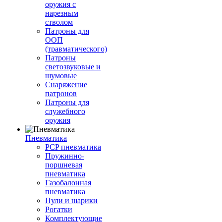
оружия с
нарезным
стволом
Патроны для
ООП
(травматического)
Патроны
светозвуковые и
шумовые
Снаряжение
патронов
Патроны для
служебного
оружия
Пневматика
PCP пневматика
Пружинно-
поршневая
пневматика
Газобалонная
пневматика
Пули и шарики
Рогатки
Комплектующие