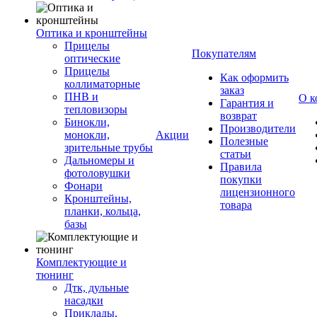
Оптика и кронштейны
Прицелы
Покупателям
оптические
Прицелы
Как оформить
коллиматорные
заказ
ПНВ и
О к
Гарантия и
тепловизоры
возврат
Бинокли,
Производители
монокли,
Акции
Полезные
зрительные трубы
статьи
Дальномеры и
Правила
фотоловушки
покупки
Фонари
лицензионного
Кронштейны,
товара
планки, кольца,
базы
Комплектующие и
тюнинг
Дтк, дульные
насадки
Приклады,