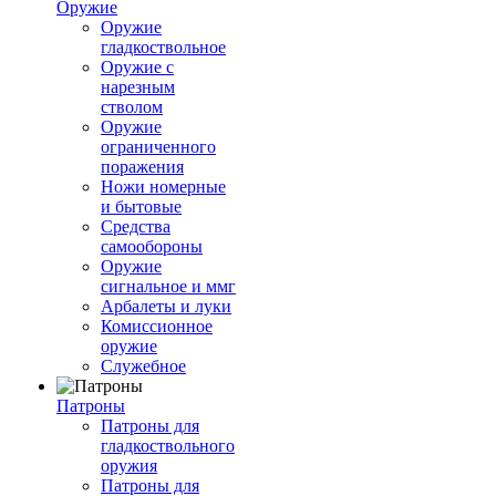
Оружие
Оружие
гладкоствольное
Оружие с
нарезным
стволом
Оружие
ограниченного
поражения
Ножи номерные
и бытовые
Средства
самообороны
Оружие
сигнальное и ммг
Арбалеты и луки
Комиссионное
оружие
Служебное
Патроны
Патроны для
гладкоствольного
оружия
Патроны для