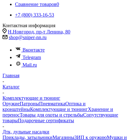
Сравнение товаров
0
+7 (800) 333-16-53
Контактная информация
Н.Новгород, пр-т Ленина, 80
shop@sniper-nn.ru
Вконтакте
Telegram
Mail.ru
Главная
-
Каталог
-
Комплектующие и тюнинг
Оружие
Патроны
Пневматика
Оптика и
кронштейны
Комплектующие и тюнинг
Хранение и
перенос
Товары для охоты и стрельбы
Сопутствующие
товары
Подарочные сертификаты
-
Дтк, дульные насадки
Приклады, затыльники
Магазины
ЗИП к оружию
Мушки и