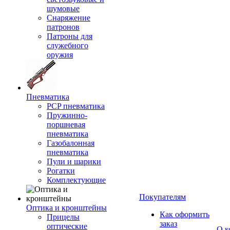
шумовые
Снаряжение
патронов
Патроны для
служебного
оружия
Пневматика
PCP пневматика
Пружинно-
поршневая
пневматика
Газобалонная
пневматика
Пули и шарики
Рогатки
Комплектующие
Покупателям
Оптика и кронштейны
Как оформить
Прицелы
заказ
оптические
О к