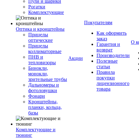
Пули и шарики
Рогатки
Комплектующие
Покупателям
Оптика и кронштейны
Как оформить
Прицелы
заказ
оптические
О к
Гарантия и
Прицелы
возврат
коллиматорные
Производители
ПНВ и
Акции
Полезные
тепловизоры
статьи
Бинокли,
Правила
монокли,
покупки
зрительные трубы
лицензионного
Дальномеры и
товара
фотоловушки
Фонари
Кронштейны,
планки, кольца,
базы
Комплектующие и
тюнинг