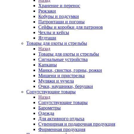
Назад
Хранение и перенос
Рюкзаки
Кобуры и подсумки
Патронташи и погоны
Сейфы и коробки для патронов
Чехлы и кейсы
Ягдташи
Товары для охоты и стрельбы
Назад
Товары для охоты и стрельбы
Сигнальные устройства
Капканы
Манки, свистки, горны, рожки
Мишени и пристрелка
Муляжи и чучела
Очки, наушники, берушки
Сопутствующие товары
Назад
Сопутствующие товары
Барометры
Одежда
Для активного отдыха
Сувенирная и подарочная продукция
Фирменная продукция