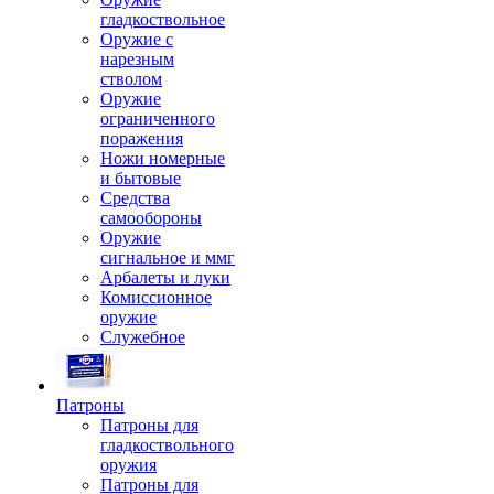
гладкоствольное
Оружие с
нарезным
стволом
Оружие
ограниченного
поражения
Ножи номерные
и бытовые
Средства
самообороны
Оружие
сигнальное и ммг
Арбалеты и луки
Комиссионное
оружие
Служебное
Патроны
Патроны для
гладкоствольного
оружия
Патроны для