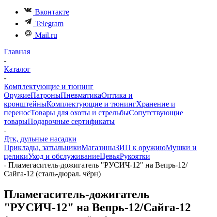
Вконтакте
Telegram
Mail.ru
Главная
-
Каталог
-
Комплектующие и тюнинг
Оружие
Патроны
Пневматика
Оптика и
кронштейны
Комплектующие и тюнинг
Хранение и
перенос
Товары для охоты и стрельбы
Сопутствующие
товары
Подарочные сертификаты
-
Дтк, дульные насадки
Приклады, затыльники
Магазины
ЗИП к оружию
Мушки и
целики
Уход и обслуживание
Цевья
Рукоятки
-
Пламегаситель-дожигатель "РУСИЧ-12" на Вепрь-12/
Сайга-12 (сталь-дюрал. чёрн)
Пламегаситель-дожигатель
"РУСИЧ-12" на Вепрь-12/Сайга-12