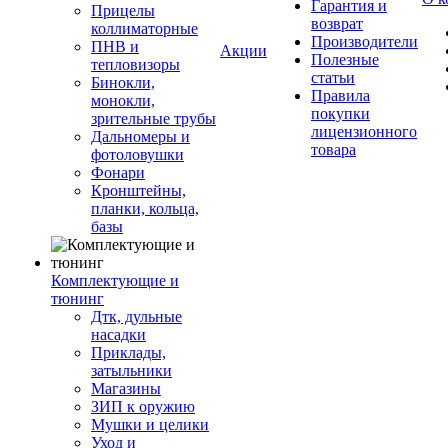
Гарантия и
Прицелы
возврат
коллиматорные
Производители
ПНВ и
Акции
Полезные
тепловизоры
статьи
Бинокли,
Правила
монокли,
покупки
зрительные трубы
лицензионного
Дальномеры и
товара
фотоловушки
Фонари
Кронштейны,
планки, кольца,
базы
Комплектующие и
тюнинг
Дтк, дульные
насадки
Приклады,
затыльники
Магазины
ЗИП к оружию
Мушки и целики
Уход и