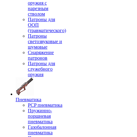
оружия с
нарезным
стволом
Патроны для
ООП
(травматического)
Патроны
светозвуковые и
шумовые
Снаряжение
патронов
Патроны для
служебного
оружия
Пневматика
PCP пневматика
Пружинно-
поршневая
пневматика
Газобалонная
пневматика