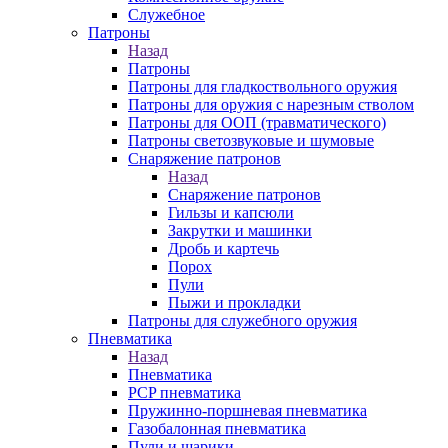
Служебное
Патроны
Назад
Патроны
Патроны для гладкоствольного оружия
Патроны для оружия с нарезным стволом
Патроны для ООП (травматического)
Патроны светозвуковые и шумовые
Снаряжение патронов
Назад
Снаряжение патронов
Гильзы и капсюли
Закрутки и машинки
Дробь и картечь
Порох
Пули
Пыжи и прокладки
Патроны для служебного оружия
Пневматика
Назад
Пневматика
PCP пневматика
Пружинно-поршневая пневматика
Газобалонная пневматика
Пули и шарики