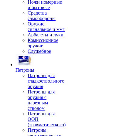
Ножи номерные
и бытовые
Средства
самообороны
Оружие
сигнальное и ммг
Арбалеты и луки
Комиссионное
оружие
Служебное
Патроны
Патроны для
гладкоствольного
оружия
Патроны для
оружия с
нарезным
стволом
Патроны для
ООП
(травматического)
Патроны
светозвуковые и