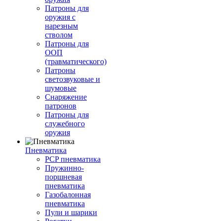
Патроны для
оружия с
нарезным
стволом
Патроны для
ООП
(травматического)
Патроны
светозвуковые и
шумовые
Снаряжение
патронов
Патроны для
служебного
оружия
Пневматика
PCP пневматика
Пружинно-
поршневая
пневматика
Газобалонная
пневматика
Пули и шарики