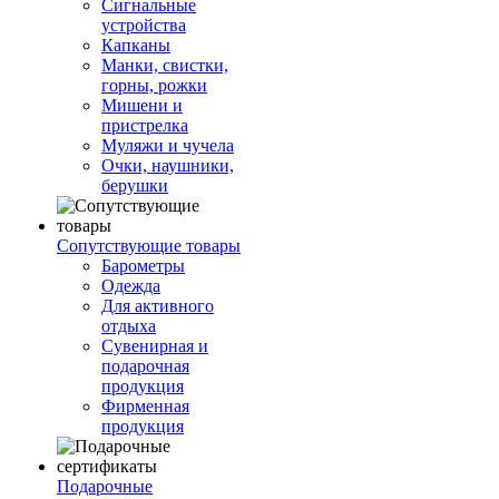
Сигнальные
устройства
Капканы
Манки, свистки,
горны, рожки
Мишени и
пристрелка
Муляжи и чучела
Очки, наушники,
берушки
Сопутствующие товары
Барометры
Одежда
Для активного
отдыха
Сувенирная и
подарочная
продукция
Фирменная
продукция
Подарочные