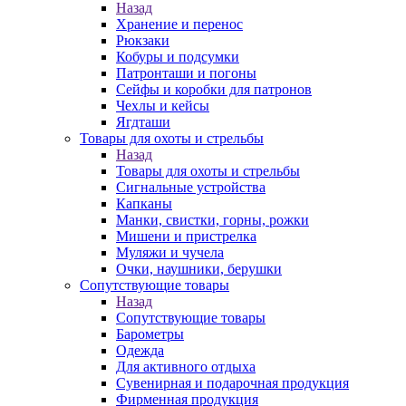
Назад
Хранение и перенос
Рюкзаки
Кобуры и подсумки
Патронташи и погоны
Сейфы и коробки для патронов
Чехлы и кейсы
Ягдташи
Товары для охоты и стрельбы
Назад
Товары для охоты и стрельбы
Сигнальные устройства
Капканы
Манки, свистки, горны, рожки
Мишени и пристрелка
Муляжи и чучела
Очки, наушники, берушки
Сопутствующие товары
Назад
Сопутствующие товары
Барометры
Одежда
Для активного отдыха
Сувенирная и подарочная продукция
Фирменная продукция