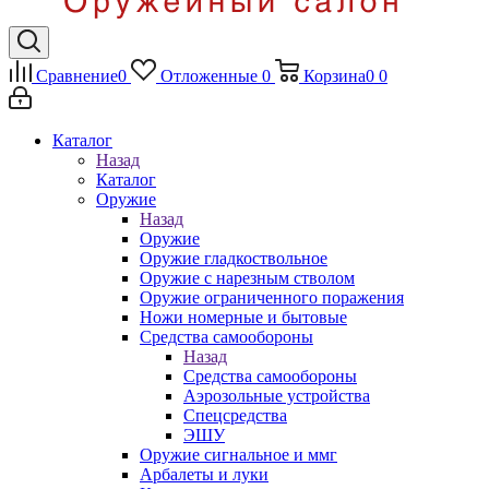
Сравнение
0
Отложенные
0
Корзина
0
0
Каталог
Назад
Каталог
Оружие
Назад
Оружие
Оружие гладкоствольное
Оружие с нарезным стволом
Оружие ограниченного поражения
Ножи номерные и бытовые
Средства самообороны
Назад
Средства самообороны
Аэрозольные устройства
Спецсредства
ЭШУ
Оружие сигнальное и ммг
Арбалеты и луки