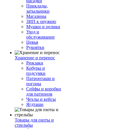
насадки
Приклады,
затыльники
Магазины
ЗИП к оружию
Мушки и целики
Уход и
обслуживание
Цевья
Рукоятки
Хранение и перенос
Рюкзаки
Кобуры и
подсумки
Патронташи и
погоны
Сейфы и коробки
для патронов
Чехлы и кейсы
Ягдташи
Товары для охоты и
стрельбы