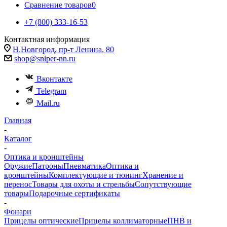
Сравнение товаров
0
+7 (800) 333-16-53
Контактная информация
Н.Новгород, пр-т Ленина, 80
shop@sniper-nn.ru
Вконтакте
Telegram
Mail.ru
Главная
-
Каталог
-
Оптика и кронштейны
Оружие
Патроны
Пневматика
Оптика и
кронштейны
Комплектующие и тюнинг
Хранение и
перенос
Товары для охоты и стрельбы
Сопутствующие
товары
Подарочные сертификаты
-
Фонари
Прицелы оптические
Прицелы коллиматорные
ПНВ и