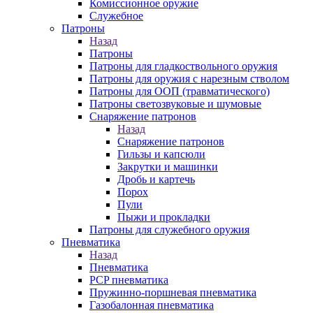
Комиссионное оружие
Служебное
Патроны
Назад
Патроны
Патроны для гладкоствольного оружия
Патроны для оружия с нарезным стволом
Патроны для ООП (травматического)
Патроны светозвуковые и шумовые
Снаряжение патронов
Назад
Снаряжение патронов
Гильзы и капсюли
Закрутки и машинки
Дробь и картечь
Порох
Пули
Пыжи и прокладки
Патроны для служебного оружия
Пневматика
Назад
Пневматика
PCP пневматика
Пружинно-поршневая пневматика
Газобалонная пневматика