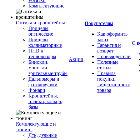
Рогатки
Комплектующие
Оптика и кронштейны
Покупателям
Прицелы
оптические
Как оформить
Прицелы
заказ
О к
коллиматорные
Гарантия и
ПНВ и
возврат
тепловизоры
Производители
Акции
Бинокли,
Полезные
монокли,
статьи
зрительные трубы
Правила
Дальномеры и
покупки
фотоловушки
лицензионного
Фонари
товара
Кронштейны,
планки, кольца,
базы
Комплектующие и
тюнинг
Дтк, дульные