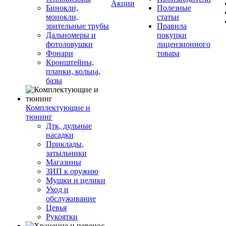
Акции
Бинокли,
Полезные
монокли,
статьи
зрительные трубы
Правила
Дальномеры и
покупки
фотоловушки
лицензионного
Фонари
товара
Кронштейны,
планки, кольца,
базы
Комплектующие и
тюнинг
Дтк, дульные
насадки
Приклады,
затыльники
Магазины
ЗИП к оружию
Мушки и целики
Уход и
обслуживание
Цевья
Рукоятки