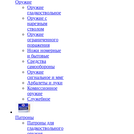
Оружие
Оружие
гладкоствольное
Оружие с
нарезным
стволом
Оружие
ограниченного
поражения
Ножи номерные
и бытовые
Средства
самообороны
Оружие
сигнальное и ммг
Арбалеты и луки
Комиссионное
оружие
Служебное
Патроны
Патроны для
гладкоствольного
оружия