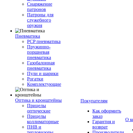
Снаряжение
патронов
Патроны для
служебного
оружия
Пневматика
PCP пневматика
Пружинно-
поршневая
пневматика
Газобалонная
пневматика
Пули и шарики
Рогатки
Комплектующие
Оптика и кронштейны
Покупателям
Прицелы
оптические
Как оформить
Прицелы
заказ
О к
коллиматорные
Гарантия и
ПНВ и
возврат
тепловизоры
Производители