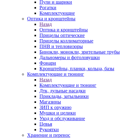
Пули и шарики
Рогатки
Комплектующие
Оптика и кронштейны
Назад
Оптика и кронштейны
Прицелы оптические
Прицелы коллиматорные
ПНВ и тепловизоры
Бинокли, монокли, зрительные трубы
Дальномеры и фотоловушки
Фонари
Кронштейны, планки, кольца, базы
Комплектующие и тюнинг
Назад
Комплектующие и тюнинг
Дтк, дульные насадки
Приклады, затыльники
Магазины
ЗИП к оружию
Мушки и целики
Уход и обслуживание
Цевья
Рукоятки
Хранение и перенос