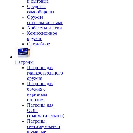
и бытовые
Средства
самообороны
Оружие
сигнальное и ммг
Арбалеты и луки
Комиссионное
оружие
Служебное
Патроны
Патроны для
гладкоствольного
оружия
Патроны для
оружия с
нарезным
стволом
Патроны для
ООП
(травматического)
Патроны
светозвуковые и
шумовые