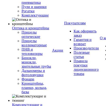
пневматика
Пули и шарики
Рогатки
Комплектующие
Покупателям
Оптика и кронштейны
Как оформить
Прицелы
заказ
оптические
О к
Гарантия и
Прицелы
возврат
коллиматорные
Производители
ПНВ и
Акции
Полезные
тепловизоры
статьи
Бинокли,
Правила
монокли,
покупки
зрительные трубы
лицензионного
Дальномеры и
товара
фотоловушки
Фонари
Кронштейны,
планки, кольца,
базы
Комплектующие и