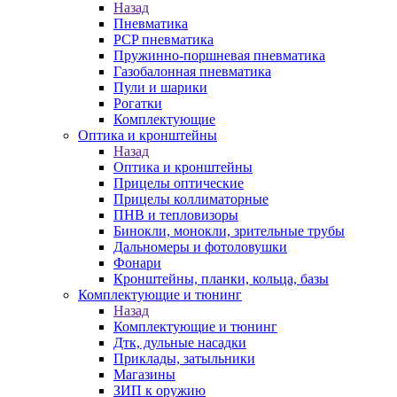
Назад
Пневматика
PCP пневматика
Пружинно-поршневая пневматика
Газобалонная пневматика
Пули и шарики
Рогатки
Комплектующие
Оптика и кронштейны
Назад
Оптика и кронштейны
Прицелы оптические
Прицелы коллиматорные
ПНВ и тепловизоры
Бинокли, монокли, зрительные трубы
Дальномеры и фотоловушки
Фонари
Кронштейны, планки, кольца, базы
Комплектующие и тюнинг
Назад
Комплектующие и тюнинг
Дтк, дульные насадки
Приклады, затыльники
Магазины
ЗИП к оружию