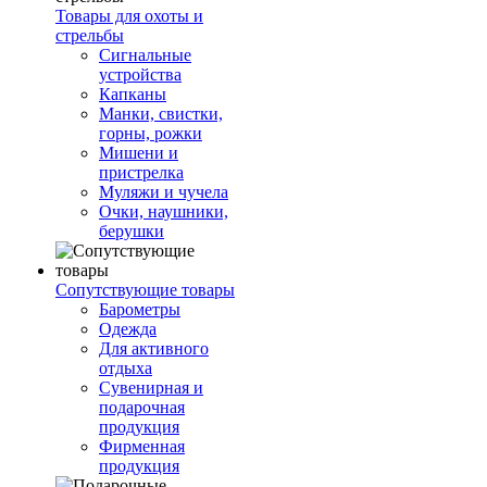
Товары для охоты и
стрельбы
Сигнальные
устройства
Капканы
Манки, свистки,
горны, рожки
Мишени и
пристрелка
Муляжи и чучела
Очки, наушники,
берушки
Сопутствующие товары
Барометры
Одежда
Для активного
отдыха
Сувенирная и
подарочная
продукция
Фирменная
продукция