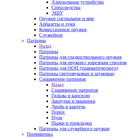
Аэрозольные устройства
Спецсредства
ЭШУ
Оружие сигнальное и ммг
Арбалеты и луки
Комиссионное оружие
Служебное
Патроны
Назад
Патроны
Патроны для гладкоствольного оружия
Патроны для оружия с нарезным стволом
Патроны для ООП (травматического)
Патроны светозвуковые и шумовые
Снаряжение патронов
Назад
Снаряжение патронов
Гильзы и капсюли
Закрутки и машинки
Дробь и картечь
Порох
Пули
Пыжи и прокладки
Патроны для служебного оружия
Пневматика