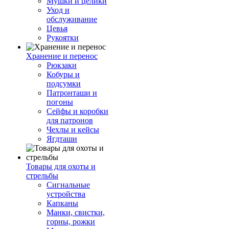
Мушки и целики
Уход и
обслуживание
Цевья
Рукоятки
Хранение и перенос
Рюкзаки
Кобуры и
подсумки
Патронташи и
погоны
Сейфы и коробки
для патронов
Чехлы и кейсы
Ягдташи
Товары для охоты и
стрельбы
Сигнальные
устройства
Капканы
Манки, свистки,
горны, рожки