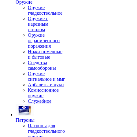
Оружие
Оружие
гладкоствольное
Оружие с
нарезным
стволом
Оружие
ограниченного
поражения
Ножи номерные
и бытовые
Средства
самообороны
Оружие
сигнальное и ммг
Арбалеты и луки
Комиссионное
оружие
Служебное
Патроны
Патроны для
гладкоствольного
оружия