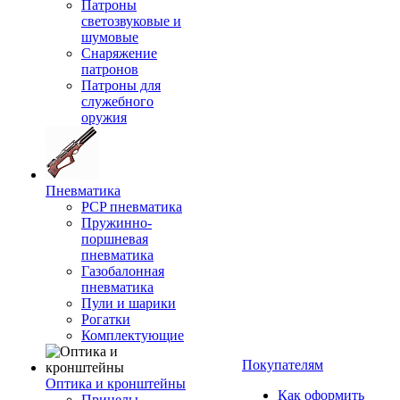
Патроны
светозвуковые и
шумовые
Снаряжение
патронов
Патроны для
служебного
оружия
Пневматика
PCP пневматика
Пружинно-
поршневая
пневматика
Газобалонная
пневматика
Пули и шарики
Рогатки
Комплектующие
Покупателям
Оптика и кронштейны
Как оформить
Прицелы