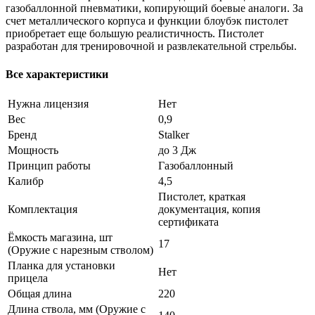
газобаллонной пневматики, копирующий боевые аналоги. За
счет металлического корпуса и функции блоубэк пистолет
приобретает еще большую реалистичность. Пистолет
разработан для тренировочной и развлекательной стрельбы.
Все характеристики
Нужна лицензия
Нет
Вес
0,9
Бренд
Stalker
Мощность
до 3 Дж
Принцип работы
Газобаллонный
Калибр
4,5
Пистолет, краткая
Комплектация
документация, копия
сертификата
Ёмкость магазина, шт
17
(Оружие с нарезным стволом)
Планка для установки
Нет
прицела
Общая длина
220
Длина ствола, мм (Оружие с