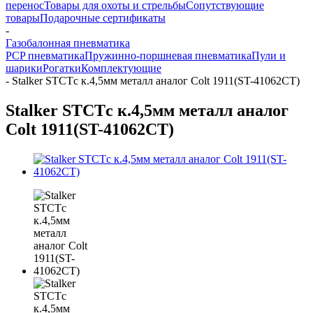
перенос
Товары для охоты и стрельбы
Сопутствующие
товары
Подарочные сертификаты
-
Газобалонная пневматика
PCP пневматика
Пружинно-поршневая пневматика
Пули и
шарики
Рогатки
Комплектующие
-
Stalker STCTс к.4,5мм металл аналог Colt 1911(ST-41062CT)
Stalker STCTс к.4,5мм металл аналог
Colt 1911(ST-41062CT)