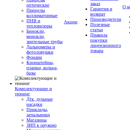
заказ
оптические
О к
Гарантия и
Прицелы
возврат
коллиматорные
Производители
ПНВ и
Акции
Полезные
тепловизоры
статьи
Бинокли,
Правила
монокли,
покупки
зрительные трубы
лицензионного
Дальномеры и
товара
фотоловушки
Фонари
Кронштейны,
планки, кольца,
базы
Комплектующие и
тюнинг
Дтк, дульные
насадки
Приклады,
затыльники
Магазины
ЗИП к оружию