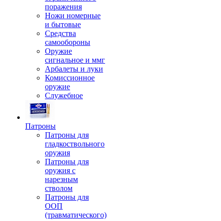
поражения
Ножи номерные
и бытовые
Средства
самообороны
Оружие
сигнальное и ммг
Арбалеты и луки
Комиссионное
оружие
Служебное
Патроны
Патроны для
гладкоствольного
оружия
Патроны для
оружия с
нарезным
стволом
Патроны для
ООП
(травматического)