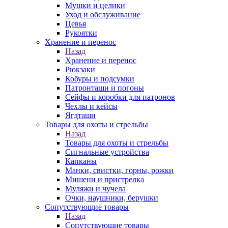
Мушки и целики
Уход и обслуживание
Цевья
Рукоятки
Хранение и перенос
Назад
Хранение и перенос
Рюкзаки
Кобуры и подсумки
Патронташи и погоны
Сейфы и коробки для патронов
Чехлы и кейсы
Ягдташи
Товары для охоты и стрельбы
Назад
Товары для охоты и стрельбы
Сигнальные устройства
Капканы
Манки, свистки, горны, рожки
Мишени и пристрелка
Муляжи и чучела
Очки, наушники, берушки
Сопутствующие товары
Назад
Сопутствующие товары