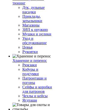
тюнинг
Дтк, дульные
насадки
Приклады,
затыльники
Магазины
ЗИП к оружию
Мушки и целики
Уход и
обслуживание
Цевья
Рукоятки
Хранение и перенос
Рюкзаки
Кобуры и
подсумки
Патронташи и
погоны
Сейфы и коробки
для патронов
Чехлы и кейсы
Ягдташи