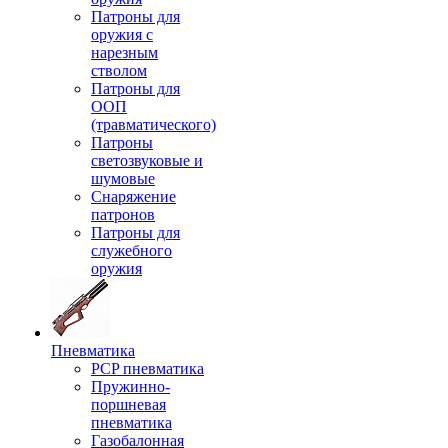
Патроны для
оружия с
нарезным
стволом
Патроны для
ООП
(травматического)
Патроны
светозвуковые и
шумовые
Снаряжение
патронов
Патроны для
служебного
оружия
Пневматика
PCP пневматика
Пружинно-
поршневая
пневматика
Газобалонная