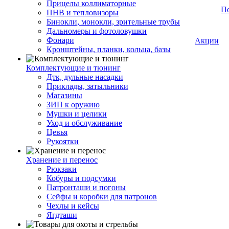
Прицелы коллиматорные
П
ПНВ и тепловизоры
Бинокли, монокли, зрительные трубы
Дальномеры и фотоловушки
Фонари
Акции
Кронштейны, планки, кольца, базы
Комплектующие и тюнинг
Дтк, дульные насадки
Приклады, затыльники
Магазины
ЗИП к оружию
Мушки и целики
Уход и обслуживание
Цевья
Рукоятки
Хранение и перенос
Рюкзаки
Кобуры и подсумки
Патронташи и погоны
Сейфы и коробки для патронов
Чехлы и кейсы
Ягдташи