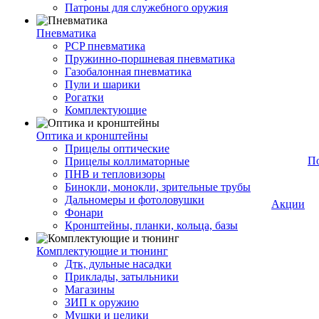
Патроны для служебного оружия
Пневматика
PCP пневматика
Пружинно-поршневая пневматика
Газобалонная пневматика
Пули и шарики
Рогатки
Комплектующие
Оптика и кронштейны
Прицелы оптические
П
Прицелы коллиматорные
ПНВ и тепловизоры
Бинокли, монокли, зрительные трубы
Дальномеры и фотоловушки
Акции
Фонари
Кронштейны, планки, кольца, базы
Комплектующие и тюнинг
Дтк, дульные насадки
Приклады, затыльники
Магазины
ЗИП к оружию
Мушки и целики