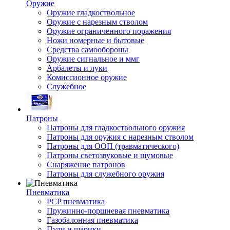
Оружие
Оружие гладкоствольное
Оружие с нарезным стволом
Оружие ограниченного поражения
Ножи номерные и бытовые
Средства самообороны
Оружие сигнальное и ммг
Арбалеты и луки
Комиссионное оружие
Служебное
Патроны
Патроны для гладкоствольного оружия
Патроны для оружия с нарезным стволом
Патроны для ООП (травматического)
Патроны светозвуковые и шумовые
Снаряжение патронов
Патроны для служебного оружия
Пневматика
PCP пневматика
Пружинно-поршневая пневматика
Газобалонная пневматика
Пули и шарики