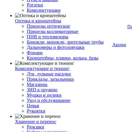
Рогатки
Комплектующие
Оптика и кронштейны
Прицелы оптические
П
Прицелы коллиматорные
ПНВ и тепловизоры
Бинокли, монокли, зрительные трубы
Акции
Дальномеры и фотоловушки
Фонари
Кронштейны, планки, кольца, базы
Комплектующие и тюнинг
Дтк, дульные насадки
Приклады, затыльники
Магазины
ЗИП к оружию
Мушки и целики
Уход и обслуживание
Цевья
Рукоятки
Хранение и перенос
Рюкзаки