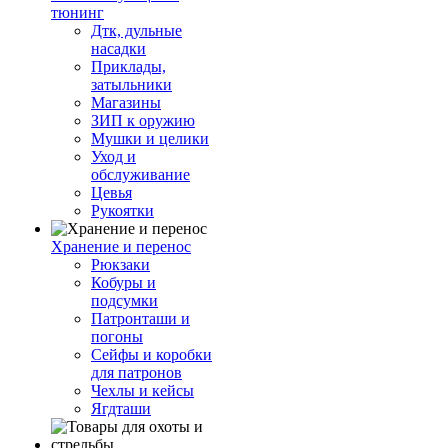
тюнинг
Дтк, дульные
насадки
Приклады,
затыльники
Магазины
ЗИП к оружию
Мушки и целики
Уход и
обслуживание
Цевья
Рукоятки
Хранение и перенос
Рюкзаки
Кобуры и
подсумки
Патронташи и
погоны
Сейфы и коробки
для патронов
Чехлы и кейсы
Ягдташи