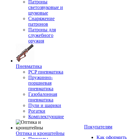
Патроны
светозвуковые и
шумовые
Снаряжение
патронов
Патроны для
служебного
оружия
Пневматика
PCP пневматика
Пружинно-
поршневая
пневматика
Газобалонная
пневматика
Пули и шарики
Рогатки
Комплектующие
Покупателям
Оптика и кронштейны
Как оформить
Прицелы