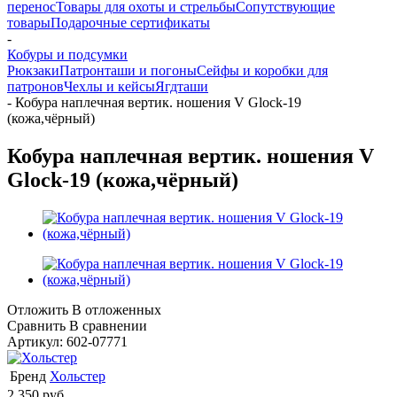
перенос
Товары для охоты и стрельбы
Сопутствующие
товары
Подарочные сертификаты
-
Кобуры и подсумки
Рюкзаки
Патронташи и погоны
Сейфы и коробки для
патронов
Чехлы и кейсы
Ягдташи
-
Кобура наплечная вертик. ношения V Glock-19
(кожа,чёрный)
Кобура наплечная вертик. ношения V
Glock-19 (кожа,чёрный)
Отложить
В отложенных
Сравнить
В сравнении
Артикул:
602-07771
Бренд
Хольстер
2 350
руб.