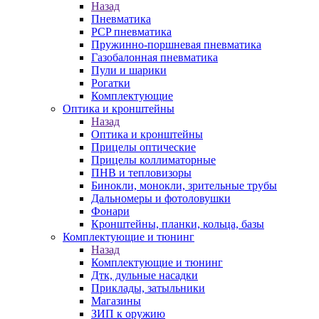
Назад
Пневматика
PCP пневматика
Пружинно-поршневая пневматика
Газобалонная пневматика
Пули и шарики
Рогатки
Комплектующие
Оптика и кронштейны
Назад
Оптика и кронштейны
Прицелы оптические
Прицелы коллиматорные
ПНВ и тепловизоры
Бинокли, монокли, зрительные трубы
Дальномеры и фотоловушки
Фонари
Кронштейны, планки, кольца, базы
Комплектующие и тюнинг
Назад
Комплектующие и тюнинг
Дтк, дульные насадки
Приклады, затыльники
Магазины
ЗИП к оружию