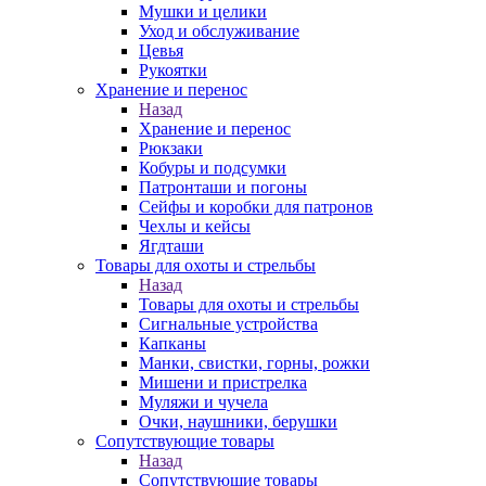
Мушки и целики
Уход и обслуживание
Цевья
Рукоятки
Хранение и перенос
Назад
Хранение и перенос
Рюкзаки
Кобуры и подсумки
Патронташи и погоны
Сейфы и коробки для патронов
Чехлы и кейсы
Ягдташи
Товары для охоты и стрельбы
Назад
Товары для охоты и стрельбы
Сигнальные устройства
Капканы
Манки, свистки, горны, рожки
Мишени и пристрелка
Муляжи и чучела
Очки, наушники, берушки
Сопутствующие товары
Назад
Сопутствующие товары