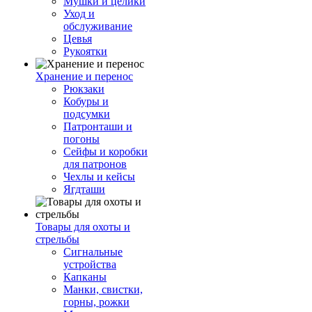
Мушки и целики
Уход и
обслуживание
Цевья
Рукоятки
Хранение и перенос
Рюкзаки
Кобуры и
подсумки
Патронташи и
погоны
Сейфы и коробки
для патронов
Чехлы и кейсы
Ягдташи
Товары для охоты и
стрельбы
Сигнальные
устройства
Капканы
Манки, свистки,
горны, рожки