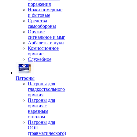
поражения
Ножи номерные
и бытовые
Средства
самообороны
Оружие
сигнальное и ммг
Арбалеты и луки
Комиссионное
оружие
Служебное
Патроны
Патроны для
гладкоствольного
оружия
Патроны для
оружия с
нарезным
стволом
Патроны для
ООП
(травматического)