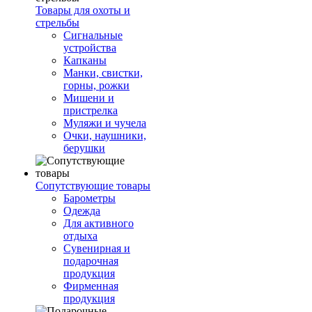
Товары для охоты и
стрельбы
Сигнальные
устройства
Капканы
Манки, свистки,
горны, рожки
Мишени и
пристрелка
Муляжи и чучела
Очки, наушники,
берушки
Сопутствующие товары
Барометры
Одежда
Для активного
отдыха
Сувенирная и
подарочная
продукция
Фирменная
продукция