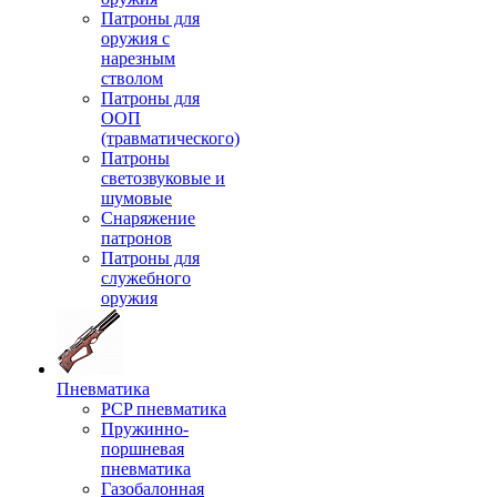
Патроны для
оружия с
нарезным
стволом
Патроны для
ООП
(травматического)
Патроны
светозвуковые и
шумовые
Снаряжение
патронов
Патроны для
служебного
оружия
Пневматика
PCP пневматика
Пружинно-
поршневая
пневматика
Газобалонная