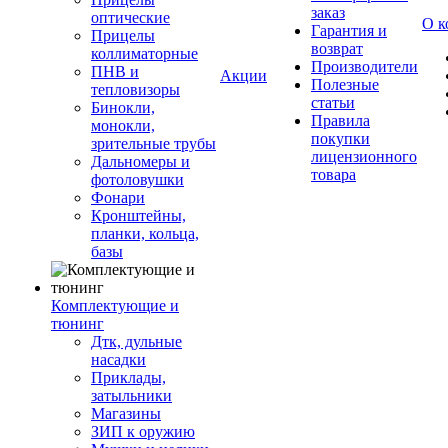
заказ
оптические
О к
Гарантия и
Прицелы
возврат
коллиматорные
Производители
ПНВ и
Акции
Полезные
тепловизоры
статьи
Бинокли,
Правила
монокли,
покупки
зрительные трубы
лицензионного
Дальномеры и
товара
фотоловушки
Фонари
Кронштейны,
планки, кольца,
базы
Комплектующие и
тюнинг
Дтк, дульные
насадки
Приклады,
затыльники
Магазины
ЗИП к оружию