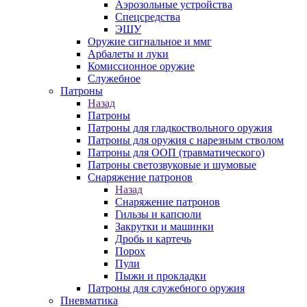
Аэрозольные устройства
Спецсредства
ЭШУ
Оружие сигнальное и ммг
Арбалеты и луки
Комиссионное оружие
Служебное
Патроны
Назад
Патроны
Патроны для гладкоствольного оружия
Патроны для оружия с нарезным стволом
Патроны для ООП (травматического)
Патроны светозвуковые и шумовые
Снаряжение патронов
Назад
Снаряжение патронов
Гильзы и капсюли
Закрутки и машинки
Дробь и картечь
Порох
Пули
Пыжи и прокладки
Патроны для служебного оружия
Пневматика