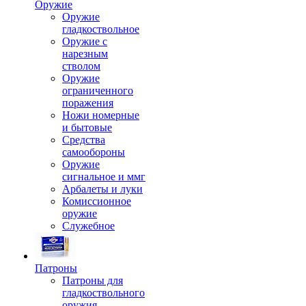
Оружие
Оружие
гладкоствольное
Оружие с
нарезным
стволом
Оружие
ограниченного
поражения
Ножи номерные
и бытовые
Средства
самообороны
Оружие
сигнальное и ммг
Арбалеты и луки
Комиссионное
оружие
Служебное
Патроны
Патроны для
гладкоствольного
оружия