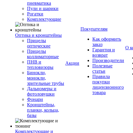
пневматика
Пули и шарики
Рогатки
Комплектующие
Покупателям
Оптика и кронштейны
Как оформить
Прицелы
заказ
оптические
О к
Гарантия и
Прицелы
возврат
коллиматорные
Производители
ПНВ и
Акции
Полезные
тепловизоры
статьи
Бинокли,
Правила
монокли,
покупки
зрительные трубы
лицензионного
Дальномеры и
товара
фотоловушки
Фонари
Кронштейны,
планки, кольца,
базы
Комплектующие и