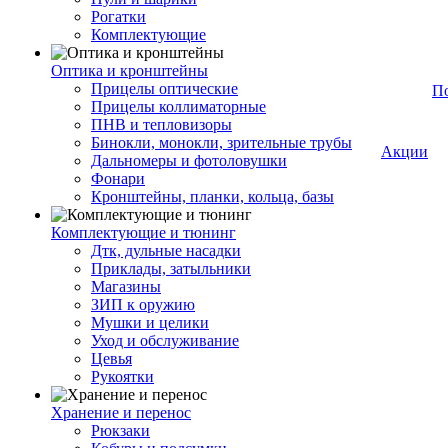
Рогатки
Комплектующие
Оптика и кронштейны
Прицелы оптические
П
Прицелы коллиматорные
ПНВ и тепловизоры
Бинокли, монокли, зрительные трубы
Акции
Дальномеры и фотоловушки
Фонари
Кронштейны, планки, кольца, базы
Комплектующие и тюнинг
Дтк, дульные насадки
Приклады, затыльники
Магазины
ЗИП к оружию
Мушки и целики
Уход и обслуживание
Цевья
Рукоятки
Хранение и перенос
Рюкзаки