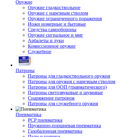
Оружие
Оружие гладкоствольное
Оружие с нарезным стволом
Оружие ограниченного поражения
Ножи номерные и бытовые
Средства самообороны
Оружие сигнальное и ммг
Арбалеты и луки
Комиссионное оружие
Служебное
Патроны
Патроны для гладкоствольного оружия
Патроны для оружия с нарезным стволом
Патроны для ООП (травматического)
Патроны светозвуковые и шумовые
Снаряжение патронов
Патроны для служебного оружия
Пневматика
PCP пневматика
Пружинно-поршневая пневматика
Газобалонная пневматика
Пули и шарики