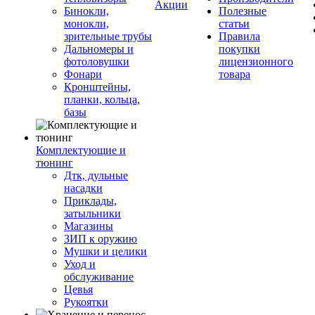
Акции
Бинокли,
Полезные
монокли,
статьи
зрительные трубы
Правила
Дальномеры и
покупки
фотоловушки
лицензионного
Фонари
товара
Кронштейны,
планки, кольца,
базы
Комплектующие и
тюнинг
Дтк, дульные
насадки
Приклады,
затыльники
Магазины
ЗИП к оружию
Мушки и целики
Уход и
обслуживание
Цевья
Рукоятки