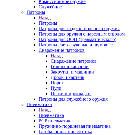
Комиссионное оружие
Служебное
Патроны
Назад
Патроны
Патроны для гладкоствольного оружия
Патроны для оружия с нарезным стволом
Патроны для ООП (травматического)
Патроны светозвуковые и шумовые
Снаряжение патронов
Назад
Снаряжение патронов
Гильзы и капсюли
Закрутки и машинки
Дробь и картечь
Порох
Пули
Пыжи и прокладки
Патроны для служебного оружия
Пневматика
Назад
Пневматика
PCP пневматика
Пружинно-поршневая пневматика
Газобалонная пневматика