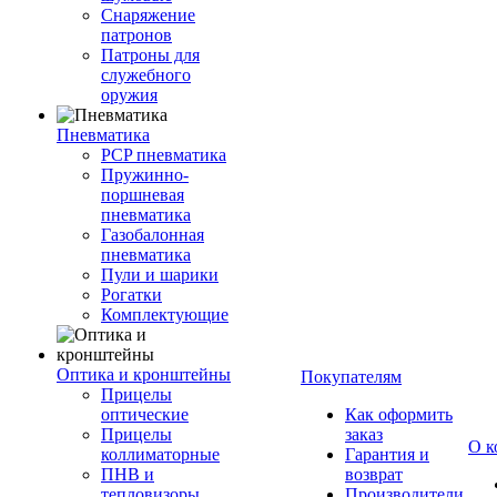
Снаряжение
патронов
Патроны для
служебного
оружия
Пневматика
PCP пневматика
Пружинно-
поршневая
пневматика
Газобалонная
пневматика
Пули и шарики
Рогатки
Комплектующие
Оптика и кронштейны
Покупателям
Прицелы
оптические
Как оформить
Прицелы
заказ
О к
коллиматорные
Гарантия и
ПНВ и
возврат
тепловизоры
Производители