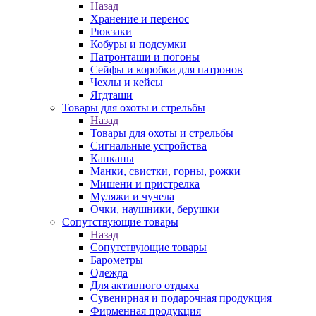
Назад
Хранение и перенос
Рюкзаки
Кобуры и подсумки
Патронташи и погоны
Сейфы и коробки для патронов
Чехлы и кейсы
Ягдташи
Товары для охоты и стрельбы
Назад
Товары для охоты и стрельбы
Сигнальные устройства
Капканы
Манки, свистки, горны, рожки
Мишени и пристрелка
Муляжи и чучела
Очки, наушники, берушки
Сопутствующие товары
Назад
Сопутствующие товары
Барометры
Одежда
Для активного отдыха
Сувенирная и подарочная продукция
Фирменная продукция