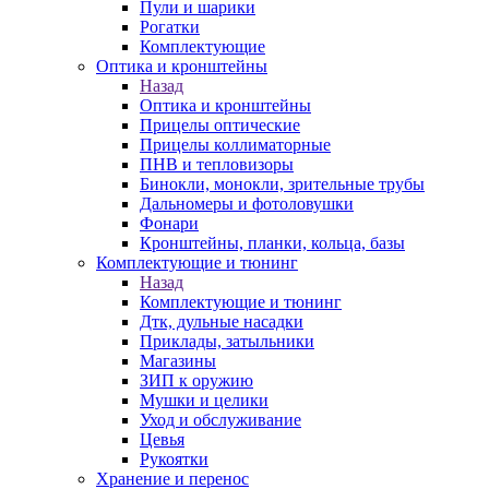
Пули и шарики
Рогатки
Комплектующие
Оптика и кронштейны
Назад
Оптика и кронштейны
Прицелы оптические
Прицелы коллиматорные
ПНВ и тепловизоры
Бинокли, монокли, зрительные трубы
Дальномеры и фотоловушки
Фонари
Кронштейны, планки, кольца, базы
Комплектующие и тюнинг
Назад
Комплектующие и тюнинг
Дтк, дульные насадки
Приклады, затыльники
Магазины
ЗИП к оружию
Мушки и целики
Уход и обслуживание
Цевья
Рукоятки
Хранение и перенос