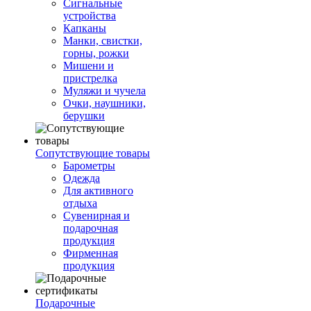
Сигнальные
устройства
Капканы
Манки, свистки,
горны, рожки
Мишени и
пристрелка
Муляжи и чучела
Очки, наушники,
берушки
Сопутствующие товары
Барометры
Одежда
Для активного
отдыха
Сувенирная и
подарочная
продукция
Фирменная
продукция
Подарочные