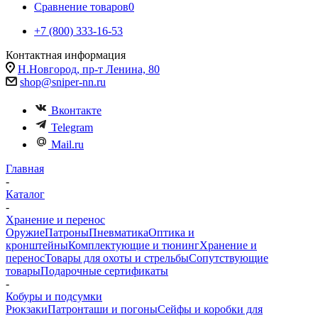
Сравнение товаров
0
+7 (800) 333-16-53
Контактная информация
Н.Новгород, пр-т Ленина, 80
shop@sniper-nn.ru
Вконтакте
Telegram
Mail.ru
Главная
-
Каталог
-
Хранение и перенос
Оружие
Патроны
Пневматика
Оптика и
кронштейны
Комплектующие и тюнинг
Хранение и
перенос
Товары для охоты и стрельбы
Сопутствующие
товары
Подарочные сертификаты
-
Кобуры и подсумки
Рюкзаки
Патронташи и погоны
Сейфы и коробки для