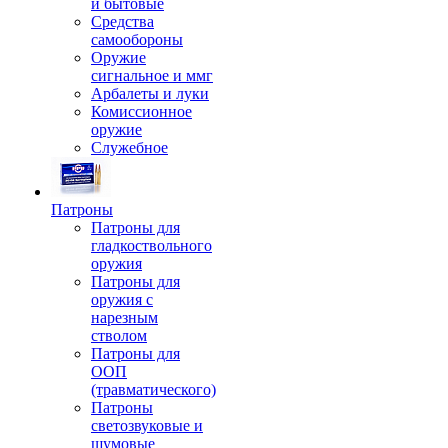
и бытовые
Средства
самообороны
Оружие
сигнальное и ммг
Арбалеты и луки
Комиссионное
оружие
Служебное
Патроны
Патроны для
гладкоствольного
оружия
Патроны для
оружия с
нарезным
стволом
Патроны для
ООП
(травматического)
Патроны
светозвуковые и
шумовые