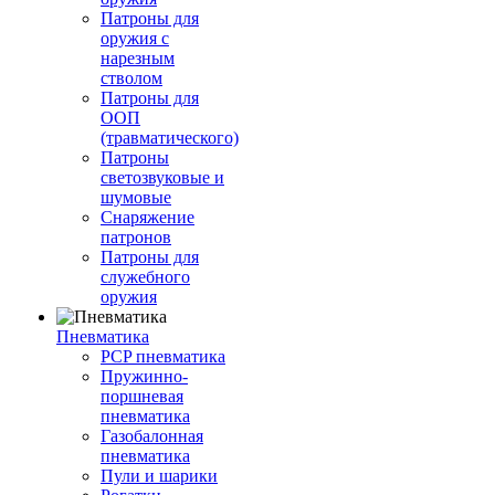
Патроны для
оружия с
нарезным
стволом
Патроны для
ООП
(травматического)
Патроны
светозвуковые и
шумовые
Снаряжение
патронов
Патроны для
служебного
оружия
Пневматика
PCP пневматика
Пружинно-
поршневая
пневматика
Газобалонная
пневматика
Пули и шарики