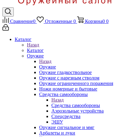
Сравнение
0
Отложенные
0
Корзина
0
0
Каталог
Назад
Каталог
Оружие
Назад
Оружие
Оружие гладкоствольное
Оружие с нарезным стволом
Оружие ограниченного поражения
Ножи номерные и бытовые
Средства самообороны
Назад
Средства самообороны
Аэрозольные устройства
Спецсредства
ЭШУ
Оружие сигнальное и ммг
Арбалеты и луки