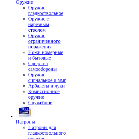
Оружие
Оружие
гладкоствольное
Оружие с
нарезным
стволом
Оружие
ограниченного
поражения
Ножи номерные
и бытовые
Средства
самообороны
Оружие
сигнальное и ммг
Арбалеты и луки
Комиссионное
оружие
Служебное
Патроны
Патроны для
гладкоствольного
оружия