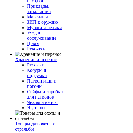
насадки
Приклады,
затыльники
Магазины
ЗИП к оружию
Мушки и целики
Уход и
обслуживание
Цевья
Рукоятки
Хранение и перенос
Рюкзаки
Кобуры и
подсумки
Патронташи и
погоны
Сейфы и коробки
для патронов
Чехлы и кейсы
Ягдташи
Товары для охоты и
стрельбы