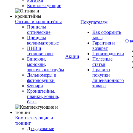
Рогатки
Комплектующие
Оптика и кронштейны
Покупателям
Прицелы
оптические
Как оформить
Прицелы
заказ
О к
коллиматорные
Гарантия и
ПНВ и
возврат
тепловизоры
Производители
Акции
Бинокли,
Полезные
монокли,
статьи
зрительные трубы
Правила
Дальномеры и
покупки
фотоловушки
лицензионного
Фонари
товара
Кронштейны,
планки, кольца,
базы
Комплектующие и
тюнинг
Дтк, дульные