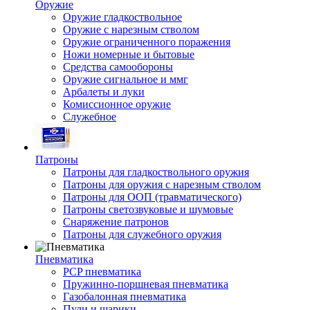
Оружие
Оружие гладкоствольное
Оружие с нарезным стволом
Оружие ограниченного поражения
Ножи номерные и бытовые
Средства самообороны
Оружие сигнальное и ммг
Арбалеты и луки
Комиссионное оружие
Служебное
Патроны
Патроны для гладкоствольного оружия
Патроны для оружия с нарезным стволом
Патроны для ООП (травматического)
Патроны светозвуковые и шумовые
Снаряжение патронов
Патроны для служебного оружия
Пневматика
PCP пневматика
Пружинно-поршневая пневматика
Газобалонная пневматика
Пули и шарики