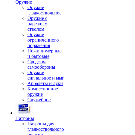
Оружие
Оружие
гладкоствольное
Оружие с
нарезным
стволом
Оружие
ограниченного
поражения
Ножи номерные
и бытовые
Средства
самообороны
Оружие
сигнальное и ммг
Арбалеты и луки
Комиссионное
оружие
Служебное
Патроны
Патроны для
гладкоствольного
оружия