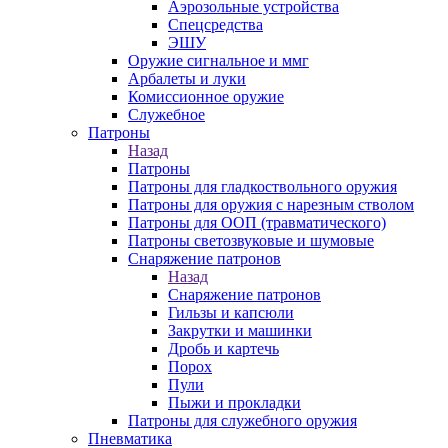
Аэрозольные устройства
Спецсредства
ЭШУ
Оружие сигнальное и ммг
Арбалеты и луки
Комиссионное оружие
Служебное
Патроны
Назад
Патроны
Патроны для гладкоствольного оружия
Патроны для оружия с нарезным стволом
Патроны для ООП (травматического)
Патроны светозвуковые и шумовые
Снаряжение патронов
Назад
Снаряжение патронов
Гильзы и капсюли
Закрутки и машинки
Дробь и картечь
Порох
Пули
Пыжи и прокладки
Патроны для служебного оружия
Пневматика