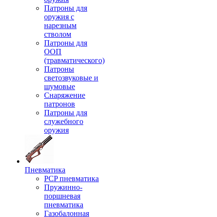
Патроны для
оружия с
нарезным
стволом
Патроны для
ООП
(травматического)
Патроны
светозвуковые и
шумовые
Снаряжение
патронов
Патроны для
служебного
оружия
Пневматика
PCP пневматика
Пружинно-
поршневая
пневматика
Газобалонная