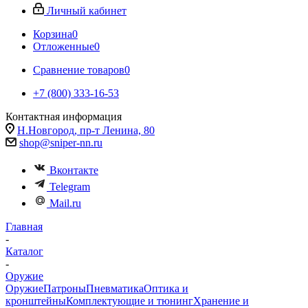
Личный кабинет
Корзина
0
Отложенные
0
Сравнение товаров
0
+7 (800) 333-16-53
Контактная информация
Н.Новгород, пр-т Ленина, 80
shop@sniper-nn.ru
Вконтакте
Telegram
Mail.ru
Главная
-
Каталог
-
Оружие
Оружие
Патроны
Пневматика
Оптика и
кронштейны
Комплектующие и тюнинг
Хранение и