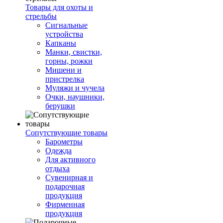
Товары для охоты и
стрельбы
Сигнальные
устройства
Капканы
Манки, свистки,
горны, рожки
Мишени и
пристрелка
Муляжи и чучела
Очки, наушники,
берушки
Сопутствующие товары
Барометры
Одежда
Для активного
отдыха
Сувенирная и
подарочная
продукция
Фирменная
продукция