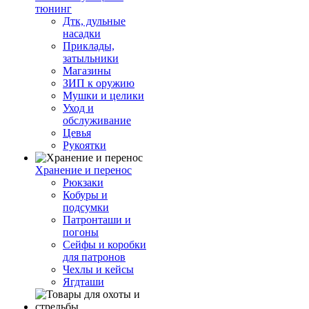
тюнинг
Дтк, дульные
насадки
Приклады,
затыльники
Магазины
ЗИП к оружию
Мушки и целики
Уход и
обслуживание
Цевья
Рукоятки
Хранение и перенос
Рюкзаки
Кобуры и
подсумки
Патронташи и
погоны
Сейфы и коробки
для патронов
Чехлы и кейсы
Ягдташи