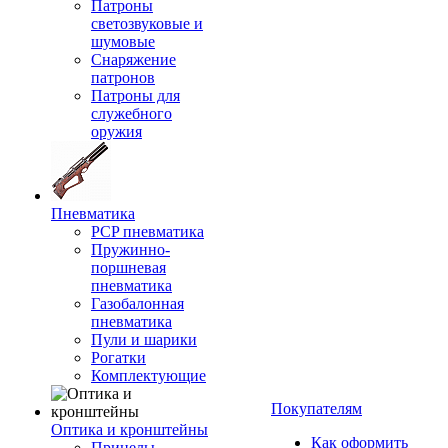
Патроны
светозвуковые и
шумовые
Снаряжение
патронов
Патроны для
служебного
оружия
Пневматика
PCP пневматика
Пружинно-
поршневая
пневматика
Газобалонная
пневматика
Пули и шарики
Рогатки
Комплектующие
Покупателям
Оптика и кронштейны
Как оформить
Прицелы