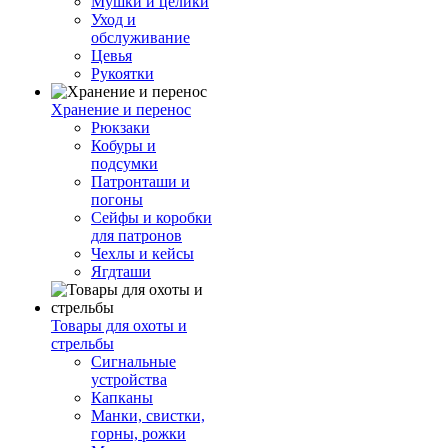
Мушки и целики
Уход и
обслуживание
Цевья
Рукоятки
Хранение и перенос
Рюкзаки
Кобуры и
подсумки
Патронташи и
погоны
Сейфы и коробки
для патронов
Чехлы и кейсы
Ягдташи
Товары для охоты и
стрельбы
Сигнальные
устройства
Капканы
Манки, свистки,
горны, рожки