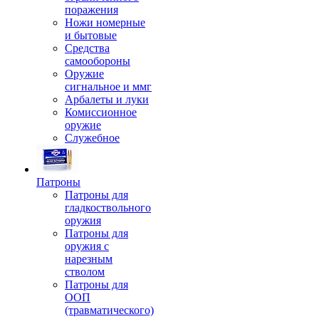
поражения
Ножи номерные
и бытовые
Средства
самообороны
Оружие
сигнальное и ммг
Арбалеты и луки
Комиссионное
оружие
Служебное
Патроны
Патроны для
гладкоствольного
оружия
Патроны для
оружия с
нарезным
стволом
Патроны для
ООП
(травматического)