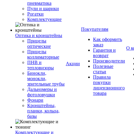
пневматика
Пули и шарики
Рогатки
Комплектующие
Покупателям
Оптика и кронштейны
Как оформить
Прицелы
заказ
оптические
О к
Гарантия и
Прицелы
возврат
коллиматорные
Производители
ПНВ и
Акции
Полезные
тепловизоры
статьи
Бинокли,
Правила
монокли,
покупки
зрительные трубы
лицензионного
Дальномеры и
товара
фотоловушки
Фонари
Кронштейны,
планки, кольца,
базы
Комплектующие и