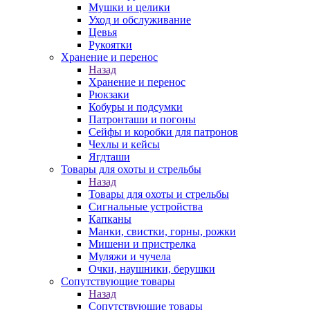
Мушки и целики
Уход и обслуживание
Цевья
Рукоятки
Хранение и перенос
Назад
Хранение и перенос
Рюкзаки
Кобуры и подсумки
Патронташи и погоны
Сейфы и коробки для патронов
Чехлы и кейсы
Ягдташи
Товары для охоты и стрельбы
Назад
Товары для охоты и стрельбы
Сигнальные устройства
Капканы
Манки, свистки, горны, рожки
Мишени и пристрелка
Муляжи и чучела
Очки, наушники, берушки
Сопутствующие товары
Назад
Сопутствующие товары