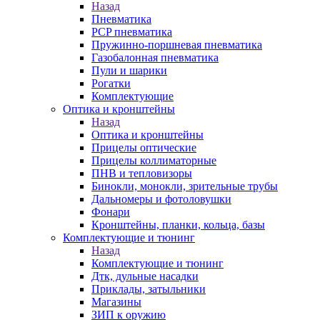
Назад
Пневматика
PCP пневматика
Пружинно-поршневая пневматика
Газобалонная пневматика
Пули и шарики
Рогатки
Комплектующие
Оптика и кронштейны
Назад
Оптика и кронштейны
Прицелы оптические
Прицелы коллиматорные
ПНВ и тепловизоры
Бинокли, монокли, зрительные трубы
Дальномеры и фотоловушки
Фонари
Кронштейны, планки, кольца, базы
Комплектующие и тюнинг
Назад
Комплектующие и тюнинг
Дтк, дульные насадки
Приклады, затыльники
Магазины
ЗИП к оружию