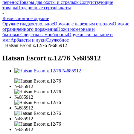
перенос
Товары для охоты и стрельбы
Сопутствующие
товары
Подарочные сертификаты
-
Комиссионное оружие
Оружие гладкоствольное
Оружие с нарезным стволом
Оружие
ограниченного поражения
Ножи номерные и
бытовые
Средства самообороны
Оружие сигнальное и
ммг
Арбалеты и луки
Служебное
-
Hatsan Escort к.12/76 №685912
Hatsan Escort к.12/76 №685912