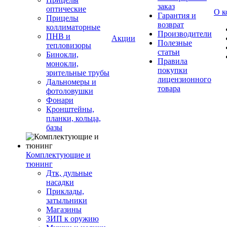
заказ
оптические
О к
Гарантия и
Прицелы
возврат
коллиматорные
Производители
ПНВ и
Акции
Полезные
тепловизоры
статьи
Бинокли,
Правила
монокли,
покупки
зрительные трубы
лицензионного
Дальномеры и
товара
фотоловушки
Фонари
Кронштейны,
планки, кольца,
базы
Комплектующие и
тюнинг
Дтк, дульные
насадки
Приклады,
затыльники
Магазины
ЗИП к оружию