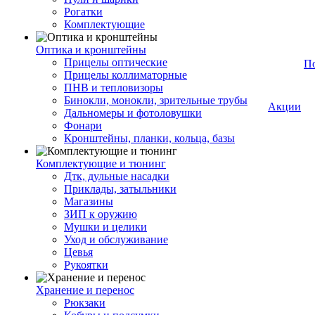
Рогатки
Комплектующие
Оптика и кронштейны
Прицелы оптические
П
Прицелы коллиматорные
ПНВ и тепловизоры
Бинокли, монокли, зрительные трубы
Акции
Дальномеры и фотоловушки
Фонари
Кронштейны, планки, кольца, базы
Комплектующие и тюнинг
Дтк, дульные насадки
Приклады, затыльники
Магазины
ЗИП к оружию
Мушки и целики
Уход и обслуживание
Цевья
Рукоятки
Хранение и перенос
Рюкзаки