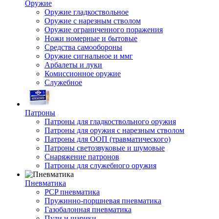
Оружие
Оружие гладкоствольное
Оружие с нарезным стволом
Оружие ограниченного поражения
Ножи номерные и бытовые
Средства самообороны
Оружие сигнальное и ммг
Арбалеты и луки
Комиссионное оружие
Служебное
Патроны
Патроны для гладкоствольного оружия
Патроны для оружия с нарезным стволом
Патроны для ООП (травматического)
Патроны светозвуковые и шумовые
Снаряжение патронов
Патроны для служебного оружия
Пневматика
PCP пневматика
Пружинно-поршневая пневматика
Газобалонная пневматика
Пули и шарики