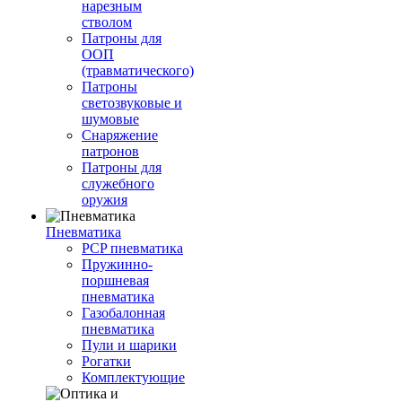
нарезным
стволом
Патроны для
ООП
(травматического)
Патроны
светозвуковые и
шумовые
Снаряжение
патронов
Патроны для
служебного
оружия
Пневматика
PCP пневматика
Пружинно-
поршневая
пневматика
Газобалонная
пневматика
Пули и шарики
Рогатки
Комплектующие