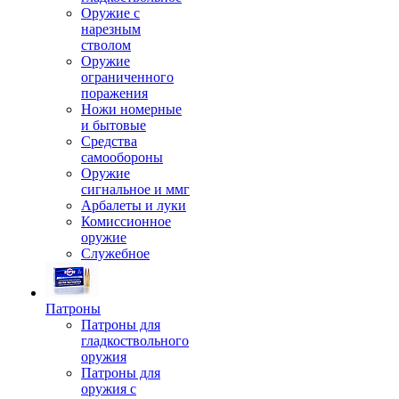
Оружие с
нарезным
стволом
Оружие
ограниченного
поражения
Ножи номерные
и бытовые
Средства
самообороны
Оружие
сигнальное и ммг
Арбалеты и луки
Комиссионное
оружие
Служебное
Патроны
Патроны для
гладкоствольного
оружия
Патроны для
оружия с