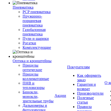
Пневматика
PCP пневматика
Пружинно-
поршневая
пневматика
Газобалонная
пневматика
Пули и шарики
Рогатки
Комплектующие
Оптика и кронштейны
Прицелы
Покупателям
оптические
Прицелы
Как оформить
коллиматорные
заказ
О к
ПНВ и
Гарантия и
тепловизоры
возврат
Бинокли,
Производители
Акции
монокли,
Полезные
зрительные трубы
статьи
Дальномеры и
Правила
фотоловушки