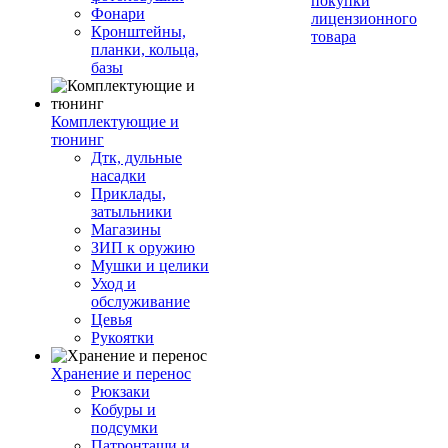
покупки
Фонари
лицензионного
Кронштейны,
товара
планки, кольца,
базы
Комплектующие и
тюнинг
Дтк, дульные
насадки
Приклады,
затыльники
Магазины
ЗИП к оружию
Мушки и целики
Уход и
обслуживание
Цевья
Рукоятки
Хранение и перенос
Рюкзаки
Кобуры и
подсумки
Патронташи и