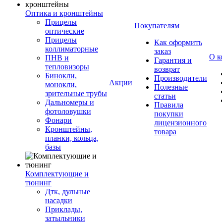
Оптика и кронштейны
Прицелы
Покупателям
оптические
Прицелы
Как оформить
коллиматорные
заказ
О к
ПНВ и
Гарантия и
тепловизоры
возврат
Бинокли,
Производители
Акции
монокли,
Полезные
зрительные трубы
статьи
Дальномеры и
Правила
фотоловушки
покупки
Фонари
лицензионного
Кронштейны,
товара
планки, кольца,
базы
Комплектующие и
тюнинг
Дтк, дульные
насадки
Приклады,
затыльники