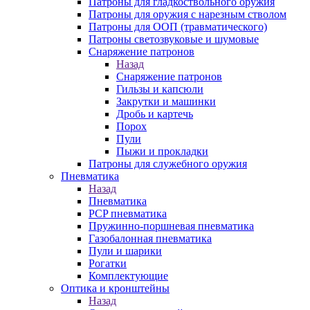
Патроны для гладкоствольного оружия
Патроны для оружия с нарезным стволом
Патроны для ООП (травматического)
Патроны светозвуковые и шумовые
Снаряжение патронов
Назад
Снаряжение патронов
Гильзы и капсюли
Закрутки и машинки
Дробь и картечь
Порох
Пули
Пыжи и прокладки
Патроны для служебного оружия
Пневматика
Назад
Пневматика
PCP пневматика
Пружинно-поршневая пневматика
Газобалонная пневматика
Пули и шарики
Рогатки
Комплектующие
Оптика и кронштейны
Назад