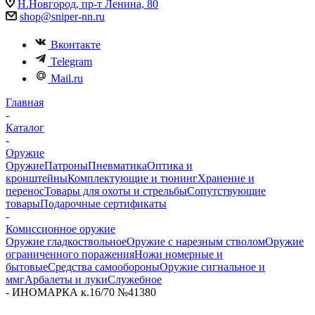
Н.Новгород, пр-т Ленина, 80
shop@sniper-nn.ru
Вконтакте
Telegram
Mail.ru
Главная
-
Каталог
-
Оружие
Оружие
Патроны
Пневматика
Оптика и
кронштейны
Комплектующие и тюнинг
Хранение и
перенос
Товары для охоты и стрельбы
Сопутствующие
товары
Подарочные сертификаты
-
Комиссионное оружие
Оружие гладкоствольное
Оружие с нарезным стволом
Оружие
ограниченного поражения
Ножи номерные и
бытовые
Средства самообороны
Оружие сигнальное и
ммг
Арбалеты и луки
Служебное
-
ИНОМАРКА к.16/70 №41380