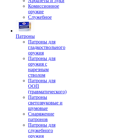
Арбалеты и луки
Комиссионное
оружие
Служебное
Патроны
Патроны для
гладкоствольного
оружия
Патроны для
оружия с
нарезным
стволом
Патроны для
ООП
(травматического)
Патроны
светозвуковые и
шумовые
Снаряжение
патронов
Патроны для
служебного
оружия