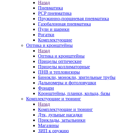
Назад
Пневматика
PCP пневматика
Пружинно-поршневая пневматика
Газобалонная пневматика
Пули и шарики
Рогатки
Комплектующие
Оптика и кронштейны
Назад
Оптика и кронштейны
Прицелы оптические
Прицелы коллиматорные
ПНВ и тепловизоры
Бинокли, монокли, зрительные трубы
Дальномеры и фотоловушки
Фонари
Кронштейны, планки, кольца, базы
Комплектующие и тюнинг
Назад
Комплектующие и тюнинг
Дтк, дульные насадки
Приклады, затыльники
Магазины
ЗИП к оружию