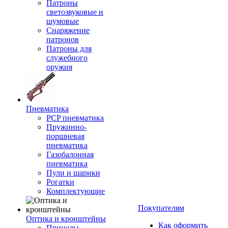
Патроны
светозвуковые и
шумовые
Снаряжение
патронов
Патроны для
служебного
оружия
Пневматика
PCP пневматика
Пружинно-
поршневая
пневматика
Газобалонная
пневматика
Пули и шарики
Рогатки
Комплектующие
Покупателям
Оптика и кронштейны
Как оформить
Прицелы