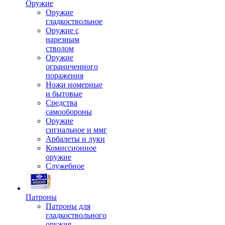
Оружие
Оружие
гладкоствольное
Оружие с
нарезным
стволом
Оружие
ограниченного
поражения
Ножи номерные
и бытовые
Средства
самообороны
Оружие
сигнальное и ммг
Арбалеты и луки
Комиссионное
оружие
Служебное
Патроны
Патроны для
гладкоствольного
оружия