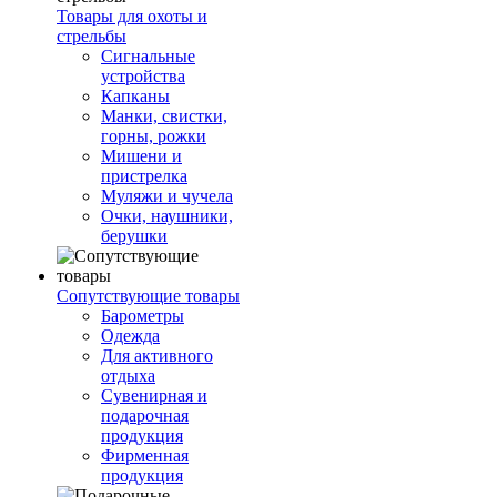
Товары для охоты и
стрельбы
Сигнальные
устройства
Капканы
Манки, свистки,
горны, рожки
Мишени и
пристрелка
Муляжи и чучела
Очки, наушники,
берушки
Сопутствующие товары
Барометры
Одежда
Для активного
отдыха
Сувенирная и
подарочная
продукция
Фирменная
продукция