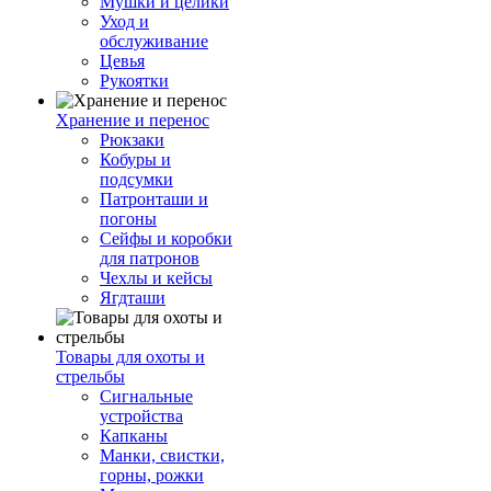
Мушки и целики
Уход и
обслуживание
Цевья
Рукоятки
Хранение и перенос
Рюкзаки
Кобуры и
подсумки
Патронташи и
погоны
Сейфы и коробки
для патронов
Чехлы и кейсы
Ягдташи
Товары для охоты и
стрельбы
Сигнальные
устройства
Капканы
Манки, свистки,
горны, рожки