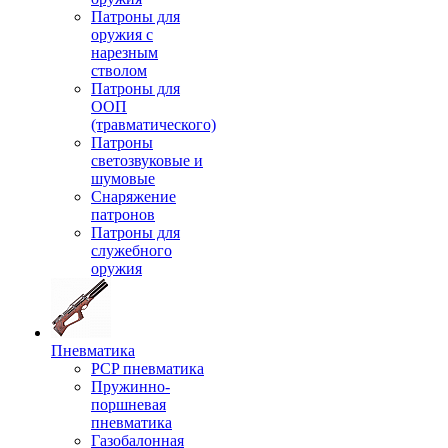
Патроны для
оружия с
нарезным
стволом
Патроны для
ООП
(травматического)
Патроны
светозвуковые и
шумовые
Снаряжение
патронов
Патроны для
служебного
оружия
Пневматика
PCP пневматика
Пружинно-
поршневая
пневматика
Газобалонная