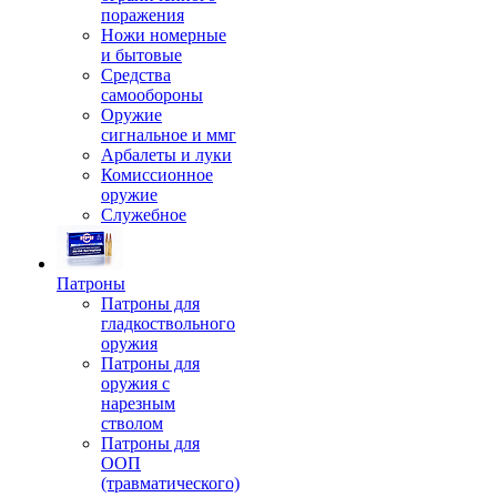
поражения
Ножи номерные
и бытовые
Средства
самообороны
Оружие
сигнальное и ммг
Арбалеты и луки
Комиссионное
оружие
Служебное
Патроны
Патроны для
гладкоствольного
оружия
Патроны для
оружия с
нарезным
стволом
Патроны для
ООП
(травматического)