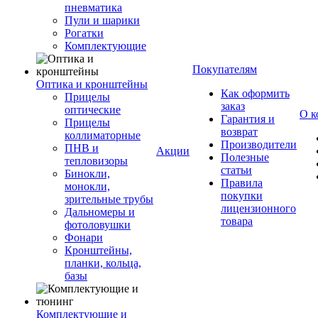
пневматика
Пули и шарики
Рогатки
Комплектующие
Покупателям
Оптика и кронштейны
Как оформить
Прицелы
заказ
оптические
О к
Гарантия и
Прицелы
возврат
коллиматорные
Производители
ПНВ и
Акции
Полезные
тепловизоры
статьи
Бинокли,
Правила
монокли,
покупки
зрительные трубы
лицензионного
Дальномеры и
товара
фотоловушки
Фонари
Кронштейны,
планки, кольца,
базы
Комплектующие и