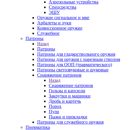
Аэрозольные устройства
Спецсредства
ЭШУ
Оружие сигнальное и ммг
Арбалеты и луки
Комиссионное оружие
Служебное
Патроны
Назад
Патроны
Патроны для гладкоствольного оружия
Патроны для оружия с нарезным стволом
Патроны для ООП (травматического)
Патроны светозвуковые и шумовые
Снаряжение патронов
Назад
Снаряжение патронов
Гильзы и капсюли
Закрутки и машинки
Дробь и картечь
Порох
Пули
Пыжи и прокладки
Патроны для служебного оружия
Пневматика