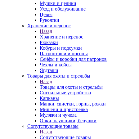
Мушки и целики
Уход и обслуживание
Цевья
Рукоятки
Хранение и перенос
Назад
Хранение и перенос
Рюкзаки
Кобуры и подсумки
Патронташи и погоны
Сейфы и коробки для патронов
Чехлы и кейсы
Ягдташи
Товары для охоты и стрельбы
Назад
Товары для охоты и стрельбы
Сигнальные устройства
Капканы
Манки, свистки, горны, рожки
Мишени и пристрелка
Муляжи и чучела
Очки, наушники, берушки
Сопутствующие товары
Назад
Сопутствующие товары