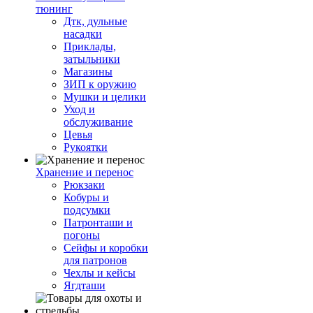
тюнинг
Дтк, дульные
насадки
Приклады,
затыльники
Магазины
ЗИП к оружию
Мушки и целики
Уход и
обслуживание
Цевья
Рукоятки
Хранение и перенос
Рюкзаки
Кобуры и
подсумки
Патронташи и
погоны
Сейфы и коробки
для патронов
Чехлы и кейсы
Ягдташи