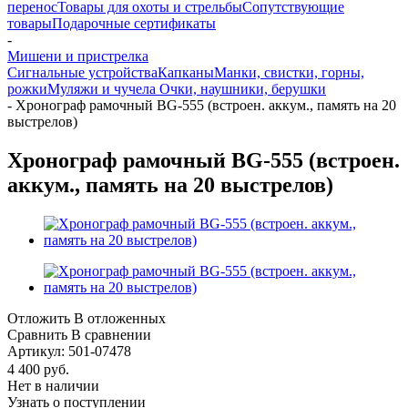
перенос
Товары для охоты и стрельбы
Сопутствующие
товары
Подарочные сертификаты
-
Мишени и пристрелка
Сигнальные устройства
Капканы
Манки, свистки, горны,
рожки
Муляжи и чучела
Очки, наушники, берушки
-
Хронограф рамочный BG-555 (встроен. аккум., память на 20
выстрелов)
Хронограф рамочный BG-555 (встроен.
аккум., память на 20 выстрелов)
Отложить
В отложенных
Сравнить
В сравнении
Артикул:
501-07478
4 400
руб.
Нет в наличии
Узнать о поступлении