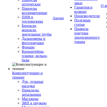
заказ
оптические
О к
Гарантия и
Прицелы
возврат
коллиматорные
Производители
ПНВ и
Акции
Полезные
тепловизоры
статьи
Бинокли,
Правила
монокли,
покупки
зрительные трубы
лицензионного
Дальномеры и
товара
фотоловушки
Фонари
Кронштейны,
планки, кольца,
базы
Комплектующие и
тюнинг
Дтк, дульные
насадки
Приклады,
затыльники
Магазины
ЗИП к оружию