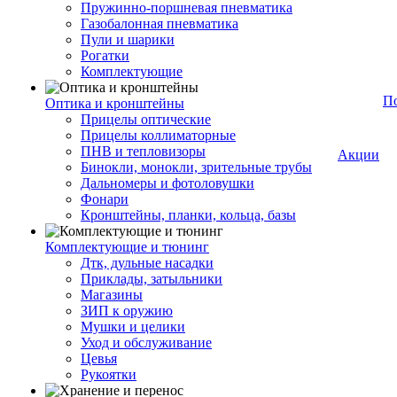
Пружинно-поршневая пневматика
Газобалонная пневматика
Пули и шарики
Рогатки
Комплектующие
П
Оптика и кронштейны
Прицелы оптические
Прицелы коллиматорные
ПНВ и тепловизоры
Акции
Бинокли, монокли, зрительные трубы
Дальномеры и фотоловушки
Фонари
Кронштейны, планки, кольца, базы
Комплектующие и тюнинг
Дтк, дульные насадки
Приклады, затыльники
Магазины
ЗИП к оружию
Мушки и целики
Уход и обслуживание
Цевья
Рукоятки