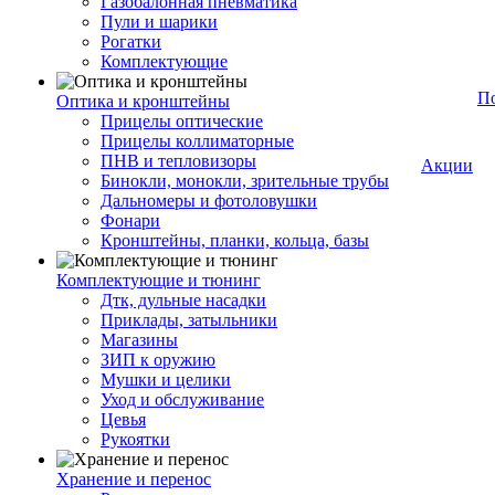
Газобалонная пневматика
Пули и шарики
Рогатки
Комплектующие
П
Оптика и кронштейны
Прицелы оптические
Прицелы коллиматорные
ПНВ и тепловизоры
Акции
Бинокли, монокли, зрительные трубы
Дальномеры и фотоловушки
Фонари
Кронштейны, планки, кольца, базы
Комплектующие и тюнинг
Дтк, дульные насадки
Приклады, затыльники
Магазины
ЗИП к оружию
Мушки и целики
Уход и обслуживание
Цевья
Рукоятки
Хранение и перенос