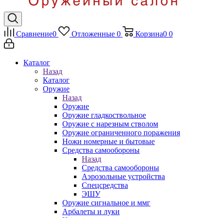
Сравнение
0
Отложенные
0
Корзина
0
0
Каталог
Назад
Каталог
Оружие
Назад
Оружие
Оружие гладкоствольное
Оружие с нарезным стволом
Оружие ограниченного поражения
Ножи номерные и бытовые
Средства самообороны
Назад
Средства самообороны
Аэрозольные устройства
Спецсредства
ЭШУ
Оружие сигнальное и ммг
Арбалеты и луки