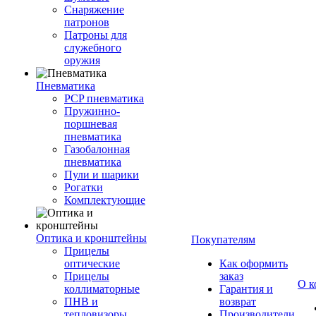
Снаряжение
патронов
Патроны для
служебного
оружия
Пневматика
PCP пневматика
Пружинно-
поршневая
пневматика
Газобалонная
пневматика
Пули и шарики
Рогатки
Комплектующие
Оптика и кронштейны
Покупателям
Прицелы
оптические
Как оформить
Прицелы
заказ
О к
коллиматорные
Гарантия и
ПНВ и
возврат
тепловизоры
Производители