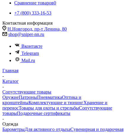
Сравнение товаров
0
+7 (800) 333-16-53
Контактная информация
Н.Новгород, пр-т Ленина, 80
shop@sniper-nn.ru
Вконтакте
Telegram
Mail.ru
Главная
-
Каталог
-
Сопутствующие товары
Оружие
Патроны
Пневматика
Оптика и
кронштейны
Комплектующие и тюнинг
Хранение и
перенос
Товары для охоты и стрельбы
Сопутствующие
товары
Подарочные сертификаты
-
Одежда
Барометры
Для активного отдыха
Сувенирная и подарочная