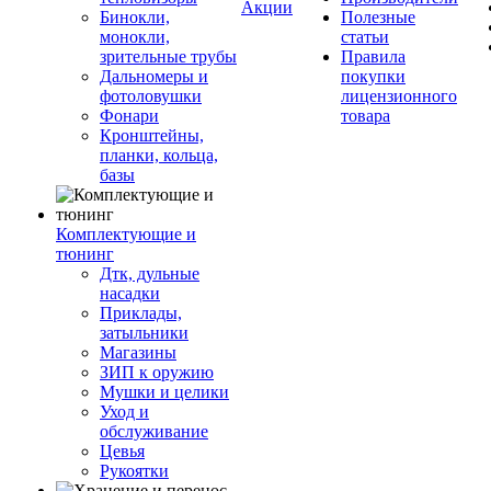
Акции
Бинокли,
Полезные
монокли,
статьи
зрительные трубы
Правила
Дальномеры и
покупки
фотоловушки
лицензионного
Фонари
товара
Кронштейны,
планки, кольца,
базы
Комплектующие и
тюнинг
Дтк, дульные
насадки
Приклады,
затыльники
Магазины
ЗИП к оружию
Мушки и целики
Уход и
обслуживание
Цевья
Рукоятки