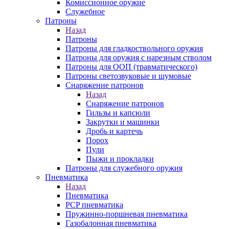
Комиссионное оружие
Служебное
Патроны
Назад
Патроны
Патроны для гладкоствольного оружия
Патроны для оружия с нарезным стволом
Патроны для ООП (травматического)
Патроны светозвуковые и шумовые
Снаряжение патронов
Назад
Снаряжение патронов
Гильзы и капсюли
Закрутки и машинки
Дробь и картечь
Порох
Пули
Пыжи и прокладки
Патроны для служебного оружия
Пневматика
Назад
Пневматика
PCP пневматика
Пружинно-поршневая пневматика
Газобалонная пневматика