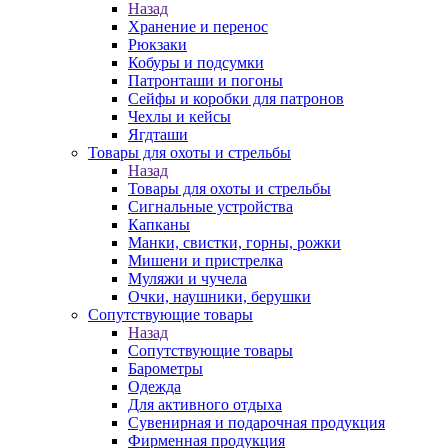
Назад
Хранение и перенос
Рюкзаки
Кобуры и подсумки
Патронташи и погоны
Сейфы и коробки для патронов
Чехлы и кейсы
Ягдташи
Товары для охоты и стрельбы
Назад
Товары для охоты и стрельбы
Сигнальные устройства
Капканы
Манки, свистки, горны, рожки
Мишени и пристрелка
Муляжи и чучела
Очки, наушники, берушки
Сопутствующие товары
Назад
Сопутствующие товары
Барометры
Одежда
Для активного отдыха
Сувенирная и подарочная продукция
Фирменная продукция