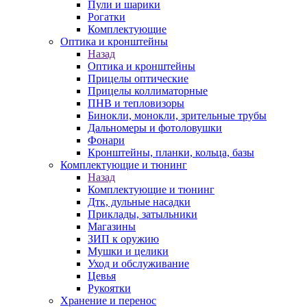
Пули и шарики
Рогатки
Комплектующие
Оптика и кронштейны
Назад
Оптика и кронштейны
Прицелы оптические
Прицелы коллиматорные
ПНВ и тепловизоры
Бинокли, монокли, зрительные трубы
Дальномеры и фотоловушки
Фонари
Кронштейны, планки, кольца, базы
Комплектующие и тюнинг
Назад
Комплектующие и тюнинг
Дтк, дульные насадки
Приклады, затыльники
Магазины
ЗИП к оружию
Мушки и целики
Уход и обслуживание
Цевья
Рукоятки
Хранение и перенос