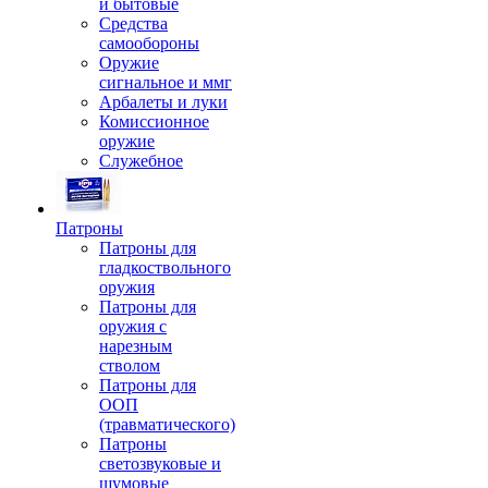
и бытовые
Средства
самообороны
Оружие
сигнальное и ммг
Арбалеты и луки
Комиссионное
оружие
Служебное
Патроны
Патроны для
гладкоствольного
оружия
Патроны для
оружия с
нарезным
стволом
Патроны для
ООП
(травматического)
Патроны
светозвуковые и
шумовые