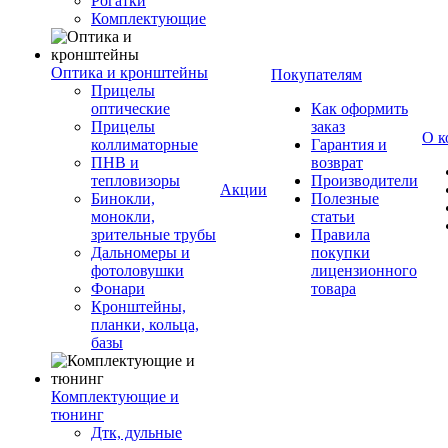
Рогатки
Комплектующие
Оптика и кронштейны
Покупателям
Прицелы
оптические
Как оформить
Прицелы
заказ
О к
коллиматорные
Гарантия и
ПНВ и
возврат
тепловизоры
Производители
Акции
Бинокли,
Полезные
монокли,
статьи
зрительные трубы
Правила
Дальномеры и
покупки
фотоловушки
лицензионного
Фонари
товара
Кронштейны,
планки, кольца,
базы
Комплектующие и
тюнинг
Дтк, дульные