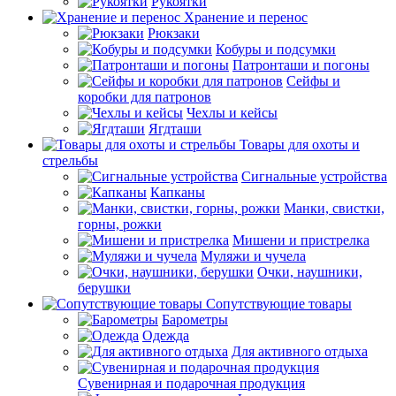
Рукоятки
Хранение и перенос
Рюкзаки
Кобуры и подсумки
Патронташи и погоны
Сейфы и
коробки для патронов
Чехлы и кейсы
Ягдташи
Товары для охоты и
стрельбы
Сигнальные устройства
Капканы
Манки, свистки,
горны, рожки
Мишени и пристрелка
Муляжи и чучела
Очки, наушники,
берушки
Сопутствующие товары
Барометры
Одежда
Для активного отдыха
Сувенирная и подарочная продукция