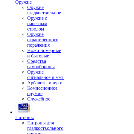
Оружие
Оружие
гладкоствольное
Оружие с
нарезным
стволом
Оружие
ограниченного
поражения
Ножи номерные
и бытовые
Средства
самообороны
Оружие
сигнальное и ммг
Арбалеты и луки
Комиссионное
оружие
Служебное
Патроны
Патроны для
гладкоствольного
оружия