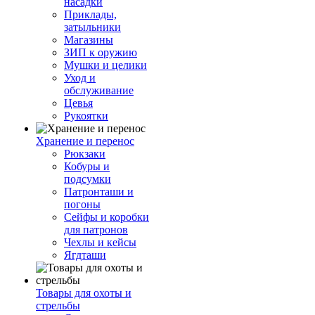
насадки
Приклады,
затыльники
Магазины
ЗИП к оружию
Мушки и целики
Уход и
обслуживание
Цевья
Рукоятки
Хранение и перенос
Рюкзаки
Кобуры и
подсумки
Патронташи и
погоны
Сейфы и коробки
для патронов
Чехлы и кейсы
Ягдташи
Товары для охоты и
стрельбы