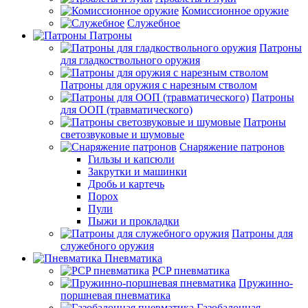
Комиссионное оружие
Служебное
Патроны
Патроны
для гладкоствольного оружия
Патроны для оружия с нарезным стволом
Патроны
для ООП (травматического)
Патроны
светозвуковые и шумовые
Снаряжение патронов
Гильзы и капсюли
Закрутки и машинки
Дробь и картечь
Порох
Пули
Пыжи и прокладки
Патроны для
служебного оружия
Пневматика
PCP пневматика
Пружинно-
поршневая пневматика
Газобалонная