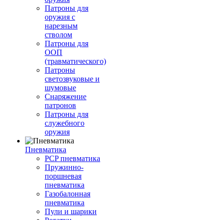
Патроны для
оружия с
нарезным
стволом
Патроны для
ООП
(травматического)
Патроны
светозвуковые и
шумовые
Снаряжение
патронов
Патроны для
служебного
оружия
Пневматика
PCP пневматика
Пружинно-
поршневая
пневматика
Газобалонная
пневматика
Пули и шарики