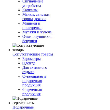
Сигнальные
устройства
Капканы
Манки, свистки,
горны, рожки
Мишени и
пристрелка
Муляжи и чучела
Очки, наушники,
берушки
Сопутствующие товары
Барометры
Одежда
Для активного
отдыха
Сувенирная и
подарочная
продукция
Фирменная
продукция
Подарочные