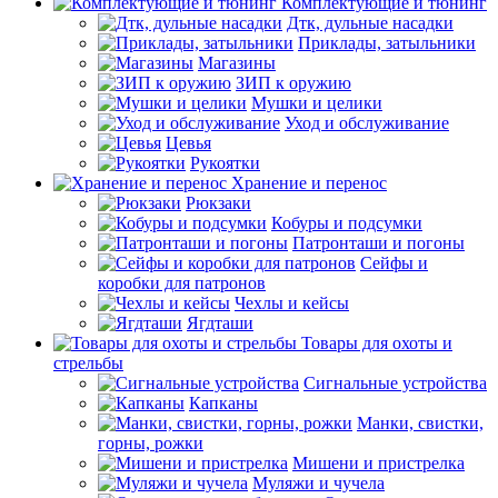
Комплектующие и тюнинг
Дтк, дульные насадки
Приклады, затыльники
Магазины
ЗИП к оружию
Мушки и целики
Уход и обслуживание
Цевья
Рукоятки
Хранение и перенос
Рюкзаки
Кобуры и подсумки
Патронташи и погоны
Сейфы и
коробки для патронов
Чехлы и кейсы
Ягдташи
Товары для охоты и
стрельбы
Сигнальные устройства
Капканы
Манки, свистки,
горны, рожки
Мишени и пристрелка
Муляжи и чучела