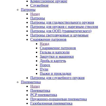
Комиссионное оружие
Служебное
Патроны
Назад
Патроны
Патроны для гладкоствольного оружия
Патроны для оружия с нарезным стволом
Патроны для ООП (травматического)
Патроны светозвуковые и шумовые
Снаряжение патронов
Назад
Снаряжение патронов
Гильзы и капсюли
Закрутки и машинки
Дробь и картечь
Порох
Пули
Пыжи и прокладки
Патроны для служебного оружия
Пневматика
Назад
Пневматика
PCP пневматика
Пружинно-поршневая пневматика
Газобалонная пневматика