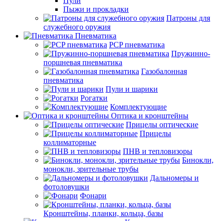
Пули
Пыжи и прокладки
Патроны для
служебного оружия
Пневматика
PCP пневматика
Пружинно-
поршневая пневматика
Газобалонная
пневматика
Пули и шарики
Рогатки
Комплектующие
Оптика и кронштейны
Прицелы оптические
Прицелы
коллиматорные
ПНВ и тепловизоры
Бинокли,
монокли, зрительные трубы
Дальномеры и
фотоловушки
Фонари
Кронштейны, планки, кольца, базы