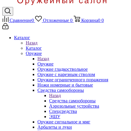
Сравнение
0
Отложенные
0
Корзина
0
0
Каталог
Назад
Каталог
Оружие
Назад
Оружие
Оружие гладкоствольное
Оружие с нарезным стволом
Оружие ограниченного поражения
Ножи номерные и бытовые
Средства самообороны
Назад
Средства самообороны
Аэрозольные устройства
Спецсредства
ЭШУ
Оружие сигнальное и ммг
Арбалеты и луки