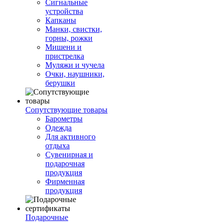
Сигнальные
устройства
Капканы
Манки, свистки,
горны, рожки
Мишени и
пристрелка
Муляжи и чучела
Очки, наушники,
берушки
Сопутствующие товары
Барометры
Одежда
Для активного
отдыха
Сувенирная и
подарочная
продукция
Фирменная
продукция
Подарочные