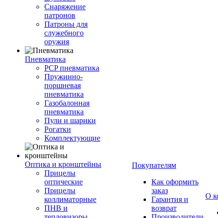
Снаряжение
патронов
Патроны для
служебного
оружия
Пневматика
PCP пневматика
Пружинно-
поршневая
пневматика
Газобалонная
пневматика
Пули и шарики
Рогатки
Комплектующие
Оптика и кронштейны
Покупателям
Прицелы
оптические
Как оформить
Прицелы
заказ
О к
коллиматорные
Гарантия и
ПНВ и
возврат
тепловизоры
Производители