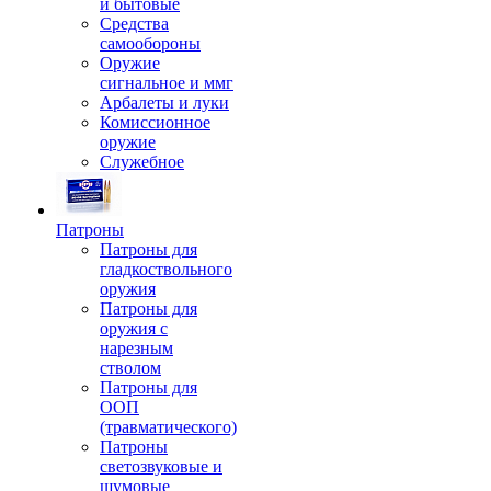
и бытовые
Средства
самообороны
Оружие
сигнальное и ммг
Арбалеты и луки
Комиссионное
оружие
Служебное
Патроны
Патроны для
гладкоствольного
оружия
Патроны для
оружия с
нарезным
стволом
Патроны для
ООП
(травматического)
Патроны
светозвуковые и
шумовые