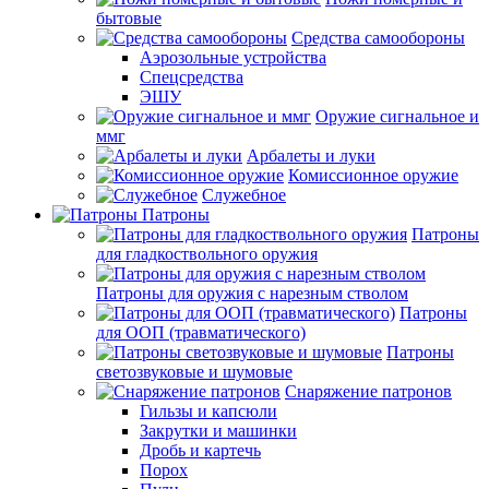
бытовые
Средства самообороны
Аэрозольные устройства
Спецсредства
ЭШУ
Оружие сигнальное и
ммг
Арбалеты и луки
Комиссионное оружие
Служебное
Патроны
Патроны
для гладкоствольного оружия
Патроны для оружия с нарезным стволом
Патроны
для ООП (травматического)
Патроны
светозвуковые и шумовые
Снаряжение патронов
Гильзы и капсюли
Закрутки и машинки
Дробь и картечь
Порох