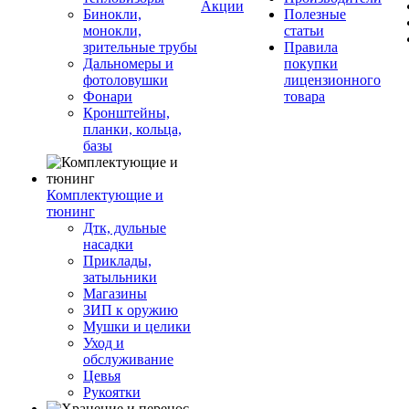
Акции
Бинокли,
Полезные
монокли,
статьи
зрительные трубы
Правила
Дальномеры и
покупки
фотоловушки
лицензионного
Фонари
товара
Кронштейны,
планки, кольца,
базы
Комплектующие и
тюнинг
Дтк, дульные
насадки
Приклады,
затыльники
Магазины
ЗИП к оружию
Мушки и целики
Уход и
обслуживание
Цевья
Рукоятки