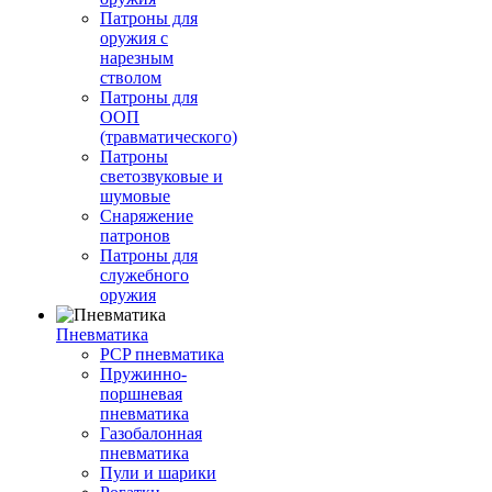
Патроны для
оружия с
нарезным
стволом
Патроны для
ООП
(травматического)
Патроны
светозвуковые и
шумовые
Снаряжение
патронов
Патроны для
служебного
оружия
Пневматика
PCP пневматика
Пружинно-
поршневая
пневматика
Газобалонная
пневматика
Пули и шарики