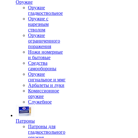
Оружие
Оружие
гладкоствольное
Оружие с
нарезным
стволом
Оружие
ограниченного
поражения
Ножи номерные
и бытовые
Средства
самообороны
Оружие
сигнальное и ммг
Арбалеты и луки
Комиссионное
оружие
Служебное
Патроны
Патроны для
гладкоствольного
оружия