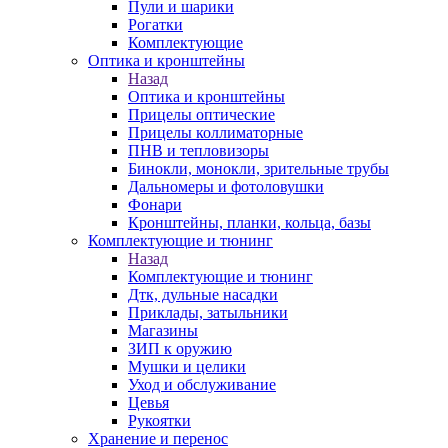
Пули и шарики
Рогатки
Комплектующие
Оптика и кронштейны
Назад
Оптика и кронштейны
Прицелы оптические
Прицелы коллиматорные
ПНВ и тепловизоры
Бинокли, монокли, зрительные трубы
Дальномеры и фотоловушки
Фонари
Кронштейны, планки, кольца, базы
Комплектующие и тюнинг
Назад
Комплектующие и тюнинг
Дтк, дульные насадки
Приклады, затыльники
Магазины
ЗИП к оружию
Мушки и целики
Уход и обслуживание
Цевья
Рукоятки
Хранение и перенос