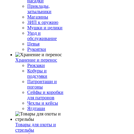
насадки
Приклады,
затыльники
Магазины
ЗИП к оружию
Мушки и целики
Уход и
обслуживание
Цевья
Рукоятки
Хранение и перенос
Рюкзаки
Кобуры и
подсумки
Патронташи и
погоны
Сейфы и коробки
для патронов
Чехлы и кейсы
Ягдташи
Товары для охоты и
стрельбы