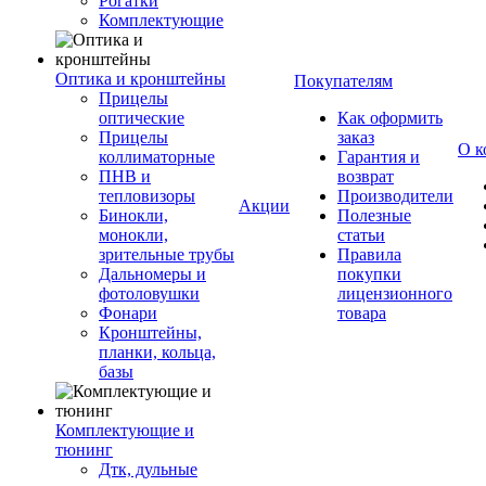
Рогатки
Комплектующие
Оптика и кронштейны
Покупателям
Прицелы
оптические
Как оформить
Прицелы
заказ
О к
коллиматорные
Гарантия и
ПНВ и
возврат
тепловизоры
Производители
Акции
Бинокли,
Полезные
монокли,
статьи
зрительные трубы
Правила
Дальномеры и
покупки
фотоловушки
лицензионного
Фонари
товара
Кронштейны,
планки, кольца,
базы
Комплектующие и
тюнинг
Дтк, дульные