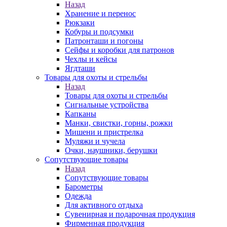
Назад
Хранение и перенос
Рюкзаки
Кобуры и подсумки
Патронташи и погоны
Сейфы и коробки для патронов
Чехлы и кейсы
Ягдташи
Товары для охоты и стрельбы
Назад
Товары для охоты и стрельбы
Сигнальные устройства
Капканы
Манки, свистки, горны, рожки
Мишени и пристрелка
Муляжи и чучела
Очки, наушники, берушки
Сопутствующие товары
Назад
Сопутствующие товары
Барометры
Одежда
Для активного отдыха
Сувенирная и подарочная продукция
Фирменная продукция