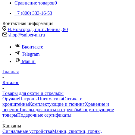
Сравнение товаров
0
+7 (800) 333-16-53
Контактная информация
Н.Новгород, пр-т Ленина, 80
shop@sniper-nn.ru
Вконтакте
Telegram
Mail.ru
Главная
-
Каталог
-
Товары для охоты и стрельбы
Оружие
Патроны
Пневматика
Оптика и
кронштейны
Комплектующие и тюнинг
Хранение и
перенос
Товары для охоты и стрельбы
Сопутствующие
товары
Подарочные сертификаты
-
Капканы
Сигнальные устройства
Манки, свистки, горны,