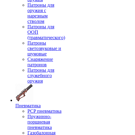
Патроны для
оружия с
нарезным
стволом
Патроны для
ООП
(травматического)
Патроны
светозвуковые и
шумовые
Снаряжение
патронов
Патроны для
служебного
оружия
Пневматика
PCP пневматика
Пружинно-
поршневая
пневматика
Газобалонная