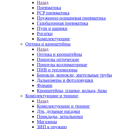
Назад
Пневматика
PCP пневматика
Пружинно-поршневая пневматика
Газобалонная пневматика
Пули и шарики
Рогатки
Комплектующие
Оптика и кронштейны
Назад
Оптика и кронштейны
Прицелы оптические
Прицелы коллиматорные
ПНВ и тепловизоры
Бинокли, монокли, зрительные трубы
Дальномеры и фотоловушки
Фонари
Кронштейны, планки, кольца, базы
Комплектующие и тюнинг
Назад
Комплектующие и тюнинг
Дтк, дульные насадки
Приклады, затыльники
Магазины
ЗИП к оружию