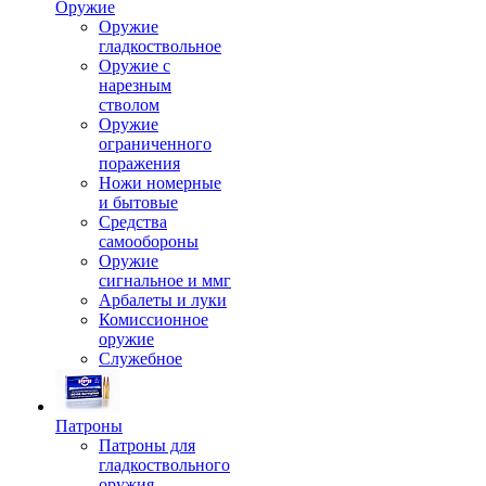
Оружие
Оружие
гладкоствольное
Оружие с
нарезным
стволом
Оружие
ограниченного
поражения
Ножи номерные
и бытовые
Средства
самообороны
Оружие
сигнальное и ммг
Арбалеты и луки
Комиссионное
оружие
Служебное
Патроны
Патроны для
гладкоствольного
оружия