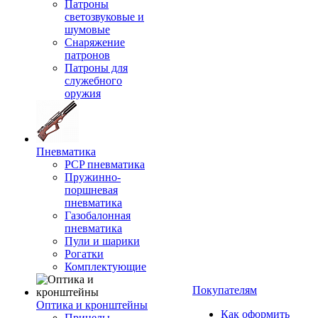
Патроны
светозвуковые и
шумовые
Снаряжение
патронов
Патроны для
служебного
оружия
Пневматика
PCP пневматика
Пружинно-
поршневая
пневматика
Газобалонная
пневматика
Пули и шарики
Рогатки
Комплектующие
Покупателям
Оптика и кронштейны
Как оформить
Прицелы