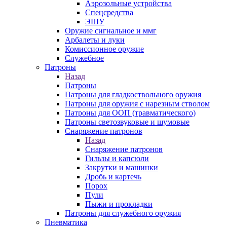
Аэрозольные устройства
Спецсредства
ЭШУ
Оружие сигнальное и ммг
Арбалеты и луки
Комиссионное оружие
Служебное
Патроны
Назад
Патроны
Патроны для гладкоствольного оружия
Патроны для оружия с нарезным стволом
Патроны для ООП (травматического)
Патроны светозвуковые и шумовые
Снаряжение патронов
Назад
Снаряжение патронов
Гильзы и капсюли
Закрутки и машинки
Дробь и картечь
Порох
Пули
Пыжи и прокладки
Патроны для служебного оружия
Пневматика