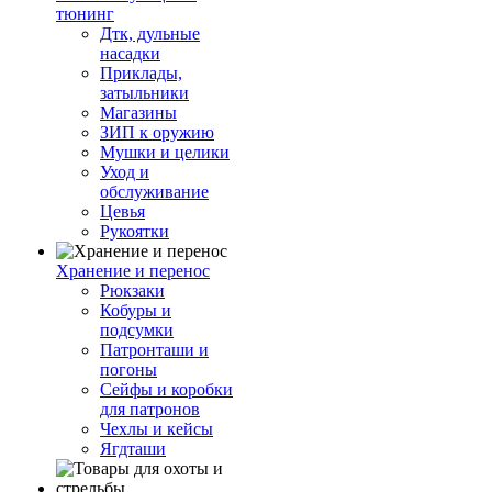
тюнинг
Дтк, дульные
насадки
Приклады,
затыльники
Магазины
ЗИП к оружию
Мушки и целики
Уход и
обслуживание
Цевья
Рукоятки
Хранение и перенос
Рюкзаки
Кобуры и
подсумки
Патронташи и
погоны
Сейфы и коробки
для патронов
Чехлы и кейсы
Ягдташи