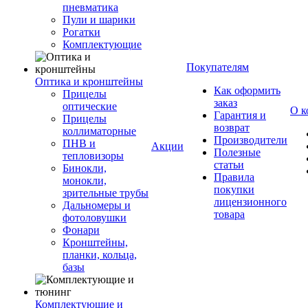
пневматика
Пули и шарики
Рогатки
Комплектующие
Покупателям
Оптика и кронштейны
Как оформить
Прицелы
заказ
оптические
О к
Гарантия и
Прицелы
возврат
коллиматорные
Производители
ПНВ и
Акции
Полезные
тепловизоры
статьи
Бинокли,
Правила
монокли,
покупки
зрительные трубы
лицензионного
Дальномеры и
товара
фотоловушки
Фонари
Кронштейны,
планки, кольца,
базы
Комплектующие и