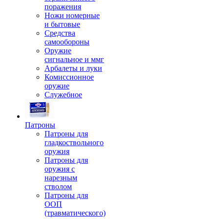
поражения
Ножи номерные
и бытовые
Средства
самообороны
Оружие
сигнальное и ммг
Арбалеты и луки
Комиссионное
оружие
Служебное
Патроны
Патроны для
гладкоствольного
оружия
Патроны для
оружия с
нарезным
стволом
Патроны для
ООП
(травматического)