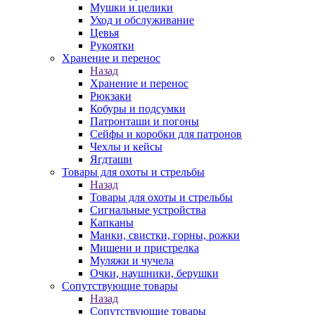
Мушки и целики
Уход и обслуживание
Цевья
Рукоятки
Хранение и перенос
Назад
Хранение и перенос
Рюкзаки
Кобуры и подсумки
Патронташи и погоны
Сейфы и коробки для патронов
Чехлы и кейсы
Ягдташи
Товары для охоты и стрельбы
Назад
Товары для охоты и стрельбы
Сигнальные устройства
Капканы
Манки, свистки, горны, рожки
Мишени и пристрелка
Муляжи и чучела
Очки, наушники, берушки
Сопутствующие товары
Назад
Сопутствующие товары