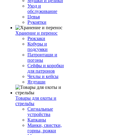
Мушки и целики
Уход и
обслуживание
Цевья
Рукоятки
Хранение и перенос
Рюкзаки
Кобуры и
подсумки
Патронташи и
погоны
Сейфы и коробки
для патронов
Чехлы и кейсы
Ягдташи
Товары для охоты и
стрельбы
Сигнальные
устройства
Капканы
Манки, свистки,
горны, рожки