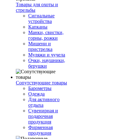
Товары для охоты и
стрельбы
Сигнальные
устройства
Капканы
Манки, свистки,
горны, рожки
Мишени и
пристрелка
Муляжи и чучела
Очки, наушники,
берушки
Сопутствующие товары
Барометры
Одежда
Для активного
отдыха
Сувенирная и
подарочная
продукция
Фирменная
продукция