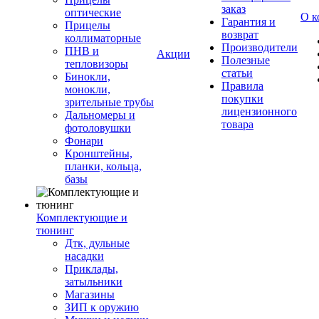
заказ
оптические
О к
Гарантия и
Прицелы
возврат
коллиматорные
Производители
ПНВ и
Акции
Полезные
тепловизоры
статьи
Бинокли,
Правила
монокли,
покупки
зрительные трубы
лицензионного
Дальномеры и
товара
фотоловушки
Фонари
Кронштейны,
планки, кольца,
базы
Комплектующие и
тюнинг
Дтк, дульные
насадки
Приклады,
затыльники
Магазины
ЗИП к оружию