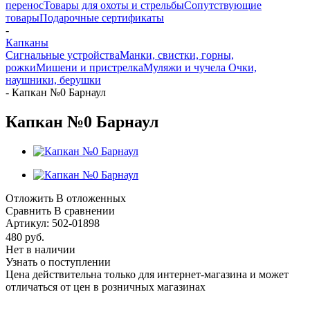
перенос
Товары для охоты и стрельбы
Сопутствующие
товары
Подарочные сертификаты
-
Капканы
Сигнальные устройства
Манки, свистки, горны,
рожки
Мишени и пристрелка
Муляжи и чучела
Очки,
наушники, берушки
-
Капкан №0 Барнаул
Капкан №0 Барнаул
Отложить
В отложенных
Сравнить
В сравнении
Артикул:
502-01898
480
руб.
Нет в наличии
Узнать о поступлении
Цена действительна только для интернет-магазина и может
отличаться от цен в розничных магазинах