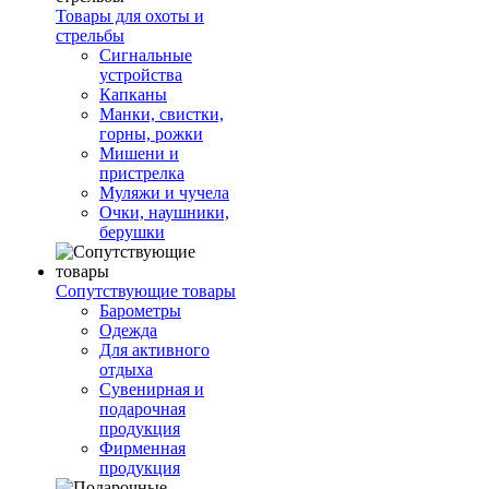
Товары для охоты и
стрельбы
Сигнальные
устройства
Капканы
Манки, свистки,
горны, рожки
Мишени и
пристрелка
Муляжи и чучела
Очки, наушники,
берушки
Сопутствующие товары
Барометры
Одежда
Для активного
отдыха
Сувенирная и
подарочная
продукция
Фирменная
продукция