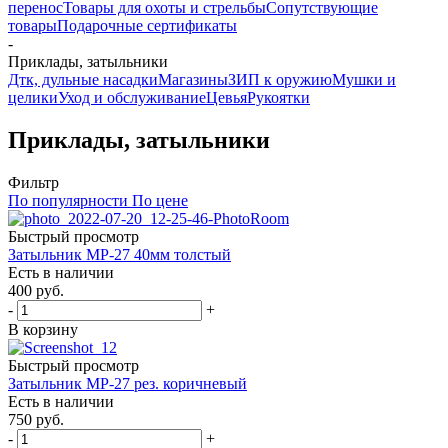
перенос
Товары для охоты и стрельбы
Сопутствующие
товары
Подарочные сертификаты
-
Приклады, затыльники
Дтк, дульные насадки
Магазины
ЗИП к оружию
Мушки и
целики
Уход и обслуживание
Цевья
Рукоятки
Приклады, затыльники
Фильтр
По популярности
По цене
Быстрый просмотр
Затыльник МР-27 40мм толстый
Есть в наличии
400
руб.
-
+
В корзину
Быстрый просмотр
Затыльник МР-27 рез. коричневый
Есть в наличии
750
руб.
-
+