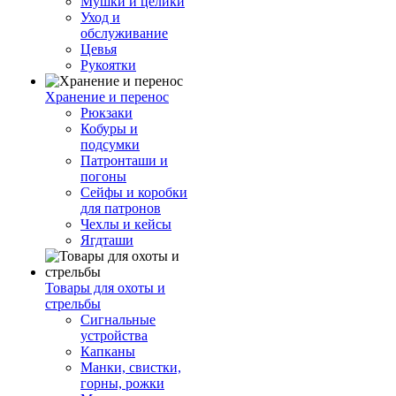
Мушки и целики
Уход и
обслуживание
Цевья
Рукоятки
Хранение и перенос
Рюкзаки
Кобуры и
подсумки
Патронташи и
погоны
Сейфы и коробки
для патронов
Чехлы и кейсы
Ягдташи
Товары для охоты и
стрельбы
Сигнальные
устройства
Капканы
Манки, свистки,
горны, рожки