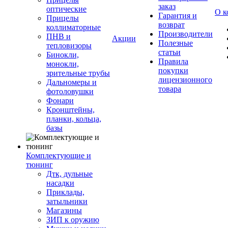
заказ
оптические
О к
Гарантия и
Прицелы
возврат
коллиматорные
Производители
ПНВ и
Акции
Полезные
тепловизоры
статьи
Бинокли,
Правила
монокли,
покупки
зрительные трубы
лицензионного
Дальномеры и
товара
фотоловушки
Фонари
Кронштейны,
планки, кольца,
базы
Комплектующие и
тюнинг
Дтк, дульные
насадки
Приклады,
затыльники
Магазины
ЗИП к оружию