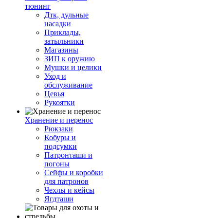
тюнинг
Дтк, дульные
насадки
Приклады,
затыльники
Магазины
ЗИП к оружию
Мушки и целики
Уход и
обслуживание
Цевья
Рукоятки
Хранение и перенос
Рюкзаки
Кобуры и
подсумки
Патронташи и
погоны
Сейфы и коробки
для патронов
Чехлы и кейсы
Ягдташи