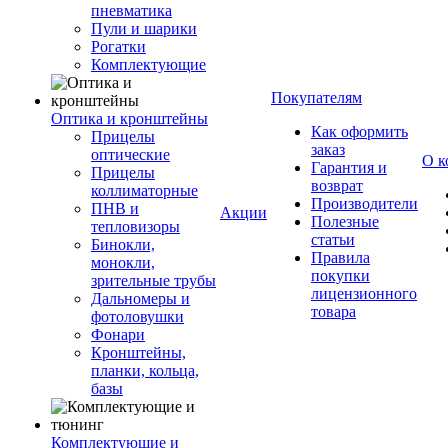
пневматика
Пули и шарики
Рогатки
Комплектующие
Покупателям
Оптика и кронштейны
Как оформить
Прицелы
заказ
оптические
О к
Гарантия и
Прицелы
возврат
коллиматорные
Производители
ПНВ и
Акции
Полезные
тепловизоры
статьи
Бинокли,
Правила
монокли,
покупки
зрительные трубы
лицензионного
Дальномеры и
товара
фотоловушки
Фонари
Кронштейны,
планки, кольца,
базы
Комплектующие и