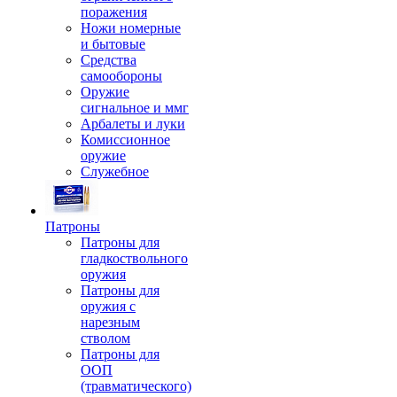
поражения
Ножи номерные
и бытовые
Средства
самообороны
Оружие
сигнальное и ммг
Арбалеты и луки
Комиссионное
оружие
Служебное
Патроны
Патроны для
гладкоствольного
оружия
Патроны для
оружия с
нарезным
стволом
Патроны для
ООП
(травматического)