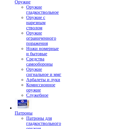
Оружие
Оружие
гладкоствольное
Оружие с
нарезным
стволом
Оружие
ограниченного
поражения
Ножи номерные
и бытовые
Средства
самообороны
Оружие
сигнальное и ммг
Арбалеты и луки
Комиссионное
оружие
Служебное
Патроны
Патроны для
гладкоствольного
оружия