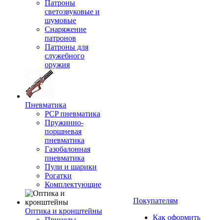
Патроны
светозвуковые и
шумовые
Снаряжение
патронов
Патроны для
служебного
оружия
Пневматика
PCP пневматика
Пружинно-
поршневая
пневматика
Газобалонная
пневматика
Пули и шарики
Рогатки
Комплектующие
Покупателям
Оптика и кронштейны
Как оформить
Прицелы