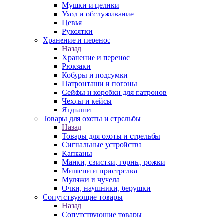
Мушки и целики
Уход и обслуживание
Цевья
Рукоятки
Хранение и перенос
Назад
Хранение и перенос
Рюкзаки
Кобуры и подсумки
Патронташи и погоны
Сейфы и коробки для патронов
Чехлы и кейсы
Ягдташи
Товары для охоты и стрельбы
Назад
Товары для охоты и стрельбы
Сигнальные устройства
Капканы
Манки, свистки, горны, рожки
Мишени и пристрелка
Муляжи и чучела
Очки, наушники, берушки
Сопутствующие товары
Назад
Сопутствующие товары