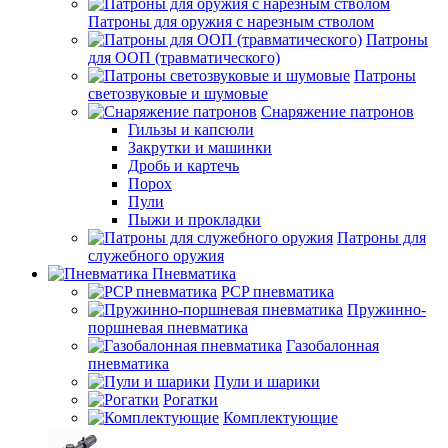
Патроны для оружия с нарезным стволом
Патроны
для ООП (травматического)
Патроны
светозвуковые и шумовые
Снаряжение патронов
Гильзы и капсюли
Закрутки и машинки
Дробь и картечь
Порох
Пули
Пыжи и прокладки
Патроны для
служебного оружия
Пневматика
PCP пневматика
Пружинно-
поршневая пневматика
Газобалонная
пневматика
Пули и шарики
Рогатки
Комплектующие