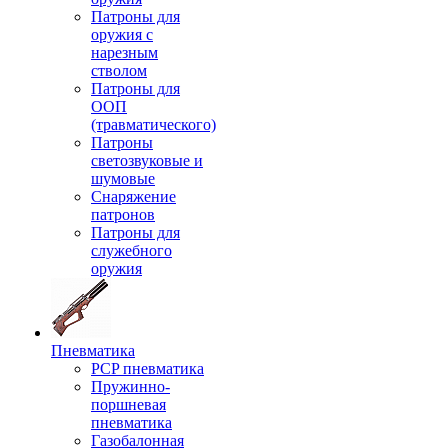
Патроны для
оружия с
нарезным
стволом
Патроны для
ООП
(травматического)
Патроны
светозвуковые и
шумовые
Снаряжение
патронов
Патроны для
служебного
оружия
Пневматика
PCP пневматика
Пружинно-
поршневая
пневматика
Газобалонная