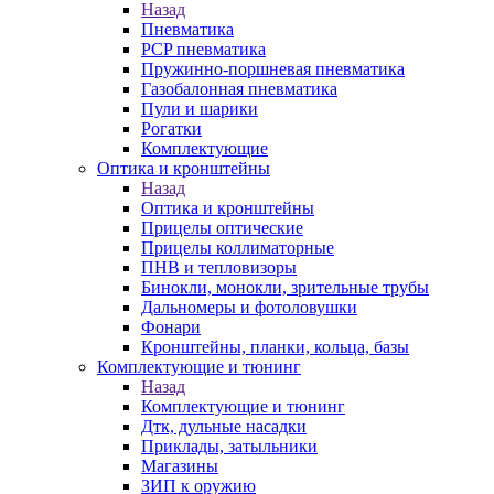
Назад
Пневматика
PCP пневматика
Пружинно-поршневая пневматика
Газобалонная пневматика
Пули и шарики
Рогатки
Комплектующие
Оптика и кронштейны
Назад
Оптика и кронштейны
Прицелы оптические
Прицелы коллиматорные
ПНВ и тепловизоры
Бинокли, монокли, зрительные трубы
Дальномеры и фотоловушки
Фонари
Кронштейны, планки, кольца, базы
Комплектующие и тюнинг
Назад
Комплектующие и тюнинг
Дтк, дульные насадки
Приклады, затыльники
Магазины
ЗИП к оружию