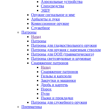
Аэрозольные устройства
Спецсредства
ЭШУ
Оружие сигнальное и ммг
Арбалеты и луки
Комиссионное оружие
Служебное
Патроны
Назад
Патроны
Патроны для гладкоствольного оружия
Патроны для оружия с нарезным стволом
Патроны для ООП (травматического)
Патроны светозвуковые и шумовые
Снаряжение патронов
Назад
Снаряжение патронов
Гильзы и капсюли
Закрутки и машинки
Дробь и картечь
Порох
Пули
Пыжи и прокладки
Патроны для служебного оружия
Пневматика