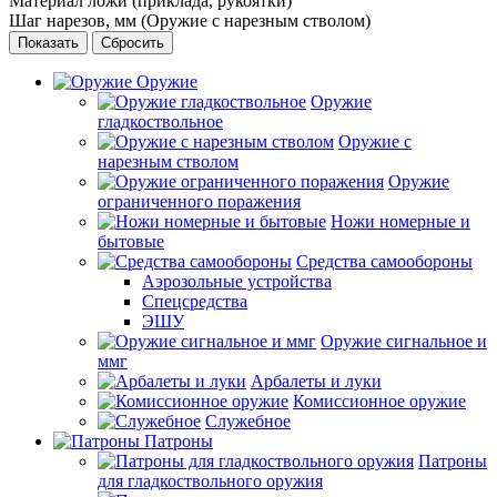
Материал ложи (приклада, рукоятки)
Шаг нарезов, мм (Оружие с нарезным стволом)
Сбросить
Оружие
Оружие
гладкоствольное
Оружие с
нарезным стволом
Оружие
ограниченного поражения
Ножи номерные и
бытовые
Средства самообороны
Аэрозольные устройства
Спецсредства
ЭШУ
Оружие сигнальное и
ммг
Арбалеты и луки
Комиссионное оружие
Служебное
Патроны
Патроны
для гладкоствольного оружия