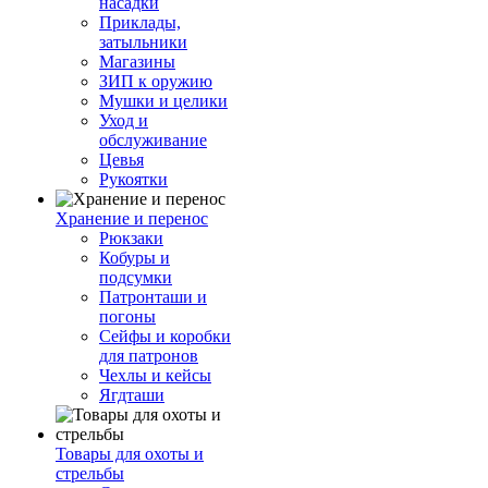
насадки
Приклады,
затыльники
Магазины
ЗИП к оружию
Мушки и целики
Уход и
обслуживание
Цевья
Рукоятки
Хранение и перенос
Рюкзаки
Кобуры и
подсумки
Патронташи и
погоны
Сейфы и коробки
для патронов
Чехлы и кейсы
Ягдташи
Товары для охоты и
стрельбы