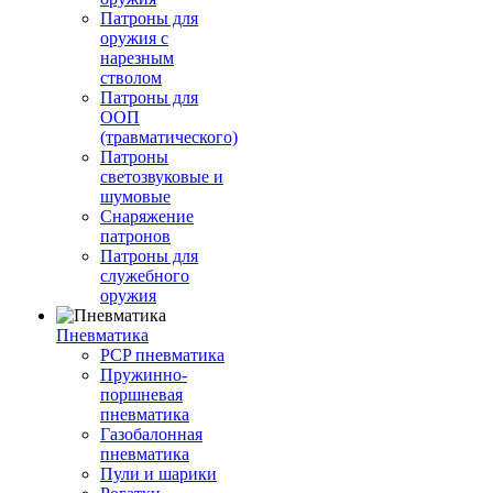
Патроны для
оружия с
нарезным
стволом
Патроны для
ООП
(травматического)
Патроны
светозвуковые и
шумовые
Снаряжение
патронов
Патроны для
служебного
оружия
Пневматика
PCP пневматика
Пружинно-
поршневая
пневматика
Газобалонная
пневматика
Пули и шарики