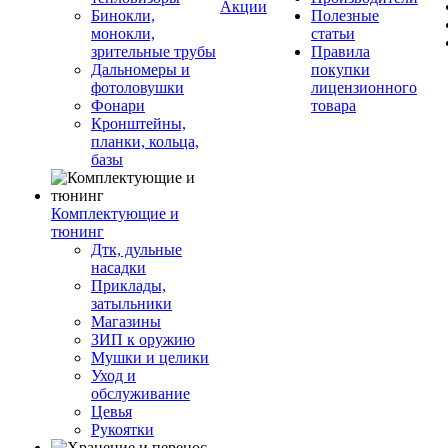
Акции
Бинокли,
Полезные
монокли,
статьи
зрительные трубы
Правила
Дальномеры и
покупки
фотоловушки
лицензионного
Фонари
товара
Кронштейны,
планки, кольца,
базы
Комплектующие и
тюнинг
Дтк, дульные
насадки
Приклады,
затыльники
Магазины
ЗИП к оружию
Мушки и целики
Уход и
обслуживание
Цевья
Рукоятки