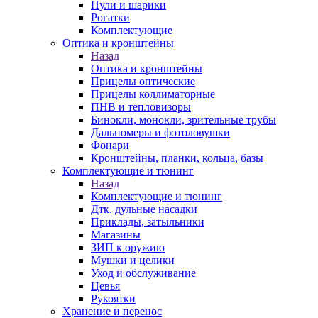
Пули и шарики
Рогатки
Комплектующие
Оптика и кронштейны
Назад
Оптика и кронштейны
Прицелы оптические
Прицелы коллиматорные
ПНВ и тепловизоры
Бинокли, монокли, зрительные трубы
Дальномеры и фотоловушки
Фонари
Кронштейны, планки, кольца, базы
Комплектующие и тюнинг
Назад
Комплектующие и тюнинг
Дтк, дульные насадки
Приклады, затыльники
Магазины
ЗИП к оружию
Мушки и целики
Уход и обслуживание
Цевья
Рукоятки
Хранение и перенос