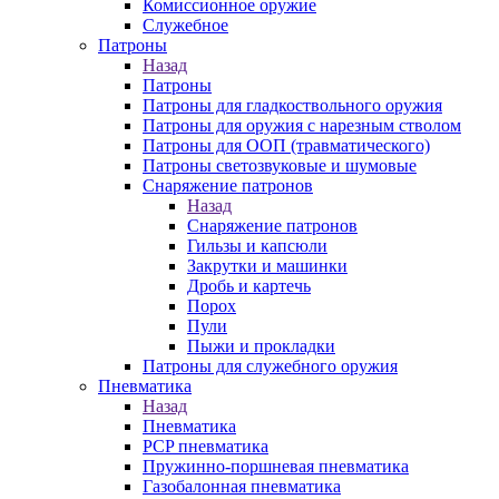
Комиссионное оружие
Служебное
Патроны
Назад
Патроны
Патроны для гладкоствольного оружия
Патроны для оружия с нарезным стволом
Патроны для ООП (травматического)
Патроны светозвуковые и шумовые
Снаряжение патронов
Назад
Снаряжение патронов
Гильзы и капсюли
Закрутки и машинки
Дробь и картечь
Порох
Пули
Пыжи и прокладки
Патроны для служебного оружия
Пневматика
Назад
Пневматика
PCP пневматика
Пружинно-поршневая пневматика
Газобалонная пневматика