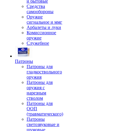
и бытовые
Средства
самообороны
Оружие
сигнальное и ммг
Арбалеты и луки
Комиссионное
оружие
Служебное
Патроны
Патроны для
гладкоствольного
оружия
Патроны для
оружия с
нарезным
стволом
Патроны для
ООП
(травматического)
Патроны
светозвуковые и
шумовые