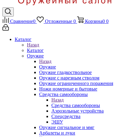
Сравнение
0
Отложенные
0
Корзина
0
0
Каталог
Назад
Каталог
Оружие
Назад
Оружие
Оружие гладкоствольное
Оружие с нарезным стволом
Оружие ограниченного поражения
Ножи номерные и бытовые
Средства самообороны
Назад
Средства самообороны
Аэрозольные устройства
Спецсредства
ЭШУ
Оружие сигнальное и ммг
Арбалеты и луки