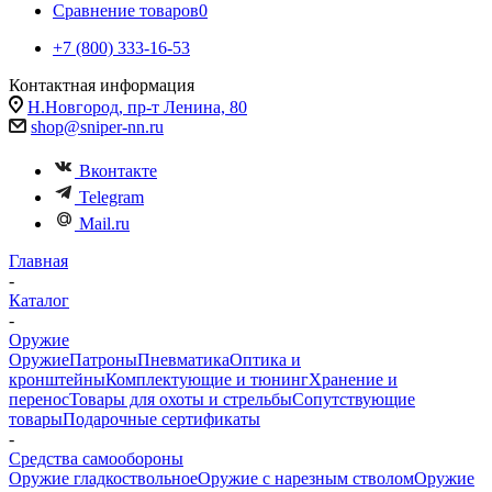
Сравнение товаров
0
+7 (800) 333-16-53
Контактная информация
Н.Новгород, пр-т Ленина, 80
shop@sniper-nn.ru
Вконтакте
Telegram
Mail.ru
Главная
-
Каталог
-
Оружие
Оружие
Патроны
Пневматика
Оптика и
кронштейны
Комплектующие и тюнинг
Хранение и
перенос
Товары для охоты и стрельбы
Сопутствующие
товары
Подарочные сертификаты
-
Средства самообороны
Оружие гладкоствольное
Оружие с нарезным стволом
Оружие