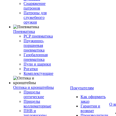
Снаряжение
патронов
Патроны для
служебного
оружия
Пневматика
PCP пневматика
Пружинно-
поршневая
пневматика
Газобалонная
пневматика
Пули и шарики
Рогатки
Комплектующие
Оптика и кронштейны
Покупателям
Прицелы
оптические
Как оформить
Прицелы
заказ
О к
коллиматорные
Гарантия и
ПНВ и
возврат
тепловизоры
Производители