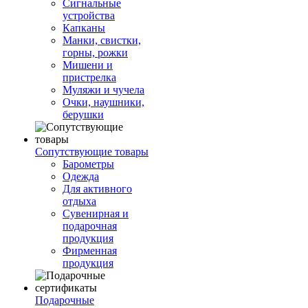
Сигнальные
устройства
Капканы
Манки, свистки,
горны, рожки
Мишени и
пристрелка
Муляжи и чучела
Очки, наушники,
берушки
Сопутствующие товары
Барометры
Одежда
Для активного
отдыха
Сувенирная и
подарочная
продукция
Фирменная
продукция
Подарочные