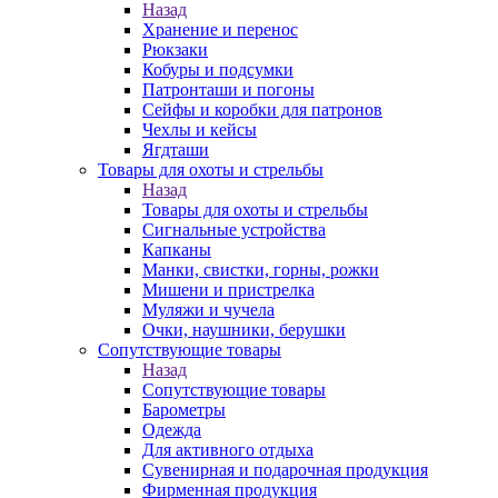
Назад
Хранение и перенос
Рюкзаки
Кобуры и подсумки
Патронташи и погоны
Сейфы и коробки для патронов
Чехлы и кейсы
Ягдташи
Товары для охоты и стрельбы
Назад
Товары для охоты и стрельбы
Сигнальные устройства
Капканы
Манки, свистки, горны, рожки
Мишени и пристрелка
Муляжи и чучела
Очки, наушники, берушки
Сопутствующие товары
Назад
Сопутствующие товары
Барометры
Одежда
Для активного отдыха
Сувенирная и подарочная продукция
Фирменная продукция