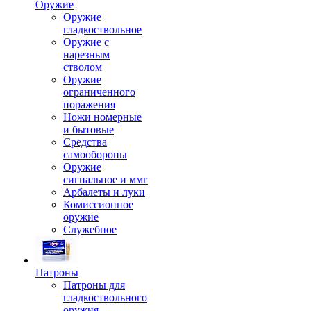
Оружие
Оружие
гладкоствольное
Оружие с
нарезным
стволом
Оружие
ограниченного
поражения
Ножи номерные
и бытовые
Средства
самообороны
Оружие
сигнальное и ммг
Арбалеты и луки
Комиссионное
оружие
Служебное
Патроны
Патроны для
гладкоствольного
оружия