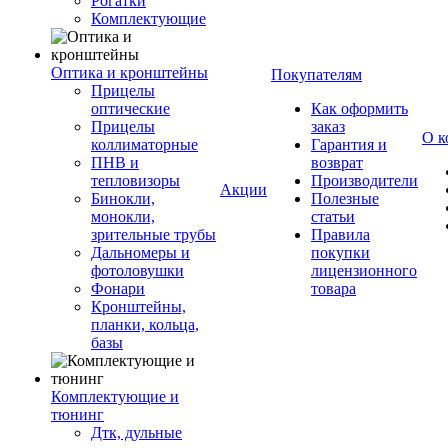
Рогатки
Комплектующие
Оптика и кронштейны
Покупателям
Прицелы
оптические
Как оформить
Прицелы
заказ
О к
коллиматорные
Гарантия и
ПНВ и
возврат
тепловизоры
Производители
Акции
Бинокли,
Полезные
монокли,
статьи
зрительные трубы
Правила
Дальномеры и
покупки
фотоловушки
лицензионного
Фонари
товара
Кронштейны,
планки, кольца,
базы
Комплектующие и
тюнинг
Дтк, дульные