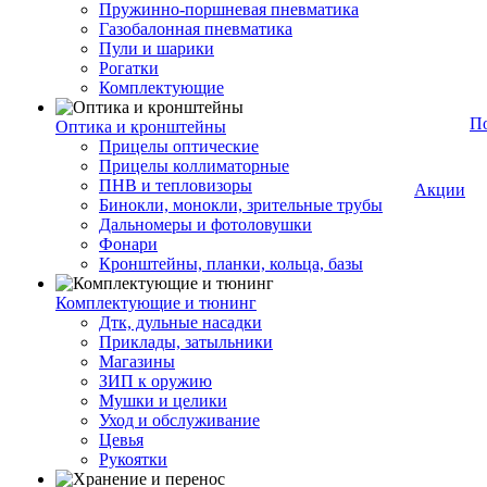
Пружинно-поршневая пневматика
Газобалонная пневматика
Пули и шарики
Рогатки
Комплектующие
П
Оптика и кронштейны
Прицелы оптические
Прицелы коллиматорные
ПНВ и тепловизоры
Акции
Бинокли, монокли, зрительные трубы
Дальномеры и фотоловушки
Фонари
Кронштейны, планки, кольца, базы
Комплектующие и тюнинг
Дтк, дульные насадки
Приклады, затыльники
Магазины
ЗИП к оружию
Мушки и целики
Уход и обслуживание
Цевья
Рукоятки