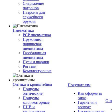
Снаряжение
патронов
Патроны для
служебного
оружия
Пневматика
PCP пневматика
Пружинно-
поршневая
пневматика
Газобалонная
пневматика
Пули и шарики
Рогатки
Комплектующие
Оптика и кронштейны
Покупателям
Прицелы
оптические
Как оформить
Прицелы
заказ
О к
коллиматорные
Гарантия и
ПНВ и
возврат
тепловизоры
Производители