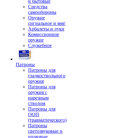
и бытовые
Средства
самообороны
Оружие
сигнальное и ммг
Арбалеты и луки
Комиссионное
оружие
Служебное
Патроны
Патроны для
гладкоствольного
оружия
Патроны для
оружия с
нарезным
стволом
Патроны для
ООП
(травматического)
Патроны
светозвуковые и
шумовые