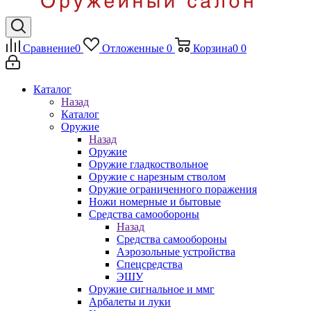
Сравнение
0
Отложенные
0
Корзина
0
0
Каталог
Назад
Каталог
Оружие
Назад
Оружие
Оружие гладкоствольное
Оружие с нарезным стволом
Оружие ограниченного поражения
Ножи номерные и бытовые
Средства самообороны
Назад
Средства самообороны
Аэрозольные устройства
Спецсредства
ЭШУ
Оружие сигнальное и ммг
Арбалеты и луки