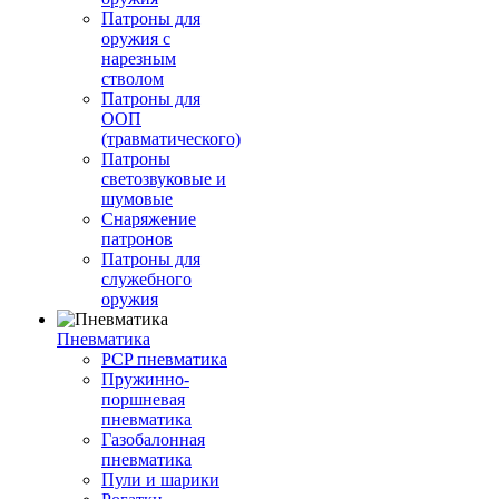
Патроны для
оружия с
нарезным
стволом
Патроны для
ООП
(травматического)
Патроны
светозвуковые и
шумовые
Снаряжение
патронов
Патроны для
служебного
оружия
Пневматика
PCP пневматика
Пружинно-
поршневая
пневматика
Газобалонная
пневматика
Пули и шарики