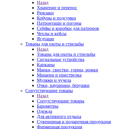
Назад
Хранение и перенос
Рюкзаки
Кобуры и подсумки
Патронташи и погоны
Сейфы и коробки для патронов
Чехлы и кейсы
Ягдташи
Товары для охоты и стрельбы
Назад
Товары для охоты и стрельбы
Сигнальные устройства
Капканы
Манки, свистки, горны, рожки
Мишени и пристрелка
Муляжи и чучела
Очки, наушники, берушки
Сопутствующие товары
Назад
Сопутствующие товары
Барометры
Одежда
Для активного отдыха
Сувенирная и подарочная продукция
Фирменная продукция