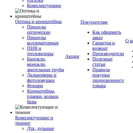
Рогатки
Комплектующие
Оптика и кронштейны
Покупателям
Прицелы
оптические
Как оформить
Прицелы
заказ
О к
коллиматорные
Гарантия и
ПНВ и
возврат
тепловизоры
Производители
Акции
Бинокли,
Полезные
монокли,
статьи
зрительные трубы
Правила
Дальномеры и
покупки
фотоловушки
лицензионного
Фонари
товара
Кронштейны,
планки, кольца,
базы
Комплектующие и
тюнинг
Дтк, дульные