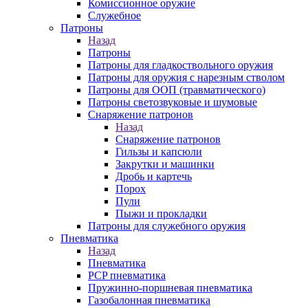
Комиссионное оружие
Служебное
Патроны
Назад
Патроны
Патроны для гладкоствольного оружия
Патроны для оружия с нарезным стволом
Патроны для ООП (травматического)
Патроны светозвуковые и шумовые
Снаряжение патронов
Назад
Снаряжение патронов
Гильзы и капсюли
Закрутки и машинки
Дробь и картечь
Порох
Пули
Пыжи и прокладки
Патроны для служебного оружия
Пневматика
Назад
Пневматика
PCP пневматика
Пружинно-поршневая пневматика
Газобалонная пневматика