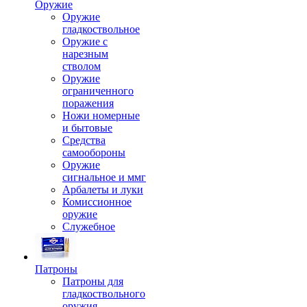
Оружие
Оружие
гладкоствольное
Оружие с
нарезным
стволом
Оружие
ограниченного
поражения
Ножи номерные
и бытовые
Средства
самообороны
Оружие
сигнальное и ммг
Арбалеты и луки
Комиссионное
оружие
Служебное
Патроны
Патроны для
гладкоствольного
оружия