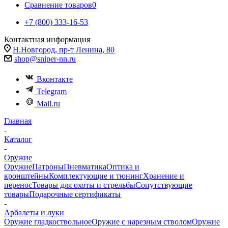
Сравнение товаров
0
+7 (800) 333-16-53
Контактная информация
Н.Новгород, пр-т Ленина, 80
shop@sniper-nn.ru
Вконтакте
Telegram
Mail.ru
Главная
-
Каталог
-
Оружие
Оружие
Патроны
Пневматика
Оптика и
кронштейны
Комплектующие и тюнинг
Хранение и
перенос
Товары для охоты и стрельбы
Сопутствующие
товары
Подарочные сертификаты
-
Арбалеты и луки
Оружие гладкоствольное
Оружие с нарезным стволом
Оружие