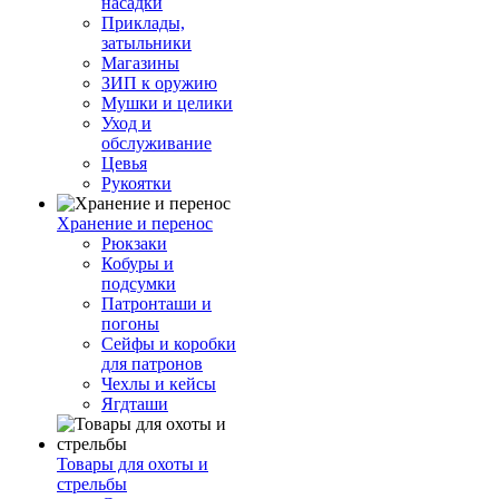
насадки
Приклады,
затыльники
Магазины
ЗИП к оружию
Мушки и целики
Уход и
обслуживание
Цевья
Рукоятки
Хранение и перенос
Рюкзаки
Кобуры и
подсумки
Патронташи и
погоны
Сейфы и коробки
для патронов
Чехлы и кейсы
Ягдташи
Товары для охоты и
стрельбы