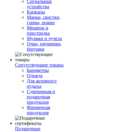
Сигнальные
устройства
Капканы
Манки, свистки,
горны, рожки
Мишени и
пристрелка
Муляжи и чучела
Очки, наушники,
берушки
Сопутствующие товары
Барометры
Одежда
Для активного
отдыха
Сувенирная и
подарочная
продукция
Фирменная
продукция
Подарочные