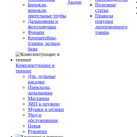
Акции
Бинокли,
Полезные
монокли,
статьи
зрительные трубы
Правила
Дальномеры и
покупки
фотоловушки
лицензионного
Фонари
товара
Кронштейны,
планки, кольца,
базы
Комплектующие и
тюнинг
Дтк, дульные
насадки
Приклады,
затыльники
Магазины
ЗИП к оружию
Мушки и целики
Уход и
обслуживание
Цевья
Рукоятки