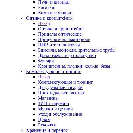
Пули и шарики
Рогатки
Комплектующие
Оптика и кронштейны
Назад
Оптика и кронштейны
Прицелы оптические
Прицелы коллиматорные
ПНВ и тепловизоры
Бинокли, монокли, зрительные трубы
Дальномеры и фотоловушки
Фонари
Кронштейны, планки, кольца, базы
Комплектующие и тюнинг
Назад
Комплектующие и тюнинг
Дтк, дульные насадки
Приклады, затыльники
Магазины
ЗИП к оружию
Мушки и целики
Уход и обслуживание
Цевья
Рукоятки
Хранение и перенос