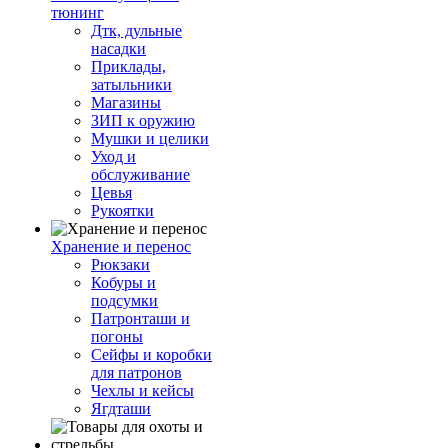
тюнинг
Дтк, дульные
насадки
Приклады,
затыльники
Магазины
ЗИП к оружию
Мушки и целики
Уход и
обслуживание
Цевья
Рукоятки
Хранение и перенос
Рюкзаки
Кобуры и
подсумки
Патронташи и
погоны
Сейфы и коробки
для патронов
Чехлы и кейсы
Ягдташи