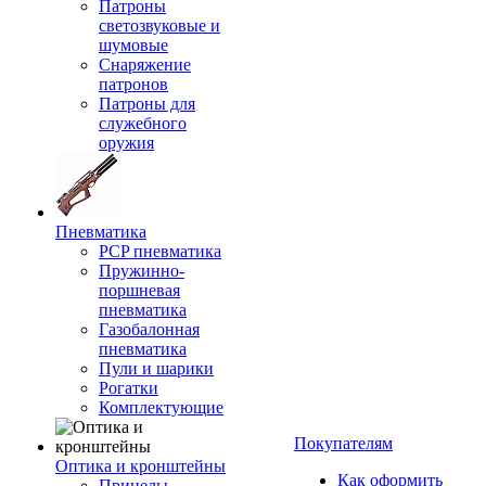
Патроны
светозвуковые и
шумовые
Снаряжение
патронов
Патроны для
служебного
оружия
Пневматика
PCP пневматика
Пружинно-
поршневая
пневматика
Газобалонная
пневматика
Пули и шарики
Рогатки
Комплектующие
Покупателям
Оптика и кронштейны
Как оформить
Прицелы