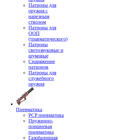
Патроны для
оружия с
нарезным
стволом
Патроны для
ООП
(травматического)
Патроны
светозвуковые и
шумовые
Снаряжение
патронов
Патроны для
служебного
оружия
Пневматика
PCP пневматика
Пружинно-
поршневая
пневматика
Газобалонная