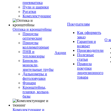
пневматика
Пули и шарики
Рогатки
Комплектующие
Покупателям
Оптика и кронштейны
Как оформить
Прицелы
заказ
оптические
О к
Гарантия и
Прицелы
возврат
коллиматорные
Производители
ПНВ и
Акции
Полезные
тепловизоры
статьи
Бинокли,
Правила
монокли,
покупки
зрительные трубы
лицензионного
Дальномеры и
товара
фотоловушки
Фонари
Кронштейны,
планки, кольца,
базы
Комплектующие и