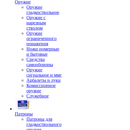
Оружие
Оружие
гладкоствольное
Оружие с
нарезным
стволом
Оружие
ограниченного
поражения
Ножи номерные
и бытовые
Средства
самообороны
Оружие
сигнальное и ммг
Арбалеты и луки
Комиссионное
оружие
Служебное
Патроны
Патроны для
гладкоствольного
оружия