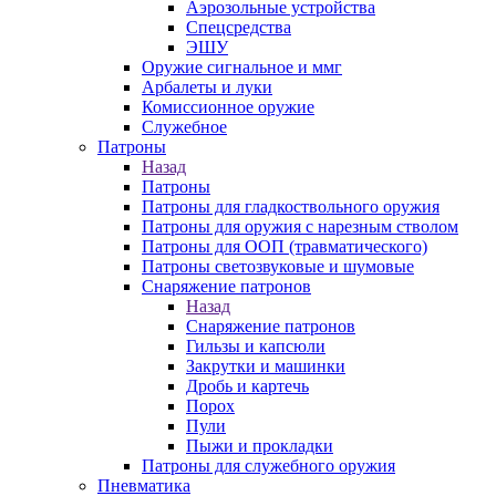
Аэрозольные устройства
Спецсредства
ЭШУ
Оружие сигнальное и ммг
Арбалеты и луки
Комиссионное оружие
Служебное
Патроны
Назад
Патроны
Патроны для гладкоствольного оружия
Патроны для оружия с нарезным стволом
Патроны для ООП (травматического)
Патроны светозвуковые и шумовые
Снаряжение патронов
Назад
Снаряжение патронов
Гильзы и капсюли
Закрутки и машинки
Дробь и картечь
Порох
Пули
Пыжи и прокладки
Патроны для служебного оружия
Пневматика