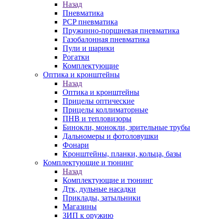
Назад
Пневматика
PCP пневматика
Пружинно-поршневая пневматика
Газобалонная пневматика
Пули и шарики
Рогатки
Комплектующие
Оптика и кронштейны
Назад
Оптика и кронштейны
Прицелы оптические
Прицелы коллиматорные
ПНВ и тепловизоры
Бинокли, монокли, зрительные трубы
Дальномеры и фотоловушки
Фонари
Кронштейны, планки, кольца, базы
Комплектующие и тюнинг
Назад
Комплектующие и тюнинг
Дтк, дульные насадки
Приклады, затыльники
Магазины
ЗИП к оружию