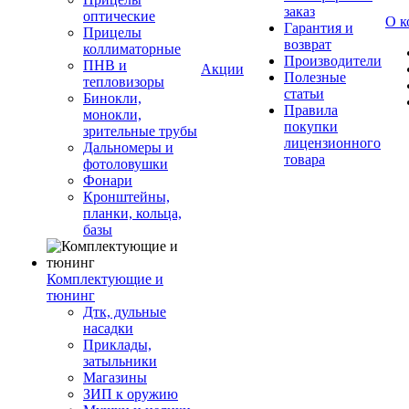
заказ
оптические
О к
Гарантия и
Прицелы
возврат
коллиматорные
Производители
ПНВ и
Акции
Полезные
тепловизоры
статьи
Бинокли,
Правила
монокли,
покупки
зрительные трубы
лицензионного
Дальномеры и
товара
фотоловушки
Фонари
Кронштейны,
планки, кольца,
базы
Комплектующие и
тюнинг
Дтк, дульные
насадки
Приклады,
затыльники
Магазины
ЗИП к оружию