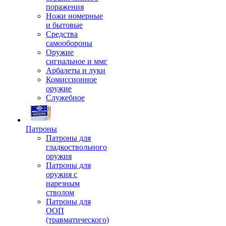
поражения
Ножи номерные
и бытовые
Средства
самообороны
Оружие
сигнальное и ммг
Арбалеты и луки
Комиссионное
оружие
Служебное
Патроны
Патроны для
гладкоствольного
оружия
Патроны для
оружия с
нарезным
стволом
Патроны для
ООП
(травматического)