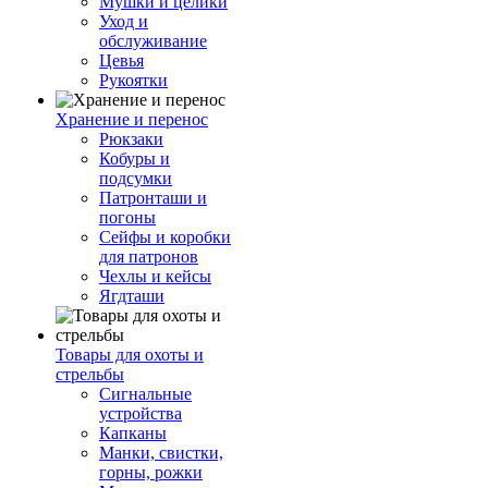
Мушки и целики
Уход и
обслуживание
Цевья
Рукоятки
Хранение и перенос
Рюкзаки
Кобуры и
подсумки
Патронташи и
погоны
Сейфы и коробки
для патронов
Чехлы и кейсы
Ягдташи
Товары для охоты и
стрельбы
Сигнальные
устройства
Капканы
Манки, свистки,
горны, рожки