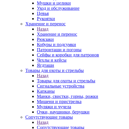
Мушки и целики
Уход и обслуживание
Цевья
Рукоятки
Хранение и перенос
Назад
Хранение и перенос
Рюкзаки
Кобуры и подсумки
Патронташи и погоны
Сейфы и коробки для патронов
Чехлы и кейсы
Ягдташи
Товары для охоты и стрельбы
Назад
Товары для охоты и стрельбы
Сигнальные устройства
Капканы
Манки, свистки, горны, рожки
Мишени и пристрелка
Муляжи и чучела
Очки, наушники, берушки
Сопутствующие товары
Назад
Сопутствующие товары