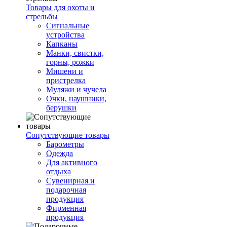
Товары для охоты и
стрельбы
Сигнальные
устройства
Капканы
Манки, свистки,
горны, рожки
Мишени и
пристрелка
Муляжи и чучела
Очки, наушники,
берушки
Сопутствующие товары
Барометры
Одежда
Для активного
отдыха
Сувенирная и
подарочная
продукция
Фирменная
продукция