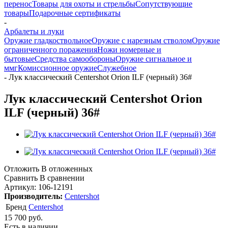
перенос
Товары для охоты и стрельбы
Сопутствующие
товары
Подарочные сертификаты
-
Арбалеты и луки
Оружие гладкоствольное
Оружие с нарезным стволом
Оружие
ограниченного поражения
Ножи номерные и
бытовые
Средства самообороны
Оружие сигнальное и
ммг
Комиссионное оружие
Служебное
-
Лук классический Centershot Orion ILF (черный) 36#
Лук классический Centershot Orion
ILF (черный) 36#
Отложить
В отложенных
Сравнить
В сравнении
Артикул:
106-12191
Производитель:
Centershot
Бренд
Centershot
15 700
руб.
Есть в наличии