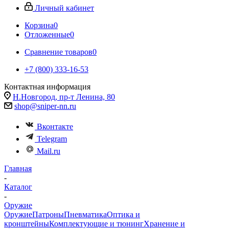
Личный кабинет
Корзина
0
Отложенные
0
Сравнение товаров
0
+7 (800) 333-16-53
Контактная информация
Н.Новгород, пр-т Ленина, 80
shop@sniper-nn.ru
Вконтакте
Telegram
Mail.ru
Главная
-
Каталог
-
Оружие
Оружие
Патроны
Пневматика
Оптика и
кронштейны
Комплектующие и тюнинг
Хранение и