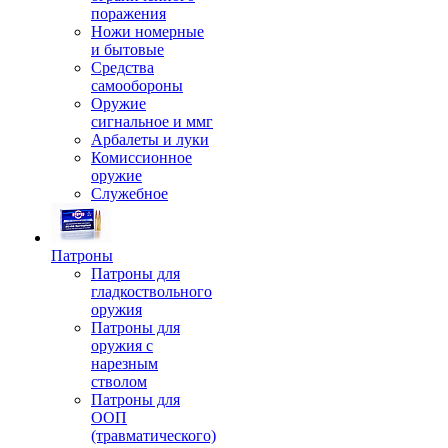
поражения
Ножи номерные
и бытовые
Средства
самообороны
Оружие
сигнальное и ммг
Арбалеты и луки
Комиссионное
оружие
Служебное
Патроны
Патроны для
гладкоствольного
оружия
Патроны для
оружия с
нарезным
стволом
Патроны для
ООП
(травматического)