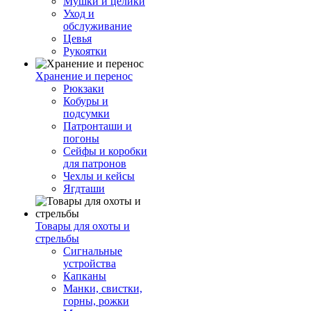
Мушки и целики
Уход и
обслуживание
Цевья
Рукоятки
Хранение и перенос
Рюкзаки
Кобуры и
подсумки
Патронташи и
погоны
Сейфы и коробки
для патронов
Чехлы и кейсы
Ягдташи
Товары для охоты и
стрельбы
Сигнальные
устройства
Капканы
Манки, свистки,
горны, рожки