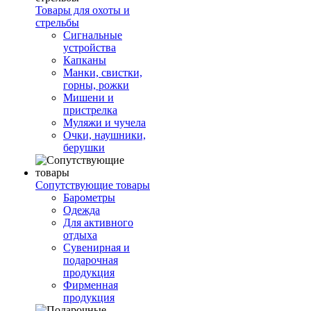
Товары для охоты и
стрельбы
Сигнальные
устройства
Капканы
Манки, свистки,
горны, рожки
Мишени и
пристрелка
Муляжи и чучела
Очки, наушники,
берушки
Сопутствующие товары
Барометры
Одежда
Для активного
отдыха
Сувенирная и
подарочная
продукция
Фирменная
продукция