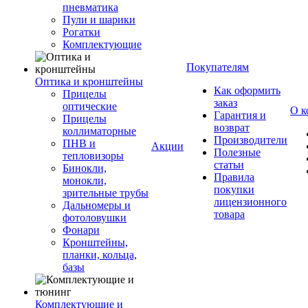
пневматика
Пули и шарики
Рогатки
Комплектующие
Покупателям
Оптика и кронштейны
Как оформить
Прицелы
заказ
оптические
О к
Гарантия и
Прицелы
возврат
коллиматорные
Производители
ПНВ и
Акции
Полезные
тепловизоры
статьи
Бинокли,
Правила
монокли,
покупки
зрительные трубы
лицензионного
Дальномеры и
товара
фотоловушки
Фонари
Кронштейны,
планки, кольца,
базы
Комплектующие и