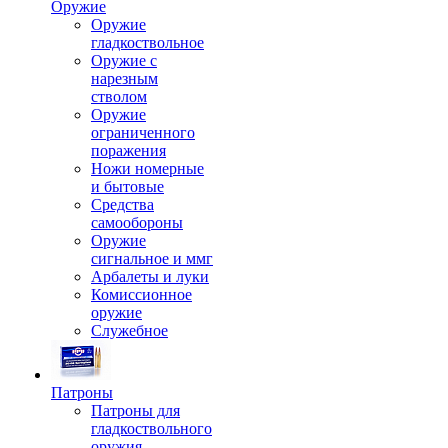
Оружие
Оружие
гладкоствольное
Оружие с
нарезным
стволом
Оружие
ограниченного
поражения
Ножи номерные
и бытовые
Средства
самообороны
Оружие
сигнальное и ммг
Арбалеты и луки
Комиссионное
оружие
Служебное
Патроны
Патроны для
гладкоствольного
оружия