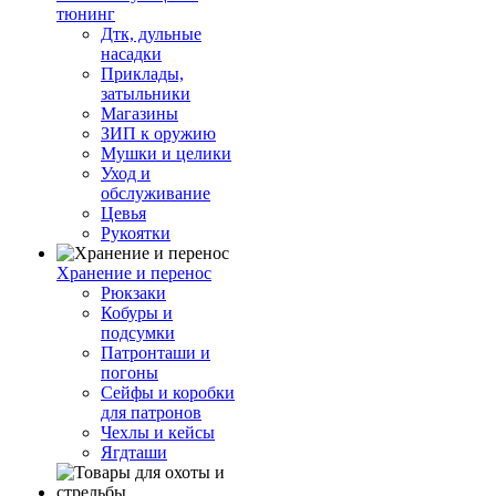
тюнинг
Дтк, дульные
насадки
Приклады,
затыльники
Магазины
ЗИП к оружию
Мушки и целики
Уход и
обслуживание
Цевья
Рукоятки
Хранение и перенос
Рюкзаки
Кобуры и
подсумки
Патронташи и
погоны
Сейфы и коробки
для патронов
Чехлы и кейсы
Ягдташи