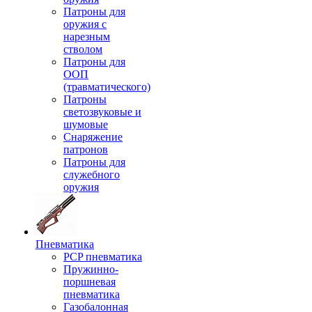
Патроны для
оружия с
нарезным
стволом
Патроны для
ООП
(травматического)
Патроны
светозвуковые и
шумовые
Снаряжение
патронов
Патроны для
служебного
оружия
Пневматика
PCP пневматика
Пружинно-
поршневая
пневматика
Газобалонная