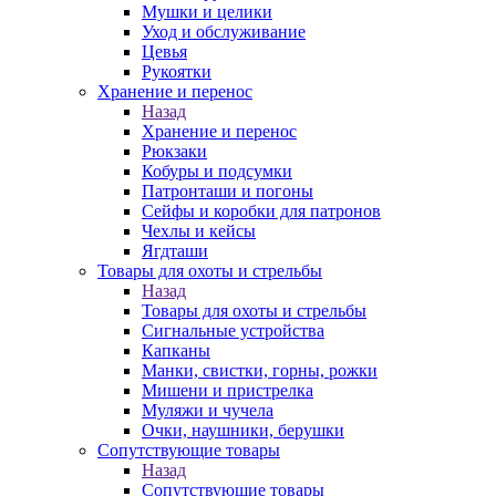
Мушки и целики
Уход и обслуживание
Цевья
Рукоятки
Хранение и перенос
Назад
Хранение и перенос
Рюкзаки
Кобуры и подсумки
Патронташи и погоны
Сейфы и коробки для патронов
Чехлы и кейсы
Ягдташи
Товары для охоты и стрельбы
Назад
Товары для охоты и стрельбы
Сигнальные устройства
Капканы
Манки, свистки, горны, рожки
Мишени и пристрелка
Муляжи и чучела
Очки, наушники, берушки
Сопутствующие товары
Назад
Сопутствующие товары