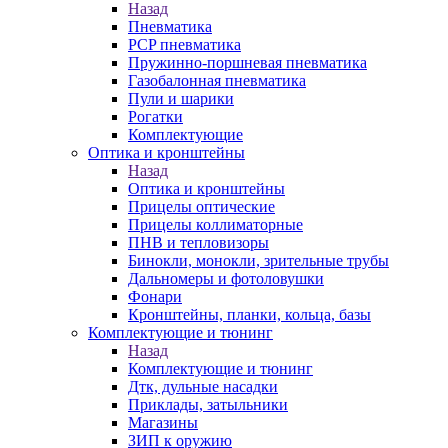
Назад
Пневматика
PCP пневматика
Пружинно-поршневая пневматика
Газобалонная пневматика
Пули и шарики
Рогатки
Комплектующие
Оптика и кронштейны
Назад
Оптика и кронштейны
Прицелы оптические
Прицелы коллиматорные
ПНВ и тепловизоры
Бинокли, монокли, зрительные трубы
Дальномеры и фотоловушки
Фонари
Кронштейны, планки, кольца, базы
Комплектующие и тюнинг
Назад
Комплектующие и тюнинг
Дтк, дульные насадки
Приклады, затыльники
Магазины
ЗИП к оружию