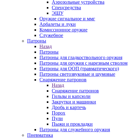
Аэрозольные устройства
Спецсредства
ЭШУ
Оружие сигнальное и ммг
Арбалеты и луки
Комиссионное оружие
Служебное
Патроны
Назад
Патроны
Патроны для гладкоствольного оружия
Патроны для оружия с нарезным стволом
Патроны для ООП (травматического)
Патроны светозвуковые и шумовые
Снаряжение патронов
Назад
Снаряжение патронов
Гильзы и капсюли
Закрутки и машинки
Дробь и картечь
Порох
Пули
Пыжи и прокладки
Патроны для служебного оружия
Пневматика