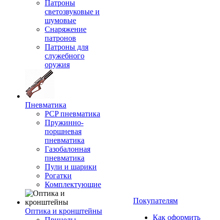
Патроны
светозвуковые и
шумовые
Снаряжение
патронов
Патроны для
служебного
оружия
Пневматика
PCP пневматика
Пружинно-
поршневая
пневматика
Газобалонная
пневматика
Пули и шарики
Рогатки
Комплектующие
Покупателям
Оптика и кронштейны
Как оформить
Прицелы