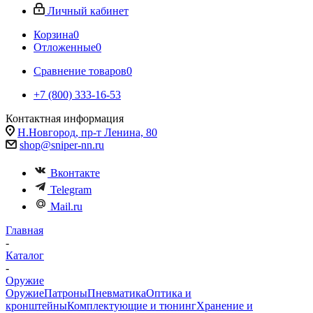
Личный кабинет
Корзина
0
Отложенные
0
Сравнение товаров
0
+7 (800) 333-16-53
Контактная информация
Н.Новгород, пр-т Ленина, 80
shop@sniper-nn.ru
Вконтакте
Telegram
Mail.ru
Главная
-
Каталог
-
Оружие
Оружие
Патроны
Пневматика
Оптика и
кронштейны
Комплектующие и тюнинг
Хранение и