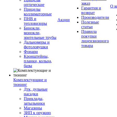
заказ
оптические
О к
Гарантия и
Прицелы
возврат
коллиматорные
Производители
ПНВ и
Акции
Полезные
тепловизоры
статьи
Бинокли,
Правила
монокли,
покупки
зрительные трубы
лицензионного
Дальномеры и
товара
фотоловушки
Фонари
Кронштейны,
планки, кольца,
базы
Комплектующие и
тюнинг
Дтк, дульные
насадки
Приклады,
затыльники
Магазины
ЗИП к оружию