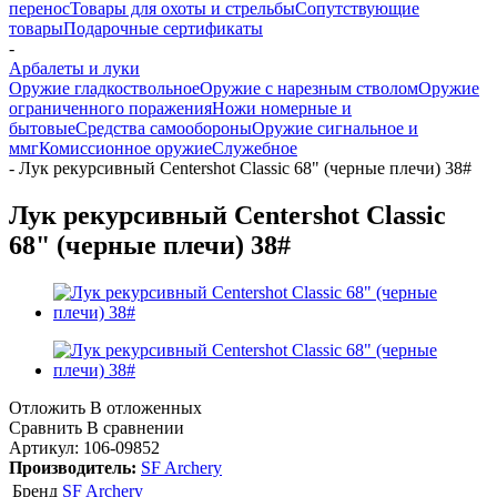
перенос
Товары для охоты и стрельбы
Сопутствующие
товары
Подарочные сертификаты
-
Арбалеты и луки
Оружие гладкоствольное
Оружие с нарезным стволом
Оружие
ограниченного поражения
Ножи номерные и
бытовые
Средства самообороны
Оружие сигнальное и
ммг
Комиссионное оружие
Служебное
-
Лук рекурсивный Centershot Classic 68" (черные плечи) 38#
Лук рекурсивный Centershot Classic
68" (черные плечи) 38#
Отложить
В отложенных
Сравнить
В сравнении
Артикул:
106-09852
Производитель:
SF Archery
Бренд
SF Archery