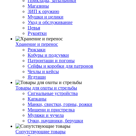
Приклады, затыльники
Магазины
ЗИП к оружию
Мушки и целики
Уход и обслуживание
Цевья
Рукоятки
Хранение и перенос
Рюкзаки
Кобуры и подсумки
Патронташи и погоны
Сейфы и коробки для патронов
Чехлы и кейсы
Ягдташи
Товары для охоты и стрельбы
Сигнальные устройства
Капканы
Манки, свистки, горны, рожки
Мишени и пристрелка
Муляжи и чучела
Очки, наушники, берушки
Сопутствующие товары