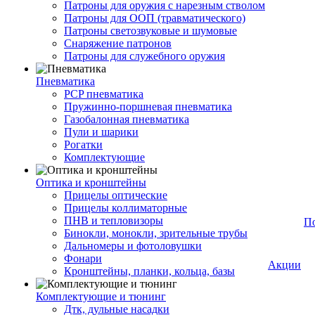
Патроны для оружия с нарезным стволом
Патроны для ООП (травматического)
Патроны светозвуковые и шумовые
Снаряжение патронов
Патроны для служебного оружия
Пневматика
PCP пневматика
Пружинно-поршневая пневматика
Газобалонная пневматика
Пули и шарики
Рогатки
Комплектующие
Оптика и кронштейны
Прицелы оптические
Прицелы коллиматорные
ПНВ и тепловизоры
П
Бинокли, монокли, зрительные трубы
Дальномеры и фотоловушки
Фонари
Акции
Кронштейны, планки, кольца, базы
Комплектующие и тюнинг
Дтк, дульные насадки