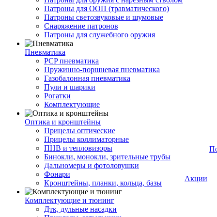
Патроны для ООП (травматического)
Патроны светозвуковые и шумовые
Снаряжение патронов
Патроны для служебного оружия
Пневматика
PCP пневматика
Пружинно-поршневая пневматика
Газобалонная пневматика
Пули и шарики
Рогатки
Комплектующие
Оптика и кронштейны
Прицелы оптические
Прицелы коллиматорные
ПНВ и тепловизоры
П
Бинокли, монокли, зрительные трубы
Дальномеры и фотоловушки
Фонари
Акции
Кронштейны, планки, кольца, базы
Комплектующие и тюнинг
Дтк, дульные насадки