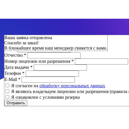
Зарезервировать
Ваша заявка отправлена
Спасибо за заказ!
Фамилия
*
В ближайшее время наш менеджер свяжется с вами.
Имя
*
Отчество
*
Номер лицензии или разрешения
*
Дата выдачи
*
Телефон
*
E-Mail
*
Я согласен на
обработку персональных данных
Я являюсь владельцем лицензии или разрешения (правила 
Я ознакомлен с условиями резерва
Отправить