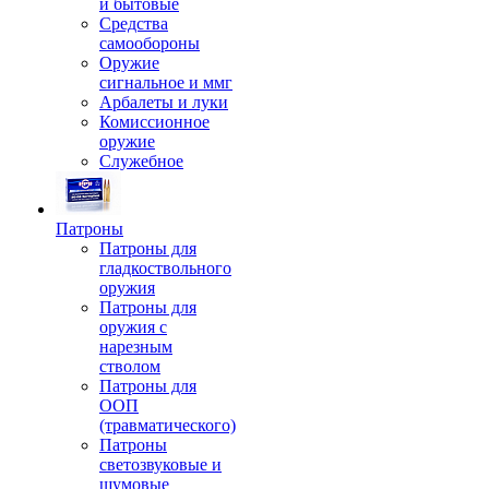
и бытовые
Средства
самообороны
Оружие
сигнальное и ммг
Арбалеты и луки
Комиссионное
оружие
Служебное
Патроны
Патроны для
гладкоствольного
оружия
Патроны для
оружия с
нарезным
стволом
Патроны для
ООП
(травматического)
Патроны
светозвуковые и
шумовые