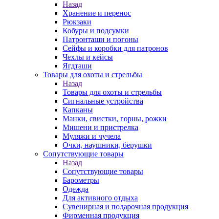
Назад
Хранение и перенос
Рюкзаки
Кобуры и подсумки
Патронташи и погоны
Сейфы и коробки для патронов
Чехлы и кейсы
Ягдташи
Товары для охоты и стрельбы
Назад
Товары для охоты и стрельбы
Сигнальные устройства
Капканы
Манки, свистки, горны, рожки
Мишени и пристрелка
Муляжи и чучела
Очки, наушники, берушки
Сопутствующие товары
Назад
Сопутствующие товары
Барометры
Одежда
Для активного отдыха
Сувенирная и подарочная продукция
Фирменная продукция