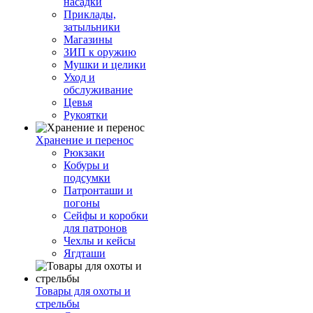
насадки
Приклады,
затыльники
Магазины
ЗИП к оружию
Мушки и целики
Уход и
обслуживание
Цевья
Рукоятки
Хранение и перенос
Рюкзаки
Кобуры и
подсумки
Патронташи и
погоны
Сейфы и коробки
для патронов
Чехлы и кейсы
Ягдташи
Товары для охоты и
стрельбы