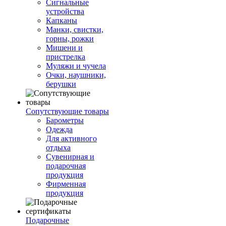
Сигнальные
устройства
Капканы
Манки, свистки,
горны, рожки
Мишени и
пристрелка
Муляжи и чучела
Очки, наушники,
берушки
Сопутствующие товары
Барометры
Одежда
Для активного
отдыха
Сувенирная и
подарочная
продукция
Фирменная
продукция
Подарочные