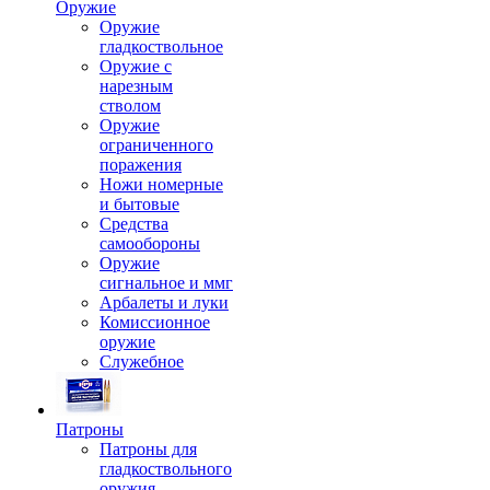
Оружие
Оружие
гладкоствольное
Оружие с
нарезным
стволом
Оружие
ограниченного
поражения
Ножи номерные
и бытовые
Средства
самообороны
Оружие
сигнальное и ммг
Арбалеты и луки
Комиссионное
оружие
Служебное
Патроны
Патроны для
гладкоствольного
оружия