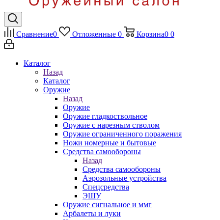
Сравнение
0
Отложенные
0
Корзина
0
0
Каталог
Назад
Каталог
Оружие
Назад
Оружие
Оружие гладкоствольное
Оружие с нарезным стволом
Оружие ограниченного поражения
Ножи номерные и бытовые
Средства самообороны
Назад
Средства самообороны
Аэрозольные устройства
Спецсредства
ЭШУ
Оружие сигнальное и ммг
Арбалеты и луки