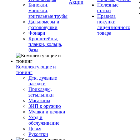
Акции
Бинокли,
Полезные
монокли,
статьи
зрительные трубы
Правила
Дальномеры и
покупки
фотоловушки
лицензионного
Фонари
товара
Кронштейны,
планки, кольца,
базы
Комплектующие и
тюнинг
Дтк, дульные
насадки
Приклады,
затыльники
Магазины
ЗИП к оружию
Мушки и целики
Уход и
обслуживание
Цевья
Рукоятки