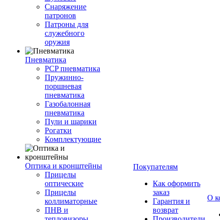
Снаряжение
патронов
Патроны для
служебного
оружия
Пневматика
PCP пневматика
Пружинно-
поршневая
пневматика
Газобалонная
пневматика
Пули и шарики
Рогатки
Комплектующие
Оптика и кронштейны
Покупателям
Прицелы
оптические
Как оформить
Прицелы
заказ
О к
коллиматорные
Гарантия и
ПНВ и
возврат
тепловизоры
Производители