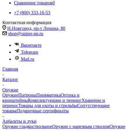
Сравнение товаров
0
+7 (800) 333-16-53
Контактная информация
Н.Новгород, пр-т Ленина, 80
shop@sniper-nn.ru
Вконтакте
Telegram
Mail.ru
Главная
-
Каталог
-
Оружие
Оружие
Патроны
Пневматика
Оптика и
кронштейны
Комплектующие и тюнинг
Хранение и
перенос
Товары для охоты и стрельбы
Сопутствующие
товары
Подарочные сертификаты
-
Арбалеты и луки
Оружие гладкоствольное
Оружие с нарезным стволом
Оружие