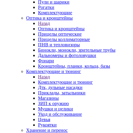
Пули и шарики
Рогатки
Комплектующие
Оптика и кронштейны
Назад
Оптика и кронштейны
Прицелы оптические
Прицелы коллиматорные
ПНВ и тепловизоры
Бинокли, монокли, зрительные трубы
Дальномеры и фотоловушки
Фонари
Кронштейны, планки, кольца, базы
Комплектующие и тюнинг
Назад
Комплектующие и тюнинг
Дтк, дульные насадки
Приклады, затыльники
Магазины
ЗИП к оружию
Мушки и целики
Уход и обслуживание
Цевья
Рукоятки
Хранение и перенос