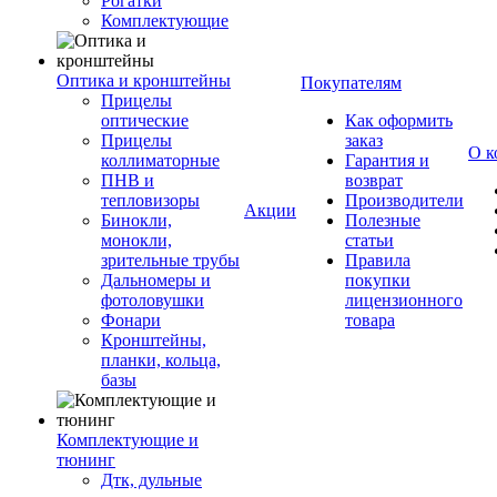
Рогатки
Комплектующие
Оптика и кронштейны
Покупателям
Прицелы
оптические
Как оформить
Прицелы
заказ
О к
коллиматорные
Гарантия и
ПНВ и
возврат
тепловизоры
Производители
Акции
Бинокли,
Полезные
монокли,
статьи
зрительные трубы
Правила
Дальномеры и
покупки
фотоловушки
лицензионного
Фонари
товара
Кронштейны,
планки, кольца,
базы
Комплектующие и
тюнинг
Дтк, дульные