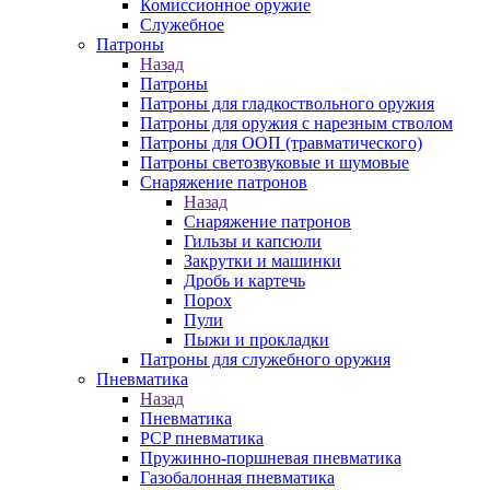
Комиссионное оружие
Служебное
Патроны
Назад
Патроны
Патроны для гладкоствольного оружия
Патроны для оружия с нарезным стволом
Патроны для ООП (травматического)
Патроны светозвуковые и шумовые
Снаряжение патронов
Назад
Снаряжение патронов
Гильзы и капсюли
Закрутки и машинки
Дробь и картечь
Порох
Пули
Пыжи и прокладки
Патроны для служебного оружия
Пневматика
Назад
Пневматика
PCP пневматика
Пружинно-поршневая пневматика
Газобалонная пневматика