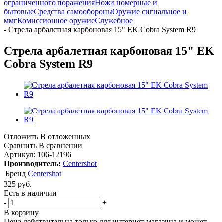
ограниченного поражения
Ножи номерные и
бытовые
Средства самообороны
Оружие сигнальное и
ммг
Комиссионное оружие
Служебное
-
Стрела арбалетная карбоновая 15" EK Cobra System R9
Стрела арбалетная карбоновая 15" EK
Cobra System R9
Отложить
В отложенных
Сравнить
В сравнении
Артикул:
106-12196
Производитель:
Centershot
Бренд
Centershot
325
руб.
Есть в наличии
-
+
В корзину
Цена действительна только для интернет-магазина и может