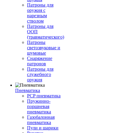
Патроны для
оружия с
нарезным
стволом
Патроны для
ООП
(травматического)
Патроны
светозвуковые и
шумовые
Снаряжение
патронов
Патроны для
служебного
оружия
Пневматика
PCP пневматика
Пружинно-
поршневая
пневматика
Газобалонная
пневматика
Пули и шарики