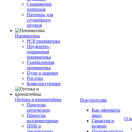
Снаряжение
патронов
Патроны для
служебного
оружия
Пневматика
PCP пневматика
Пружинно-
поршневая
пневматика
Газобалонная
пневматика
Пули и шарики
Рогатки
Комплектующие
Оптика и кронштейны
Покупателям
Прицелы
оптические
Как оформить
Прицелы
заказ
О к
коллиматорные
Гарантия и
ПНВ и
возврат
тепловизоры
Производители