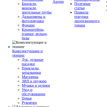
Акции
Бинокли,
Полезные
монокли,
статьи
зрительные трубы
Правила
Дальномеры и
покупки
фотоловушки
лицензионного
Фонари
товара
Кронштейны,
планки, кольца,
базы
Комплектующие и
тюнинг
Дтк, дульные
насадки
Приклады,
затыльники
Магазины
ЗИП к оружию
Мушки и целики
Уход и
обслуживание
Цевья
Рукоятки