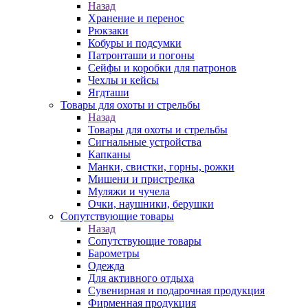
Назад
Хранение и перенос
Рюкзаки
Кобуры и подсумки
Патронташи и погоны
Сейфы и коробки для патронов
Чехлы и кейсы
Ягдташи
Товары для охоты и стрельбы
Назад
Товары для охоты и стрельбы
Сигнальные устройства
Капканы
Манки, свистки, горны, рожки
Мишени и пристрелка
Муляжи и чучела
Очки, наушники, берушки
Сопутствующие товары
Назад
Сопутствующие товары
Барометры
Одежда
Для активного отдыха
Сувенирная и подарочная продукция
Фирменная продукция