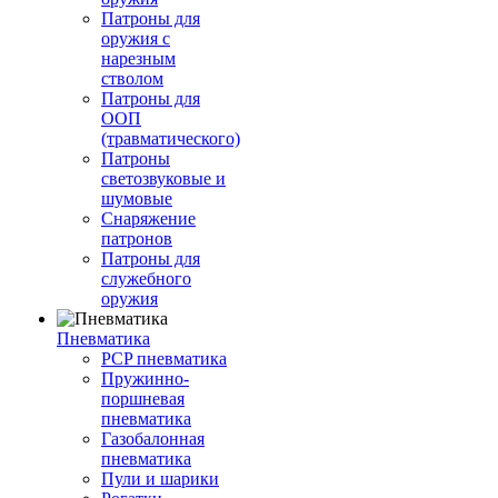
Патроны для
оружия с
нарезным
стволом
Патроны для
ООП
(травматического)
Патроны
светозвуковые и
шумовые
Снаряжение
патронов
Патроны для
служебного
оружия
Пневматика
PCP пневматика
Пружинно-
поршневая
пневматика
Газобалонная
пневматика
Пули и шарики