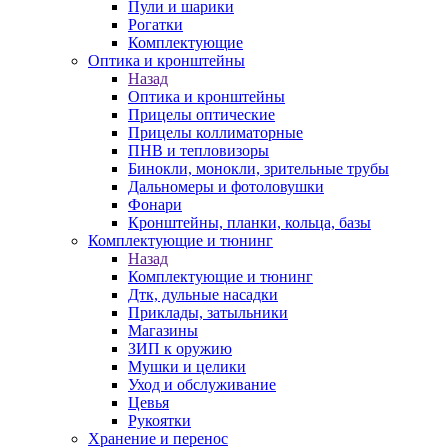
Пули и шарики
Рогатки
Комплектующие
Оптика и кронштейны
Назад
Оптика и кронштейны
Прицелы оптические
Прицелы коллиматорные
ПНВ и тепловизоры
Бинокли, монокли, зрительные трубы
Дальномеры и фотоловушки
Фонари
Кронштейны, планки, кольца, базы
Комплектующие и тюнинг
Назад
Комплектующие и тюнинг
Дтк, дульные насадки
Приклады, затыльники
Магазины
ЗИП к оружию
Мушки и целики
Уход и обслуживание
Цевья
Рукоятки
Хранение и перенос