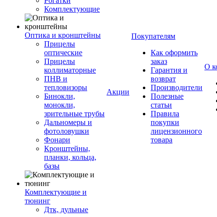
Рогатки
Комплектующие
Оптика и кронштейны
Покупателям
Прицелы
оптические
Как оформить
Прицелы
заказ
О к
коллиматорные
Гарантия и
ПНВ и
возврат
тепловизоры
Производители
Акции
Бинокли,
Полезные
монокли,
статьи
зрительные трубы
Правила
Дальномеры и
покупки
фотоловушки
лицензионного
Фонари
товара
Кронштейны,
планки, кольца,
базы
Комплектующие и
тюнинг
Дтк, дульные