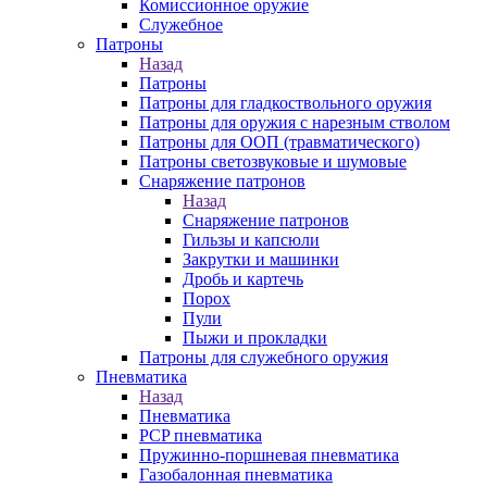
Комиссионное оружие
Служебное
Патроны
Назад
Патроны
Патроны для гладкоствольного оружия
Патроны для оружия с нарезным стволом
Патроны для ООП (травматического)
Патроны светозвуковые и шумовые
Снаряжение патронов
Назад
Снаряжение патронов
Гильзы и капсюли
Закрутки и машинки
Дробь и картечь
Порох
Пули
Пыжи и прокладки
Патроны для служебного оружия
Пневматика
Назад
Пневматика
PCP пневматика
Пружинно-поршневая пневматика
Газобалонная пневматика