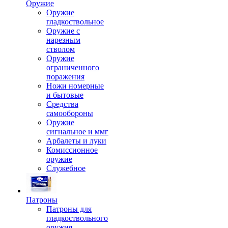
Оружие
Оружие
гладкоствольное
Оружие с
нарезным
стволом
Оружие
ограниченного
поражения
Ножи номерные
и бытовые
Средства
самообороны
Оружие
сигнальное и ммг
Арбалеты и луки
Комиссионное
оружие
Служебное
Патроны
Патроны для
гладкоствольного
оружия