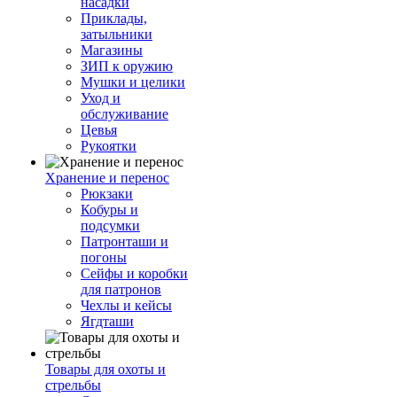
насадки
Приклады,
затыльники
Магазины
ЗИП к оружию
Мушки и целики
Уход и
обслуживание
Цевья
Рукоятки
Хранение и перенос
Рюкзаки
Кобуры и
подсумки
Патронташи и
погоны
Сейфы и коробки
для патронов
Чехлы и кейсы
Ягдташи
Товары для охоты и
стрельбы