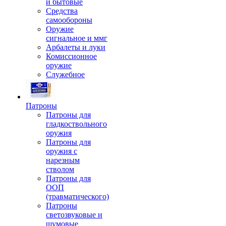
и бытовые
Средства
самообороны
Оружие
сигнальное и ммг
Арбалеты и луки
Комиссионное
оружие
Служебное
Патроны
Патроны для
гладкоствольного
оружия
Патроны для
оружия с
нарезным
стволом
Патроны для
ООП
(травматического)
Патроны
светозвуковые и
шумовые