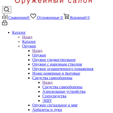
Сравнение
0
Отложенные
0
Корзина
0
0
Каталог
Назад
Каталог
Оружие
Назад
Оружие
Оружие гладкоствольное
Оружие с нарезным стволом
Оружие ограниченного поражения
Ножи номерные и бытовые
Средства самообороны
Назад
Средства самообороны
Аэрозольные устройства
Спецсредства
ЭШУ
Оружие сигнальное и ммг
Арбалеты и луки