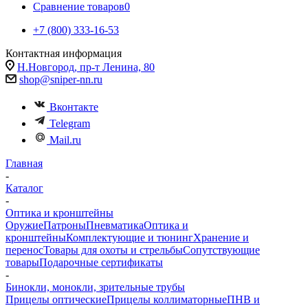
Сравнение товаров
0
+7 (800) 333-16-53
Контактная информация
Н.Новгород, пр-т Ленина, 80
shop@sniper-nn.ru
Вконтакте
Telegram
Mail.ru
Главная
-
Каталог
-
Оптика и кронштейны
Оружие
Патроны
Пневматика
Оптика и
кронштейны
Комплектующие и тюнинг
Хранение и
перенос
Товары для охоты и стрельбы
Сопутствующие
товары
Подарочные сертификаты
-
Бинокли, монокли, зрительные трубы
Прицелы оптические
Прицелы коллиматорные
ПНВ и