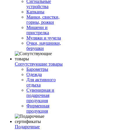
Сигнальные
устройства
Капканы
Манки, свистки,
горны, рожки
Мишени и
пристрелка
Муляжи и чучела
Очки, наушники,
берушки
Сопутствующие товары
Барометры
Одежда
Для активного
отдыха
Сувенирная и
подарочная
продукция
Фирменная
продукция
Подарочные