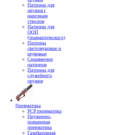
Патроны для
оружия с
нарезным
стволом
Патроны для
ООП
(травматического)
Патроны
светозвуковые и
шумовые
Снаряжение
патронов
Патроны для
служебного
оружия
Пневматика
PCP пневматика
Пружинно-
поршневая
пневматика
Газобалонная