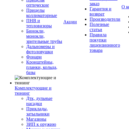
заказ
оптические
О к
Гарантия и
Прицелы
возврат
коллиматорные
Производители
ПНВ и
Акции
Полезные
тепловизоры
статьи
Бинокли,
Правила
монокли,
покупки
зрительные трубы
лицензионного
Дальномеры и
товара
фотоловушки
Фонари
Кронштейны,
планки, кольца,
базы
Комплектующие и
тюнинг
Дтк, дульные
насадки
Приклады,
затыльники
Магазины
ЗИП к оружию