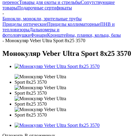
перенос
Товары для охоты и стрельбы
Сопутствующие
товары
Подарочные сертификаты
-
Бинокли, монокли, зрительные трубы
Прицелы оптические
Прицелы коллиматорные
ПНВ и
тепловизоры
Дальномеры и
фотоловушки
Фонари
Кронштейны, планки, кольца, базы
-
Монокуляр Veber Ultra Sport 8х25 3570
Монокуляр Veber Ultra Sport 8х25 3570
Отложить
В отложенных