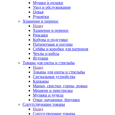
Мушки и целики
Уход и обслуживание
Цевья
Рукоятки
Хранение и перенос
Назад
Хранение и перенос
Рюкзаки
Кобуры и подсумки
Патронташи и погоны
Сейфы и коробки для патронов
Чехлы и кейсы
Ягдташи
Товары для охоты и стрельбы
Назад
Товары для охоты и стрельбы
Сигнальные устройства
Капканы
Манки, свистки, горны, рожки
Мишени и пристрелка
Муляжи и чучела
Очки, наушники, берушки
Сопутствующие товары
Назад
Сопутствующие товары