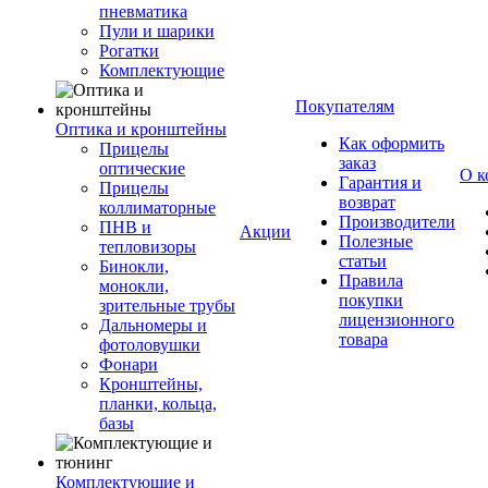
пневматика
Пули и шарики
Рогатки
Комплектующие
Покупателям
Оптика и кронштейны
Как оформить
Прицелы
заказ
оптические
О к
Гарантия и
Прицелы
возврат
коллиматорные
Производители
ПНВ и
Акции
Полезные
тепловизоры
статьи
Бинокли,
Правила
монокли,
покупки
зрительные трубы
лицензионного
Дальномеры и
товара
фотоловушки
Фонари
Кронштейны,
планки, кольца,
базы
Комплектующие и