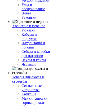
Мушки и целики
Уход и
обслуживание
Цевья
Рукоятки
Хранение и перенос
Рюкзаки
Кобуры и
подсумки
Патронташи и
погоны
Сейфы и коробки
для патронов
Чехлы и кейсы
Ягдташи
Товары для охоты и
стрельбы
Сигнальные
устройства
Капканы
Манки, свистки,
горны, рожки