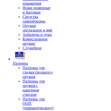
поражения
Ножи номерные
и бытовые
Средства
самообороны
Оружие
сигнальное и ммг
Арбалеты и луки
Комиссионное
оружие
Служебное
Патроны
Патроны для
гладкоствольного
оружия
Патроны для
оружия с
нарезным
стволом
Патроны для
ООП
(травматического)