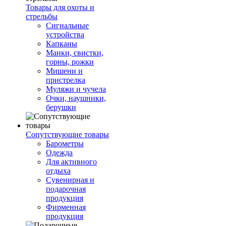
Товары для охоты и
стрельбы
Сигнальные
устройства
Капканы
Манки, свистки,
горны, рожки
Мишени и
пристрелка
Муляжи и чучела
Очки, наушники,
берушки
Сопутствующие товары
Барометры
Одежда
Для активного
отдыха
Сувенирная и
подарочная
продукция
Фирменная
продукция