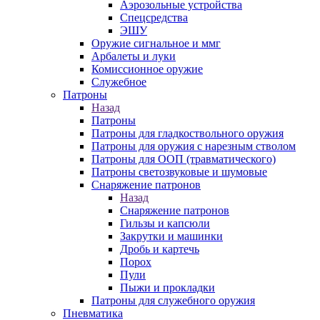
Аэрозольные устройства
Спецсредства
ЭШУ
Оружие сигнальное и ммг
Арбалеты и луки
Комиссионное оружие
Служебное
Патроны
Назад
Патроны
Патроны для гладкоствольного оружия
Патроны для оружия с нарезным стволом
Патроны для ООП (травматического)
Патроны светозвуковые и шумовые
Снаряжение патронов
Назад
Снаряжение патронов
Гильзы и капсюли
Закрутки и машинки
Дробь и картечь
Порох
Пули
Пыжи и прокладки
Патроны для служебного оружия
Пневматика