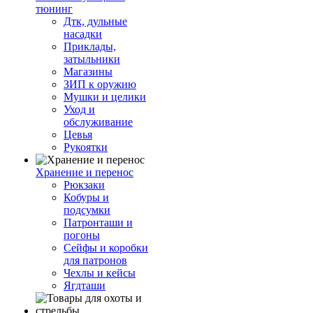
тюнинг
Дтк, дульные
насадки
Приклады,
затыльники
Магазины
ЗИП к оружию
Мушки и целики
Уход и
обслуживание
Цевья
Рукоятки
Хранение и перенос
Рюкзаки
Кобуры и
подсумки
Патронташи и
погоны
Сейфы и коробки
для патронов
Чехлы и кейсы
Ягдташи