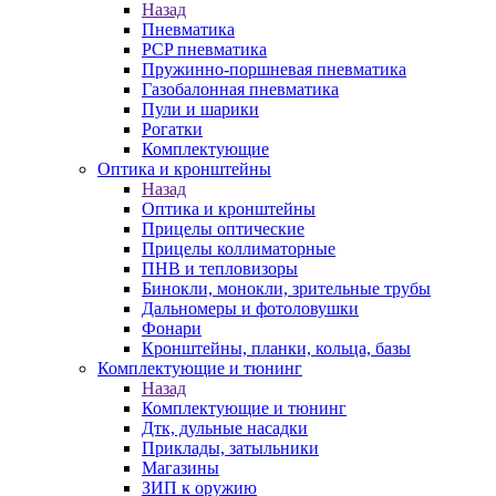
Назад
Пневматика
PCP пневматика
Пружинно-поршневая пневматика
Газобалонная пневматика
Пули и шарики
Рогатки
Комплектующие
Оптика и кронштейны
Назад
Оптика и кронштейны
Прицелы оптические
Прицелы коллиматорные
ПНВ и тепловизоры
Бинокли, монокли, зрительные трубы
Дальномеры и фотоловушки
Фонари
Кронштейны, планки, кольца, базы
Комплектующие и тюнинг
Назад
Комплектующие и тюнинг
Дтк, дульные насадки
Приклады, затыльники
Магазины
ЗИП к оружию