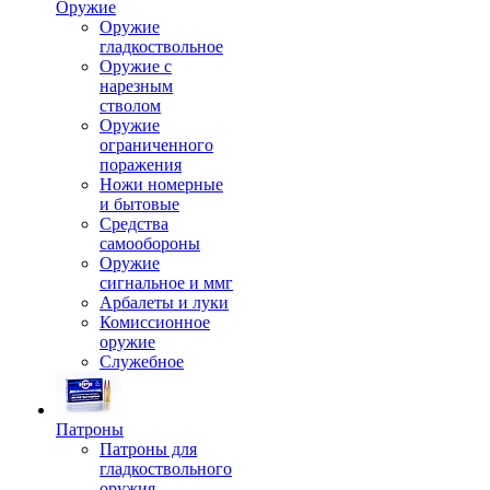
Оружие
Оружие
гладкоствольное
Оружие с
нарезным
стволом
Оружие
ограниченного
поражения
Ножи номерные
и бытовые
Средства
самообороны
Оружие
сигнальное и ммг
Арбалеты и луки
Комиссионное
оружие
Служебное
Патроны
Патроны для
гладкоствольного
оружия