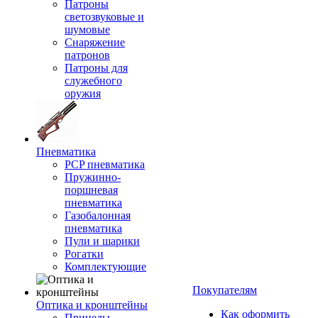
Патроны
светозвуковые и
шумовые
Снаряжение
патронов
Патроны для
служебного
оружия
Пневматика
PCP пневматика
Пружинно-
поршневая
пневматика
Газобалонная
пневматика
Пули и шарики
Рогатки
Комплектующие
Покупателям
Оптика и кронштейны
Как оформить
Прицелы