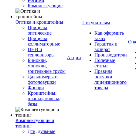
Рогатки
Комплектующие
Оптика и кронштейны
Покупателям
Прицелы
оптические
Как оформить
Прицелы
заказ
О к
коллиматорные
Гарантия и
ПНВ и
возврат
тепловизоры
Производители
Акции
Бинокли,
Полезные
монокли,
статьи
зрительные трубы
Правила
Дальномеры и
покупки
фотоловушки
лицензионного
Фонари
товара
Кронштейны,
планки, кольца,
базы
Комплектующие и
тюнинг
Дтк, дульные