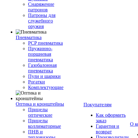
Снаряжение
патронов
Патроны для
служебного
оружия
Пневматика
PCP пневматика
Пружинно-
поршневая
пневматика
Газобалонная
пневматика
Пули и шарики
Рогатки
Комплектующие
Оптика и кронштейны
Покупателям
Прицелы
оптические
Как оформить
Прицелы
заказ
О к
коллиматорные
Гарантия и
ПНВ и
возврат
тепловизоры
Производители