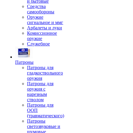
и бытовые
Средства
самообороны
Оружие
сигнальное и ммг
Арбалеты и луки
Комиссионное
оружие
Служебное
Патроны
Патроны для
гладкоствольного
оружия
Патроны для
оружия с
нарезным
стволом
Патроны для
ООП
(травматического)
Патроны
светозвуковые и
шумовые