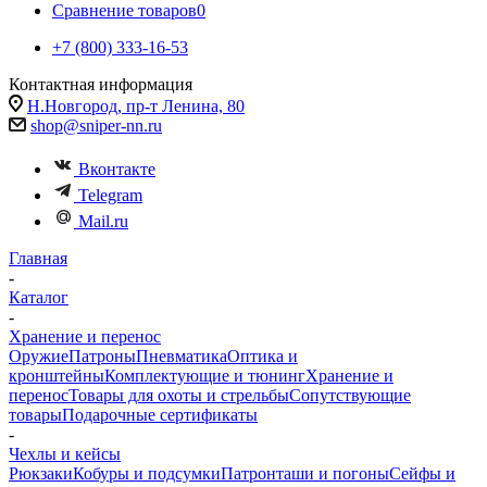
Сравнение товаров
0
+7 (800) 333-16-53
Контактная информация
Н.Новгород, пр-т Ленина, 80
shop@sniper-nn.ru
Вконтакте
Telegram
Mail.ru
Главная
-
Каталог
-
Хранение и перенос
Оружие
Патроны
Пневматика
Оптика и
кронштейны
Комплектующие и тюнинг
Хранение и
перенос
Товары для охоты и стрельбы
Сопутствующие
товары
Подарочные сертификаты
-
Чехлы и кейсы
Рюкзаки
Кобуры и подсумки
Патронташи и погоны
Сейфы и