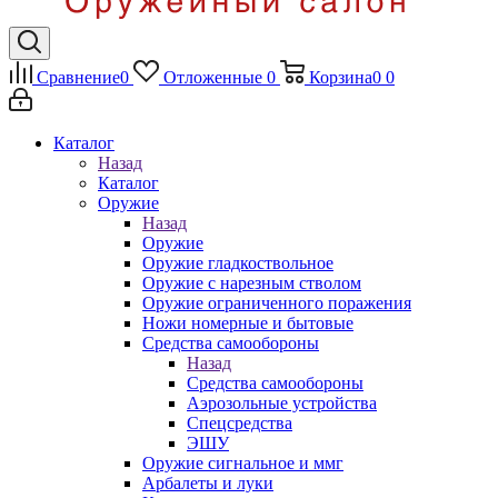
Сравнение
0
Отложенные
0
Корзина
0
0
Каталог
Назад
Каталог
Оружие
Назад
Оружие
Оружие гладкоствольное
Оружие с нарезным стволом
Оружие ограниченного поражения
Ножи номерные и бытовые
Средства самообороны
Назад
Средства самообороны
Аэрозольные устройства
Спецсредства
ЭШУ
Оружие сигнальное и ммг
Арбалеты и луки