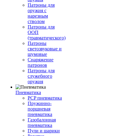
Патроны для
оружия с
нарезным
стволом
Патроны для
ООП
(травматического)
Патроны
светозвуковые и
шумовые
Снаряжение
патронов
Патроны для
служебного
оружия
Пневматика
PCP пневматика
Пружинно-
поршневая
пневматика
Газобалонная
пневматика
Пули и шарики