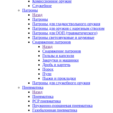
Комиссионное оружие
Служебное
Патроны
Назад
Патроны
Патроны для гладкоствольного оружия
Патроны для оружия с нарезным стволом
Патроны для ООП (травматического)
Патроны светозвуковые и шумовые
Снаряжение патронов
Назад
Снаряжение патронов
Гильзы и капсюли
Закрутки и машинки
Дробь и картечь
Порох
Пули
Пыжи и прокладки
Патроны для служебного оружия
Пневматика
Назад
Пневматика
PCP пневматика
Пружинно-поршневая пневматика
Газобалонная пневматика