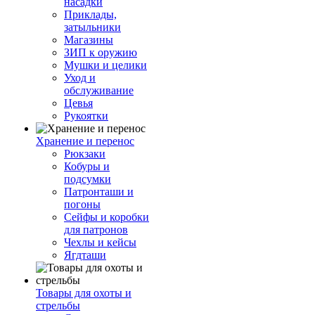
насадки
Приклады,
затыльники
Магазины
ЗИП к оружию
Мушки и целики
Уход и
обслуживание
Цевья
Рукоятки
Хранение и перенос
Рюкзаки
Кобуры и
подсумки
Патронташи и
погоны
Сейфы и коробки
для патронов
Чехлы и кейсы
Ягдташи
Товары для охоты и
стрельбы