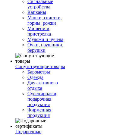
Сигнальные
устройства
Капканы
Манки, свистки,
горны, рожки
Мишени и
пристрелка
Муляжи и чучела
Очки, наушники,
берушки
Сопутствующие товары
Барометры
Одежда
Для активного
отдыха
Сувенирная и
подарочная
продукция
Фирменная
продукция
Подарочные