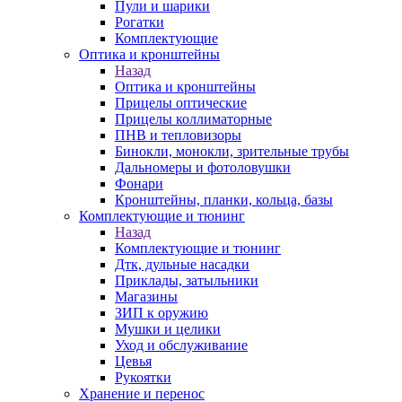
Пули и шарики
Рогатки
Комплектующие
Оптика и кронштейны
Назад
Оптика и кронштейны
Прицелы оптические
Прицелы коллиматорные
ПНВ и тепловизоры
Бинокли, монокли, зрительные трубы
Дальномеры и фотоловушки
Фонари
Кронштейны, планки, кольца, базы
Комплектующие и тюнинг
Назад
Комплектующие и тюнинг
Дтк, дульные насадки
Приклады, затыльники
Магазины
ЗИП к оружию
Мушки и целики
Уход и обслуживание
Цевья
Рукоятки
Хранение и перенос