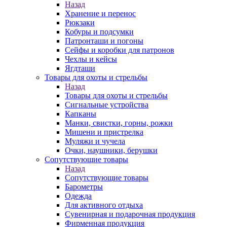
Назад
Хранение и перенос
Рюкзаки
Кобуры и подсумки
Патронташи и погоны
Сейфы и коробки для патронов
Чехлы и кейсы
Ягдташи
Товары для охоты и стрельбы
Назад
Товары для охоты и стрельбы
Сигнальные устройства
Капканы
Манки, свистки, горны, рожки
Мишени и пристрелка
Муляжи и чучела
Очки, наушники, берушки
Сопутствующие товары
Назад
Сопутствующие товары
Барометры
Одежда
Для активного отдыха
Сувенирная и подарочная продукция
Фирменная продукция