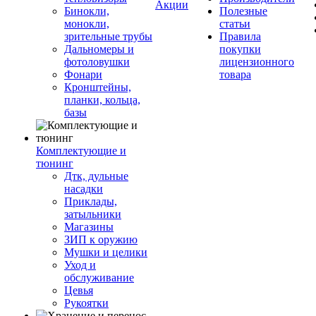
Акции
Бинокли,
Полезные
монокли,
статьи
зрительные трубы
Правила
Дальномеры и
покупки
фотоловушки
лицензионного
Фонари
товара
Кронштейны,
планки, кольца,
базы
Комплектующие и
тюнинг
Дтк, дульные
насадки
Приклады,
затыльники
Магазины
ЗИП к оружию
Мушки и целики
Уход и
обслуживание
Цевья
Рукоятки