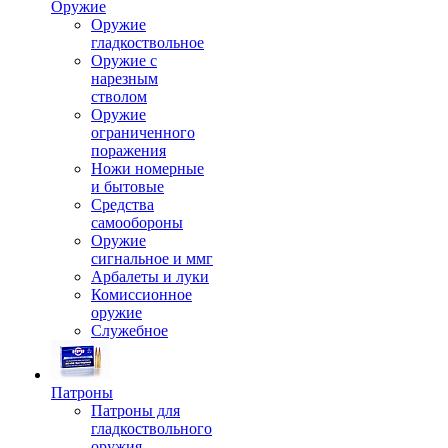
Оружие
Оружие
гладкоствольное
Оружие с
нарезным
стволом
Оружие
ограниченного
поражения
Ножи номерные
и бытовые
Средства
самообороны
Оружие
сигнальное и ммг
Арбалеты и луки
Комиссионное
оружие
Служебное
Патроны
Патроны для
гладкоствольного
оружия