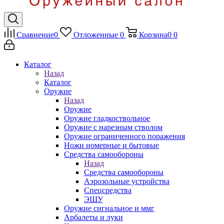
Сравнение
0
Отложенные
0
Корзина
0
0
Каталог
Назад
Каталог
Оружие
Назад
Оружие
Оружие гладкоствольное
Оружие с нарезным стволом
Оружие ограниченного поражения
Ножи номерные и бытовые
Средства самообороны
Назад
Средства самообороны
Аэрозольные устройства
Спецсредства
ЭШУ
Оружие сигнальное и ммг
Арбалеты и луки