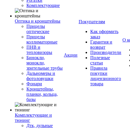
Рогатки
Комплектующие
Оптика и кронштейны
Покупателям
Прицелы
оптические
Как оформить
Прицелы
заказ
О к
коллиматорные
Гарантия и
ПНВ и
возврат
тепловизоры
Производители
Акции
Бинокли,
Полезные
монокли,
статьи
зрительные трубы
Правила
Дальномеры и
покупки
фотоловушки
лицензионного
Фонари
товара
Кронштейны,
планки, кольца,
базы
Комплектующие и
тюнинг
Дтк, дульные