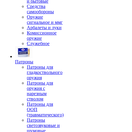
и бытовые
Средства
самообороны
Оружие
сигнальное и ммг
Арбалеты и луки
Комиссионное
оружие
Служебное
Патроны
Патроны для
гладкоствольного
оружия
Патроны для
оружия с
нарезным
стволом
Патроны для
ООП
(травматического)
Патроны
светозвуковые и
шумовые