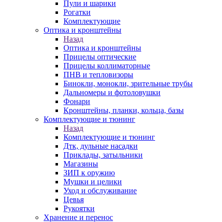
Пули и шарики
Рогатки
Комплектующие
Оптика и кронштейны
Назад
Оптика и кронштейны
Прицелы оптические
Прицелы коллиматорные
ПНВ и тепловизоры
Бинокли, монокли, зрительные трубы
Дальномеры и фотоловушки
Фонари
Кронштейны, планки, кольца, базы
Комплектующие и тюнинг
Назад
Комплектующие и тюнинг
Дтк, дульные насадки
Приклады, затыльники
Магазины
ЗИП к оружию
Мушки и целики
Уход и обслуживание
Цевья
Рукоятки
Хранение и перенос