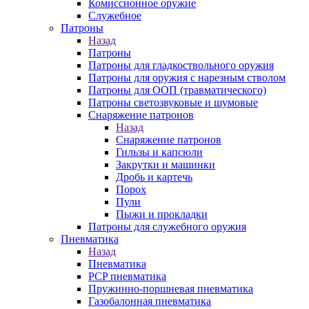
Комиссионное оружие
Служебное
Патроны
Назад
Патроны
Патроны для гладкоствольного оружия
Патроны для оружия с нарезным стволом
Патроны для ООП (травматического)
Патроны светозвуковые и шумовые
Снаряжение патронов
Назад
Снаряжение патронов
Гильзы и капсюли
Закрутки и машинки
Дробь и картечь
Порох
Пули
Пыжи и прокладки
Патроны для служебного оружия
Пневматика
Назад
Пневматика
PCP пневматика
Пружинно-поршневая пневматика
Газобалонная пневматика