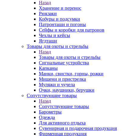
Назад
Хранение и перенос
Рюкзаки
Кобуры и подсумки
Патронташи и погоны
Сейфы и коробки для патронов
Чехлы и кейсы
Ягдташи
Товары для охоты и стрельбы
Назад
Товары для охоты и стрельбы
Сигнальные устройства
Капканы
Манки, свистки, горны, рожки
Мишени и пристрелка
Муляжи и чучела
Очки, наушники, берушки
Сопутствующие товары
Назад
Сопутствующие товары
Барометры
Одежда
Для активного отдыха
Сувенирная и подарочная продукция
Фирменная продукция