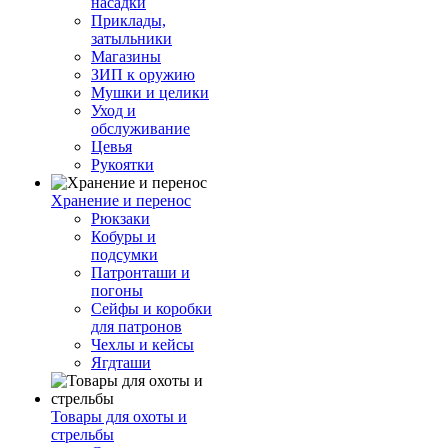
насадки
Приклады,
затыльники
Магазины
ЗИП к оружию
Мушки и целики
Уход и
обслуживание
Цевья
Рукоятки
Хранение и перенос
Рюкзаки
Кобуры и
подсумки
Патронташи и
погоны
Сейфы и коробки
для патронов
Чехлы и кейсы
Ягдташи
Товары для охоты и
стрельбы