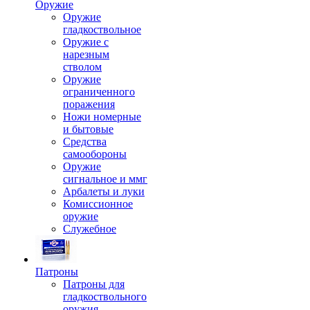
Оружие
Оружие
гладкоствольное
Оружие с
нарезным
стволом
Оружие
ограниченного
поражения
Ножи номерные
и бытовые
Средства
самообороны
Оружие
сигнальное и ммг
Арбалеты и луки
Комиссионное
оружие
Служебное
Патроны
Патроны для
гладкоствольного
оружия