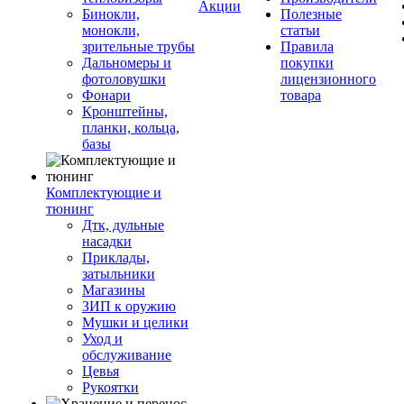
Акции
Бинокли,
Полезные
монокли,
статьи
зрительные трубы
Правила
Дальномеры и
покупки
фотоловушки
лицензионного
Фонари
товара
Кронштейны,
планки, кольца,
базы
Комплектующие и
тюнинг
Дтк, дульные
насадки
Приклады,
затыльники
Магазины
ЗИП к оружию
Мушки и целики
Уход и
обслуживание
Цевья
Рукоятки