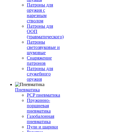
Патроны для
оружия с
нарезным
стволом
Патроны для
ООП
(травматического)
Патроны
светозвуковые и
шумовые
Снаряжение
патронов
Патроны для
служебного
оружия
Пневматика
PCP пневматика
Пружинно-
поршневая
пневматика
Газобалонная
пневматика
Пули и шарики