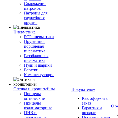
Снаряжение
патронов
Патроны для
служебного
оружия
Пневматика
PCP пневматика
Пружинно-
поршневая
пневматика
Газобалонная
пневматика
Пули и шарики
Рогатки
Комплектующие
Оптика и кронштейны
Покупателям
Прицелы
оптические
Как оформить
Прицелы
заказ
О к
коллиматорные
Гарантия и
ПНВ и
возврат
тепловизоры
Производители