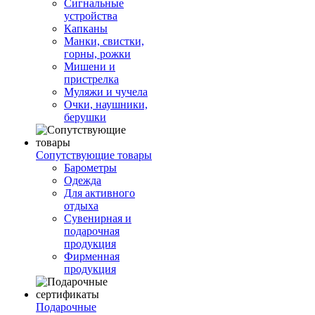
Сигнальные
устройства
Капканы
Манки, свистки,
горны, рожки
Мишени и
пристрелка
Муляжи и чучела
Очки, наушники,
берушки
Сопутствующие товары
Барометры
Одежда
Для активного
отдыха
Сувенирная и
подарочная
продукция
Фирменная
продукция
Подарочные