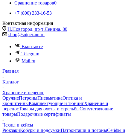
Сравнение товаров
0
+7 (800) 333-16-53
Контактная информация
Н.Новгород, пр-т Ленина, 80
shop@sniper-nn.ru
Вконтакте
Telegram
Mail.ru
Главная
-
Каталог
-
Хранение и перенос
Оружие
Патроны
Пневматика
Оптика и
кронштейны
Комплектующие и тюнинг
Хранение и
перенос
Товары для охоты и стрельбы
Сопутствующие
товары
Подарочные сертификаты
-
Чехлы и кейсы
Рюкзаки
Кобуры и подсумки
Патронташи и погоны
Сейфы и