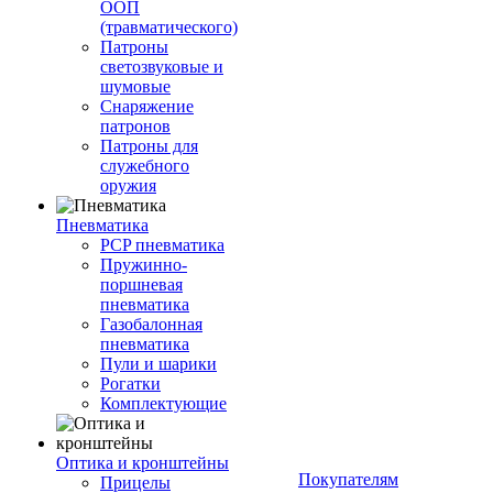
ООП
(травматического)
Патроны
светозвуковые и
шумовые
Снаряжение
патронов
Патроны для
служебного
оружия
Пневматика
PCP пневматика
Пружинно-
поршневая
пневматика
Газобалонная
пневматика
Пули и шарики
Рогатки
Комплектующие
Оптика и кронштейны
Покупателям
Прицелы