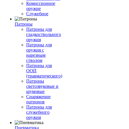
Комиссионное
оружие
Служебное
Патроны
Патроны для
гладкоствольного
оружия
Патроны для
оружия с
нарезным
стволом
Патроны для
ООП
(травматического)
Патроны
светозвуковые и
шумовые
Снаряжение
патронов
Патроны для
служебного
оружия
Пневматика