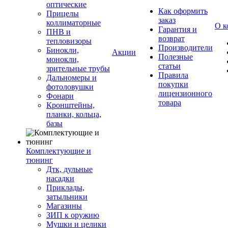
оптические
Как оформить
Прицелы
заказ
коллиматорные
О к
Гарантия и
ПНВ и
возврат
тепловизоры
Производители
Бинокли,
Акции
Полезные
монокли,
статьи
зрительные трубы
Правила
Дальномеры и
покупки
фотоловушки
лицензионного
Фонари
товара
Кронштейны,
планки, кольца,
базы
Комплектующие и
тюнинг
Дтк, дульные
насадки
Приклады,
затыльники
Магазины
ЗИП к оружию
Мушки и целики