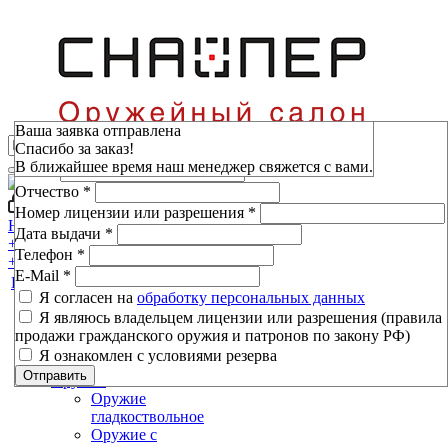
Зарезервировать
Ваша заявка отправлена
Спасибо за заказ!
Фамилия
*
В ближайшее время наш менеджер свяжется с вами.
Имя
*
Отчество
*
Войти
Мой кабинет
Номер лицензии или разрешения
*
Н.Новгород, пр-т Ленина, 80
Дата выдачи
*
+7 (800) 333-16-53
Телефон
*
+7 (800) 333-16-53
E-Mail
*
Каталог
Я согласен на
обработку персональных данных
Я являюсь владельцем лицензии или разрешения (правила
продажи гражданского оружия и патронов по закону РФ)
Я ознакомлен с условиями резерва
Отправить
Оружие
Оружие
гладкоствольное
Оружие с