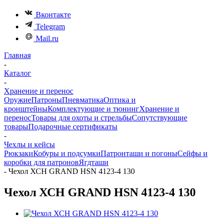
Вконтакте
Telegram
Mail.ru
Главная
-
Каталог
-
Хранение и перенос
Оружие
Патроны
Пневматика
Оптика и
кронштейны
Комплектующие и тюнинг
Хранение и
перенос
Товары для охоты и стрельбы
Сопутствующие
товары
Подарочные сертификаты
-
Чехлы и кейсы
Рюкзаки
Кобуры и подсумки
Патронташи и погоны
Сейфы и
коробки для патронов
Ягдташи
-
Чехол ХСН GRAND HSN 4123-4 130
Чехол ХСН GRAND HSN 4123-4 130