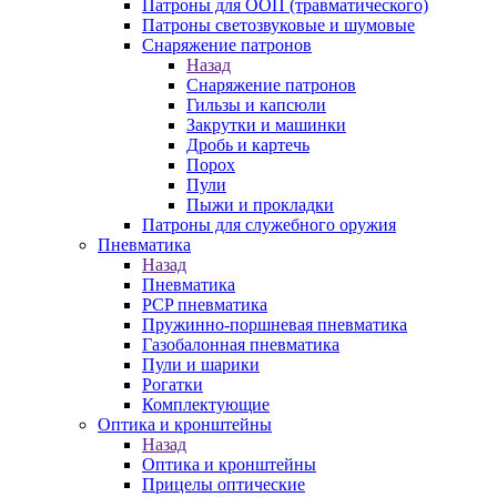
Патроны для ООП (травматического)
Патроны светозвуковые и шумовые
Снаряжение патронов
Назад
Снаряжение патронов
Гильзы и капсюли
Закрутки и машинки
Дробь и картечь
Порох
Пули
Пыжи и прокладки
Патроны для служебного оружия
Пневматика
Назад
Пневматика
PCP пневматика
Пружинно-поршневая пневматика
Газобалонная пневматика
Пули и шарики
Рогатки
Комплектующие
Оптика и кронштейны
Назад
Оптика и кронштейны
Прицелы оптические