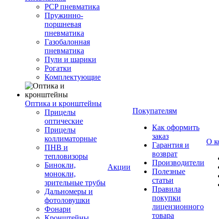
PCP пневматика
Пружинно-
поршневая
пневматика
Газобалонная
пневматика
Пули и шарики
Рогатки
Комплектующие
Оптика и кронштейны
Покупателям
Прицелы
оптические
Как оформить
Прицелы
заказ
коллиматорные
О к
Гарантия и
ПНВ и
возврат
тепловизоры
Производители
Бинокли,
Акции
Полезные
монокли,
статьи
зрительные трубы
Правила
Дальномеры и
покупки
фотоловушки
лицензионного
Фонари
товара
Кронштейны,