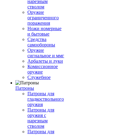
нарезным
стволом
Оружие
ограниченного
поражения
Ножи номерные
и бытовые
Средства
самообороны
Оружие
сигнальное и ммг
Арбалеты и луки
Комиссионное
оружие
Служебное
Патроны
Патроны для
гладкоствольного
оружия
Патроны для
оружия с
нарезным
стволом
Патроны для