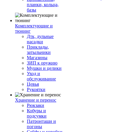
планки, кольца,
базы
Комплектующие и
тюнинг
Дтк, дульные
насадки
Приклады,
затыльники
Магазины
ЗИП к оружию
Мушки и целики
Уход и
обслуживание
Цевья
Рукоятки
Хранение и перенос
Рюкзаки
Кобуры и
подсумки
Патронташи и
погоны
Сейфы и коробки