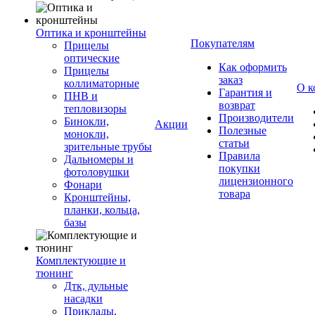
Оптика и кронштейны
Покупателям
Прицелы
оптические
Как оформить
Прицелы
заказ
коллиматорные
О к
Гарантия и
ПНВ и
возврат
тепловизоры
Производители
Бинокли,
Акции
Полезные
монокли,
статьи
зрительные трубы
Правила
Дальномеры и
покупки
фотоловушки
лицензионного
Фонари
товара
Кронштейны,
планки, кольца,
базы
Комплектующие и
тюнинг
Дтк, дульные
насадки
Приклады,