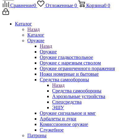
Сравнение
0
Отложенные
0
Корзина
0
0
Каталог
Назад
Каталог
Оружие
Назад
Оружие
Оружие гладкоствольное
Оружие с нарезным стволом
Оружие ограниченного поражения
Ножи номерные и бытовые
Средства самообороны
Назад
Средства самообороны
Аэрозольные устройства
Спецсредства
ЭШУ
Оружие сигнальное и ммг
Арбалеты и луки
Комиссионное оружие
Служебное
Патроны