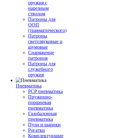
оружия с
нарезным
стволом
Патроны для
ООП
(травматического)
Патроны
светозвуковые и
шумовые
Снаряжение
патронов
Патроны для
служебного
оружия
Пневматика
PCP пневматика
Пружинно-
поршневая
пневматика
Газобалонная
пневматика
Пули и шарики
Рогатки
Комплектующие