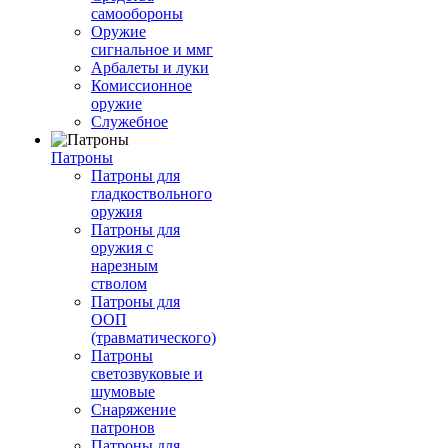
самообороны
Оружие
сигнальное и ммг
Арбалеты и луки
Комиссионное
оружие
Служебное
Патроны
Патроны для
гладкоствольного
оружия
Патроны для
оружия с
нарезным
стволом
Патроны для
ООП
(травматического)
Патроны
светозвуковые и
шумовые
Снаряжение
патронов
Патроны для