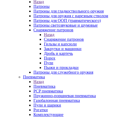
Назад
Патроны
Патроны для гладкоствольного оружия
Патроны для оружия с нарезным стволом
Патроны для ООП (травматического)
Патроны светозвуковые и шумовые
Снаряжение патронов
Назад
Снаряжение патронов
Гильзы и капсюли
Закрутки и машинки
Дробь и картечь
Порох
Пули
Пыжи и прокладки
Патроны для служебного оружия
Пневматика
Назад
Пневматика
PCP пневматика
Пружинно-поршневая пневматика
Газобалонная пневматика
Пули и шарики
Рогатки
Комплектующие