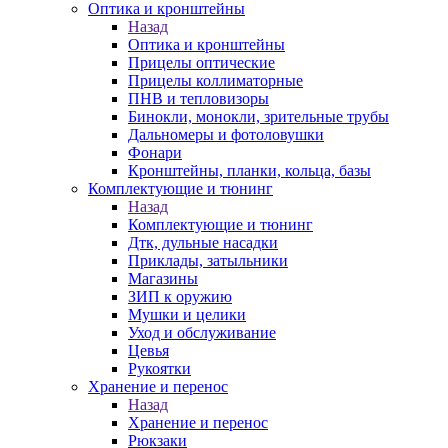
Оптика и кронштейны
Назад
Оптика и кронштейны
Прицелы оптические
Прицелы коллиматорные
ПНВ и тепловизоры
Бинокли, монокли, зрительные трубы
Дальномеры и фотоловушки
Фонари
Кронштейны, планки, кольца, базы
Комплектующие и тюнинг
Назад
Комплектующие и тюнинг
Дтк, дульные насадки
Приклады, затыльники
Магазины
ЗИП к оружию
Мушки и целики
Уход и обслуживание
Цевья
Рукоятки
Хранение и перенос
Назад
Хранение и перенос
Рюкзаки