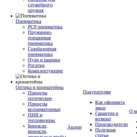
служебного
оружия
Пневматика
PCP пневматика
Пружинно-
поршневая
пневматика
Газобалонная
пневматика
Пули и шарики
Рогатки
Комплектующие
Оптика и кронштейны
Покупателям
Прицелы
оптические
Как оформить
Прицелы
заказ
коллиматорные
О к
Гарантия и
ПНВ и
возврат
тепловизоры
Производители
Бинокли,
Акции
Полезные
монокли,
статьи
зрительные трубы