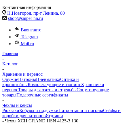
Контактная информация
Н.Новгород, пр-т Ленина, 80
shop@sniper-nn.ru
Вконтакте
Telegram
Mail.ru
Главная
-
Каталог
-
Хранение и перенос
Оружие
Патроны
Пневматика
Оптика и
кронштейны
Комплектующие и тюнинг
Хранение и
перенос
Товары для охоты и стрельбы
Сопутствующие
товары
Подарочные сертификаты
-
Чехлы и кейсы
Рюкзаки
Кобуры и подсумки
Патронташи и погоны
Сейфы и
коробки для патронов
Ягдташи
-
Чехол ХСН GRAND HSN 4125-3 130