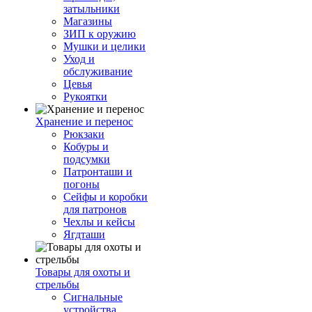
затыльники
Магазины
ЗИП к оружию
Мушки и целики
Уход и
обслуживание
Цевья
Рукоятки
Хранение и перенос
Рюкзаки
Кобуры и
подсумки
Патронташи и
погоны
Сейфы и коробки
для патронов
Чехлы и кейсы
Ягдташи
Товары для охоты и
стрельбы
Сигнальные
устройства