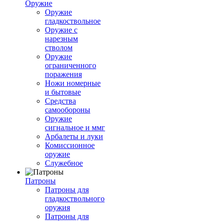
Оружие
Оружие
гладкоствольное
Оружие с
нарезным
стволом
Оружие
ограниченного
поражения
Ножи номерные
и бытовые
Средства
самообороны
Оружие
сигнальное и ммг
Арбалеты и луки
Комиссионное
оружие
Служебное
Патроны
Патроны для
гладкоствольного
оружия
Патроны для