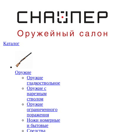
Каталог
Оружие
Оружие
гладкоствольное
Оружие с
нарезным
стволом
Оружие
ограниченного
поражения
Ножи номерные
и бытовые
Средства