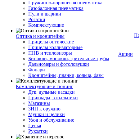
Пружинно-поршневая пневматика
Газобалонная пневматика
Пули и шарики
Рогатки
Комплектующие
П
Оптика и кронштейны
Прицелы оптические
Прицелы коллиматорные
ПНВ и тепловизоры
Акции
Бинокли, монокли, зрительные трубы
Дальномеры и фотоловушки
Фонари
Кронштейны, планки, кольца, базы
Комплектующие и тюнинг
Дтк, дульные насадки
Приклады, затыльники
Магазины
ЗИП к оружию
Мушки и целики
Уход и обслуживание
Цевья
Рукоятки