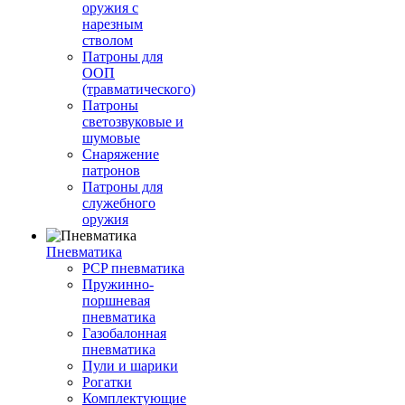
оружия с
нарезным
стволом
Патроны для
ООП
(травматического)
Патроны
светозвуковые и
шумовые
Снаряжение
патронов
Патроны для
служебного
оружия
Пневматика
PCP пневматика
Пружинно-
поршневая
пневматика
Газобалонная
пневматика
Пули и шарики
Рогатки
Комплектующие