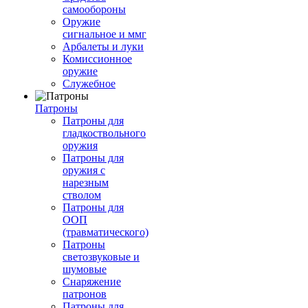
самообороны
Оружие
сигнальное и ммг
Арбалеты и луки
Комиссионное
оружие
Служебное
Патроны
Патроны для
гладкоствольного
оружия
Патроны для
оружия с
нарезным
стволом
Патроны для
ООП
(травматического)
Патроны
светозвуковые и
шумовые
Снаряжение
патронов
Патроны для