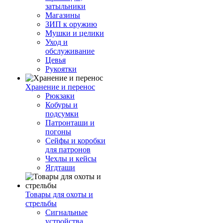
затыльники
Магазины
ЗИП к оружию
Мушки и целики
Уход и
обслуживание
Цевья
Рукоятки
Хранение и перенос
Рюкзаки
Кобуры и
подсумки
Патронташи и
погоны
Сейфы и коробки
для патронов
Чехлы и кейсы
Ягдташи
Товары для охоты и
стрельбы
Сигнальные
устройства