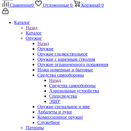
Сравнение
0
Отложенные
0
Корзина
0
0
Каталог
Назад
Каталог
Оружие
Назад
Оружие
Оружие гладкоствольное
Оружие с нарезным стволом
Оружие ограниченного поражения
Ножи номерные и бытовые
Средства самообороны
Назад
Средства самообороны
Аэрозольные устройства
Спецсредства
ЭШУ
Оружие сигнальное и ммг
Арбалеты и луки
Комиссионное оружие
Служебное
Патроны