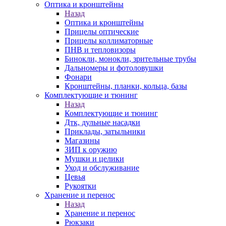
Оптика и кронштейны
Назад
Оптика и кронштейны
Прицелы оптические
Прицелы коллиматорные
ПНВ и тепловизоры
Бинокли, монокли, зрительные трубы
Дальномеры и фотоловушки
Фонари
Кронштейны, планки, кольца, базы
Комплектующие и тюнинг
Назад
Комплектующие и тюнинг
Дтк, дульные насадки
Приклады, затыльники
Магазины
ЗИП к оружию
Мушки и целики
Уход и обслуживание
Цевья
Рукоятки
Хранение и перенос
Назад
Хранение и перенос
Рюкзаки