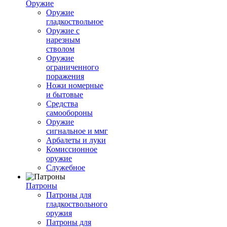
Оружие
Оружие
гладкоствольное
Оружие с
нарезным
стволом
Оружие
ограниченного
поражения
Ножи номерные
и бытовые
Средства
самообороны
Оружие
сигнальное и ммг
Арбалеты и луки
Комиссионное
оружие
Служебное
Патроны
Патроны для
гладкоствольного
оружия
Патроны для