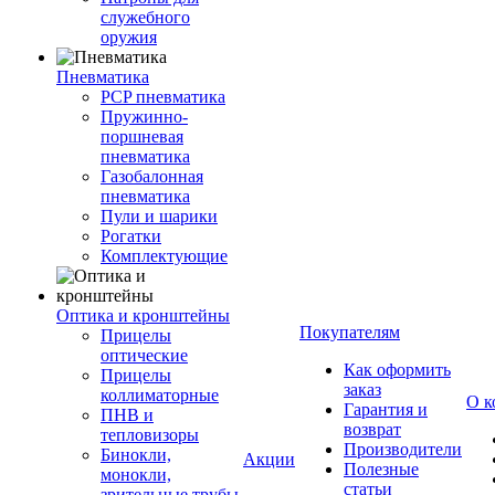
служебного
оружия
Пневматика
PCP пневматика
Пружинно-
поршневая
пневматика
Газобалонная
пневматика
Пули и шарики
Рогатки
Комплектующие
Оптика и кронштейны
Покупателям
Прицелы
оптические
Как оформить
Прицелы
заказ
коллиматорные
О к
Гарантия и
ПНВ и
возврат
тепловизоры
Производители
Бинокли,
Акции
Полезные
монокли,
статьи
зрительные трубы