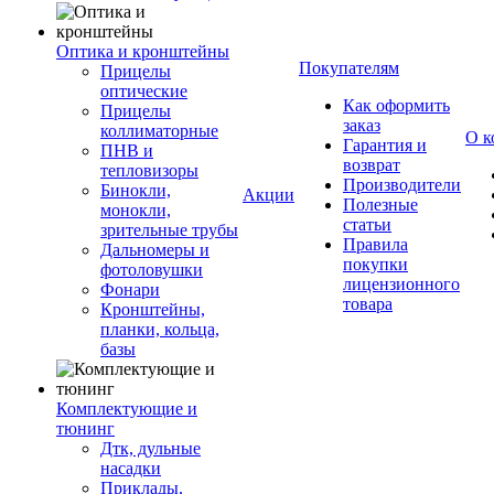
Оптика и кронштейны
Покупателям
Прицелы
оптические
Как оформить
Прицелы
заказ
коллиматорные
О к
Гарантия и
ПНВ и
возврат
тепловизоры
Производители
Бинокли,
Акции
Полезные
монокли,
статьи
зрительные трубы
Правила
Дальномеры и
покупки
фотоловушки
лицензионного
Фонари
товара
Кронштейны,
планки, кольца,
базы
Комплектующие и
тюнинг
Дтк, дульные
насадки
Приклады,