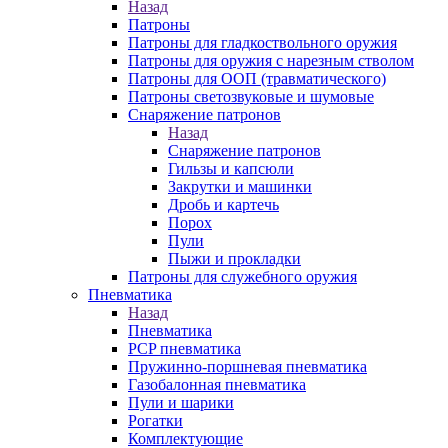
Назад
Патроны
Патроны для гладкоствольного оружия
Патроны для оружия с нарезным стволом
Патроны для ООП (травматического)
Патроны светозвуковые и шумовые
Снаряжение патронов
Назад
Снаряжение патронов
Гильзы и капсюли
Закрутки и машинки
Дробь и картечь
Порох
Пули
Пыжи и прокладки
Патроны для служебного оружия
Пневматика
Назад
Пневматика
PCP пневматика
Пружинно-поршневая пневматика
Газобалонная пневматика
Пули и шарики
Рогатки
Комплектующие