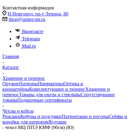
Контактная информация
Н.Новгород, пр-т Ленина, 80
shop@sniper-nn.ru
Вконтакте
Telegram
Mail.ru
Главная
-
Каталог
-
Хранение и перенос
Оружие
Патроны
Пневматика
Оптика и
кронштейны
Комплектующие и тюнинг
Хранение и
перенос
Товары для охоты и стрельбы
Сопутствующие
товары
Подарочные сертификаты
-
Чехлы и кейсы
Рюкзаки
Кобуры и подсумки
Патронташи и погоны
Сейфы и
коробки для патронов
Ягдташи
-
чехол МЦ ППЭ КМФ (90см) (Ю)