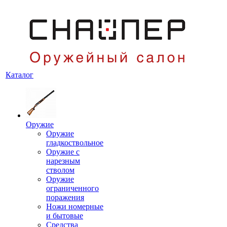
Каталог
Оружие
Оружие
гладкоствольное
Оружие с
нарезным
стволом
Оружие
ограниченного
поражения
Ножи номерные
и бытовые
Средства