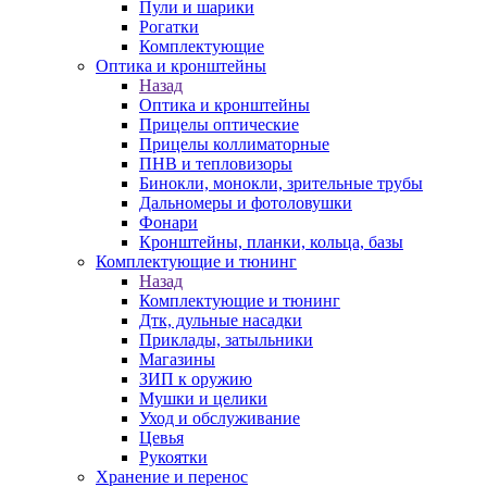
Пули и шарики
Рогатки
Комплектующие
Оптика и кронштейны
Назад
Оптика и кронштейны
Прицелы оптические
Прицелы коллиматорные
ПНВ и тепловизоры
Бинокли, монокли, зрительные трубы
Дальномеры и фотоловушки
Фонари
Кронштейны, планки, кольца, базы
Комплектующие и тюнинг
Назад
Комплектующие и тюнинг
Дтк, дульные насадки
Приклады, затыльники
Магазины
ЗИП к оружию
Мушки и целики
Уход и обслуживание
Цевья
Рукоятки
Хранение и перенос