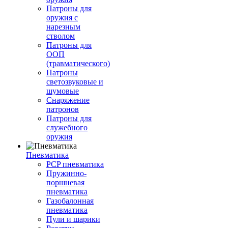
Патроны для
оружия с
нарезным
стволом
Патроны для
ООП
(травматического)
Патроны
светозвуковые и
шумовые
Снаряжение
патронов
Патроны для
служебного
оружия
Пневматика
PCP пневматика
Пружинно-
поршневая
пневматика
Газобалонная
пневматика
Пули и шарики