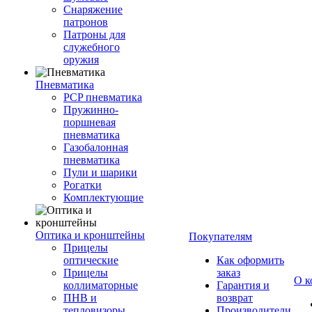
Снаряжение
патронов
Патроны для
служебного
оружия
Пневматика
PCP пневматика
Пружинно-
поршневая
пневматика
Газобалонная
пневматика
Пули и шарики
Рогатки
Комплектующие
Оптика и кронштейны
Покупателям
Прицелы
оптические
Как оформить
Прицелы
заказ
О к
коллиматорные
Гарантия и
ПНВ и
возврат
тепловизоры
Производители