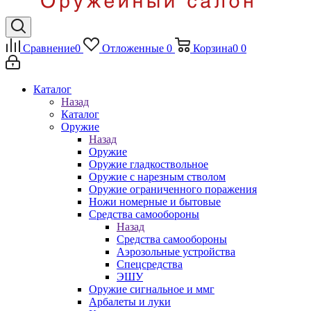
Сравнение
0
Отложенные
0
Корзина
0
0
Каталог
Назад
Каталог
Оружие
Назад
Оружие
Оружие гладкоствольное
Оружие с нарезным стволом
Оружие ограниченного поражения
Ножи номерные и бытовые
Средства самообороны
Назад
Средства самообороны
Аэрозольные устройства
Спецсредства
ЭШУ
Оружие сигнальное и ммг
Арбалеты и луки