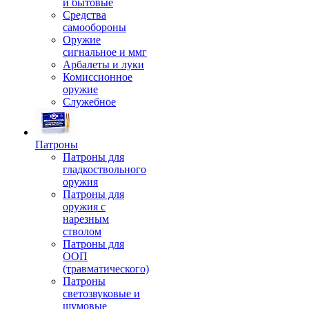
и бытовые
Средства
самообороны
Оружие
сигнальное и ммг
Арбалеты и луки
Комиссионное
оружие
Служебное
Патроны
Патроны для
гладкоствольного
оружия
Патроны для
оружия с
нарезным
стволом
Патроны для
ООП
(травматического)
Патроны
светозвуковые и
шумовые