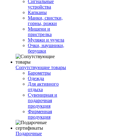
Сигнальные
устройства
Капканы
Манки, свистки,
горны, рожки
Мишени и
пристрелка
Муляжи и чучела
Очки, наушники,
берушки
Сопутствующие товары
Барометры
Одежда
Для активного
отдыха
Сувенирная и
подарочная
продукция
Фирменная
продукция
Подарочные