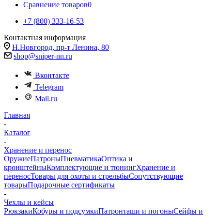
Сравнение товаров
0
+7 (800) 333-16-53
Контактная информация
Н.Новгород, пр-т Ленина, 80
shop@sniper-nn.ru
Вконтакте
Telegram
Mail.ru
Главная
-
Каталог
-
Хранение и перенос
Оружие
Патроны
Пневматика
Оптика и
кронштейны
Комплектующие и тюнинг
Хранение и
перенос
Товары для охоты и стрельбы
Сопутствующие
товары
Подарочные сертификаты
-
Чехлы и кейсы
Рюкзаки
Кобуры и подсумки
Патронташи и погоны
Сейфы и