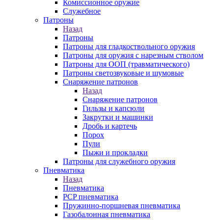
Комиссионное оружие
Служебное
Патроны
Назад
Патроны
Патроны для гладкоствольного оружия
Патроны для оружия с нарезным стволом
Патроны для ООП (травматического)
Патроны светозвуковые и шумовые
Снаряжение патронов
Назад
Снаряжение патронов
Гильзы и капсюли
Закрутки и машинки
Дробь и картечь
Порох
Пули
Пыжи и прокладки
Патроны для служебного оружия
Пневматика
Назад
Пневматика
PCP пневматика
Пружинно-поршневая пневматика
Газобалонная пневматика