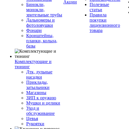
Акции
Бинокли,
Полезные
монокли,
статьи
зрительные трубы
Правила
Дальномеры и
покупки
фотоловушки
лицензионного
Фонари
товара
Кронштейны,
планки, кольца,
базы
Комплектующие и
тюнинг
Дтк, дульные
насадки
Приклады,
затыльники
Магазины
ЗИП к оружию
Мушки и целики
Уход и
обслуживание
Цевья
Рукоятки