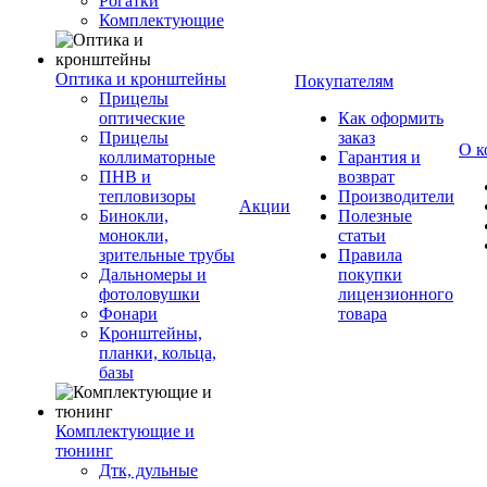
Рогатки
Комплектующие
Оптика и кронштейны
Покупателям
Прицелы
оптические
Как оформить
Прицелы
заказ
О к
коллиматорные
Гарантия и
ПНВ и
возврат
тепловизоры
Производители
Акции
Бинокли,
Полезные
монокли,
статьи
зрительные трубы
Правила
Дальномеры и
покупки
фотоловушки
лицензионного
Фонари
товара
Кронштейны,
планки, кольца,
базы
Комплектующие и
тюнинг
Дтк, дульные