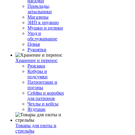
насадки
Приклады,
затыльники
Магазины
ЗИП к оружию
Мушки и целики
Уход и
обслуживание
Цевья
Рукоятки
Хранение и перенос
Рюкзаки
Кобуры и
подсумки
Патронташи и
погоны
Сейфы и коробки
для патронов
Чехлы и кейсы
Ягдташи
Товары для охоты и
стрельбы