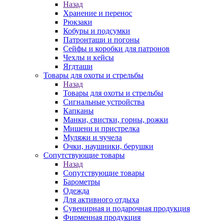
Назад
Хранение и перенос
Рюкзаки
Кобуры и подсумки
Патронташи и погоны
Сейфы и коробки для патронов
Чехлы и кейсы
Ягдташи
Товары для охоты и стрельбы
Назад
Товары для охоты и стрельбы
Сигнальные устройства
Капканы
Манки, свистки, горны, рожки
Мишени и пристрелка
Муляжи и чучела
Очки, наушники, берушки
Сопутствующие товары
Назад
Сопутствующие товары
Барометры
Одежда
Для активного отдыха
Сувенирная и подарочная продукция
Фирменная продукция