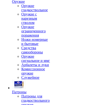
Оружие
Оружие
гладкоствольное
Оружие с
нарезным
стволом
Оружие
ограниченного
поражения
Ножи номерные
и бытовые
Средства
самообороны
Оружие
сигнальное и ммг
Арбалеты и луки
Комиссионное
оружие
Служебное
Патроны
Патроны для
гладкоствольного
оружия